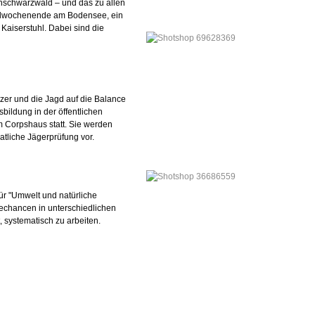
hschwarzwald – und das zu allen
gelwochenende am Bodensee, ein
aiserstuhl. Dabei sind die
tzer und die Jagd auf die Balance
bildung in der öffentlichen
m Corpshaus statt. Sie werden
atliche Jägerprüfung vor.
ür "Umwelt und natürliche
erechancen in unterschiedlichen
 systematisch zu arbeiten.