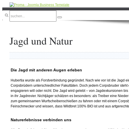
Jagd und Natur
Die Jagd mit anderen Augen erleben
Hubertia wurde als Forstverbindung gegründet. Nach wie vor ist die Jagd e
Corpsbrüdern unterschiedlicher Fakultäten. Doch jedem Corpsbruder steht es 
engagieren will oder nicht. Die Jagd wird gelebt – von Jagdexkursionen bi
in ihr Jagdrevier. Nichtjäger schätzen es besonders: als Treiber eine Niede
zum gemeinsamen Wurfscheibenschießen zu fahren oder mit einem Corpsbr
Feinschmecker und wissen,
dass Wildbret 100% BIO ist und aus artgerech
Naturerlebnisse verbinden uns