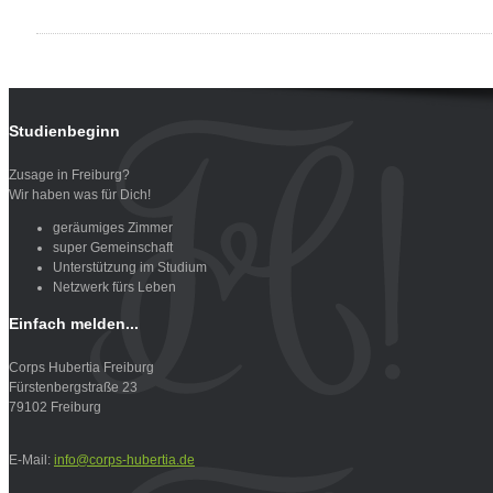
Studienbeginn
Zusage in Freiburg?
Wir haben was für Dich!
geräumiges Zimmer
super Gemeinschaft
Unterstützung im Studium
Netzwerk fürs Leben
Einfach
melden...
Corps Hubertia Freiburg
Fürstenbergstraße 23
79102 Freiburg
E-Mail:
info@corps-hubertia.de