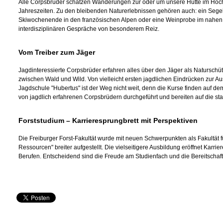
Alle Corpsbrüder schätzen Wanderungen zur oder um unsere Hütte im Hoc
Jahreszeiten. Zu den bleibenden Naturerlebnissen gehören auch: ein Se
Skiwochenende in den französischen Alpen oder eine Weinprobe im nahen K
interdisziplinären Gespräche von besonderem Reiz.
Vom Treiber zum Jäger
Jagdinteressierte Corpsbrüder erfahren alles über den Jäger als Naturschü
zwischen Wald und Wild. Von vielleicht ersten jagdlichen Eindrücken zur Aus
Jagdschule "Hubertus" ist der Weg nicht weit, denn die Kurse finden auf de
von jagdlich erfahrenen Corpsbrüdern durchgeführt und bereiten auf die sta
Forststudium –
Karrieresprungbrett mit Perspektiven
Die Freiburger Forst-Fakultät wurde mit neuen Schwerpunkten als Fakultät f
Ressourcen" breiter aufgestellt. Die vielseitigere Ausbildung eröffnet Karri
Berufen. Entscheidend sind die Freude am Studienfach und die Bereitschaft,