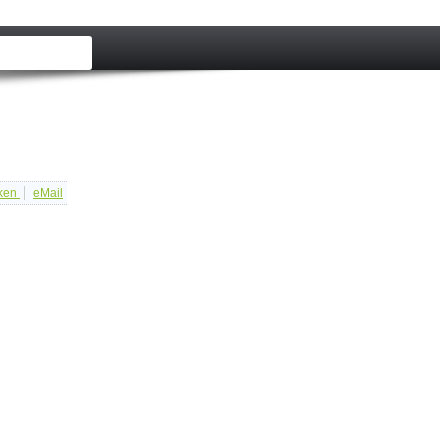
ken
eMail