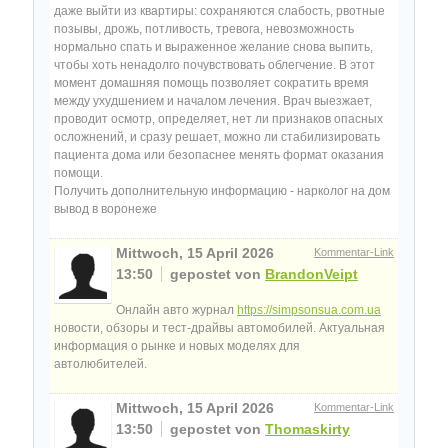
даже выйти из квартиры: сохраняются слабость, рвотные
позывы, дрожь, потливость, тревога, невозможность
нормально спать и выраженное желание снова выпить,
чтобы хоть ненадолго почувствовать облегчение. В этот
момент домашняя помощь позволяет сократить время
между ухудшением и началом лечения. Врач выезжает,
проводит осмотр, определяет, нет ли признаков опасных
осложнений, и сразу решает, можно ли стабилизировать
пациента дома или безопаснее менять формат оказания
помощи.
Получить дополнительную информацию - нарколог на дом
вывод в воронеже
Mittwoch, 15 April 2026
Kommentar-Link
13:50
gepostet von
BrandonVeipt
Онлайн авто журнал
https://simpsonsua.com.ua
новости, обзоры и тест-драйвы автомобилей. Актуальная
информация о рынке и новых моделях для
автолюбителей.
Mittwoch, 15 April 2026
Kommentar-Link
13:50
gepostet von
Thomaskirty