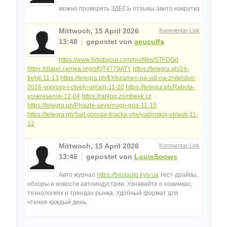
можно проверить ЗДЕСЬ отзывы авито накрутка
Mittwoch, 15 April 2026
Kommentar-Link
13:48
gepostet von
aeuculfa
https://www.bitsdujour.com/profiles/STFDGd
https://diapo.cemea.org/s/QT4779ATY
https://telegra.ph/24-
trehk-11-13
https://telegra.ph/EHkzamen-na-vid-na-zhitelstvo-
2016-voprosy-i-otvety-onlajn-11-20
https://telegra.ph/Rabota-
voskresensk-12-04
https://raf4pq.zombeek.cz
https://telegra.ph/Plyazhi-severnogo-goa-11-15
https://telegra.ph/Sajt-goroda-troicka-chelyabinskoj-oblasti-11-
12
Mittwoch, 15 April 2026
Kommentar-Link
13:46
gepostet von
LouisSoows
Авто журнал
https://bestauto.kyiv.ua
тест-драйвы,
обзоры и новости автоиндустрии. Узнавайте о новинках,
технологиях и трендах рынка. Удобный формат для
чтения каждый день.