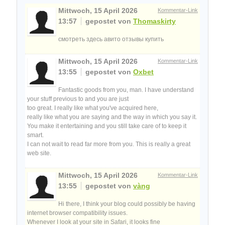
Mittwoch, 15 April 2026
Kommentar-Link
13:57
gepostet von
Thomaskirty
смотреть здесь авито отзывы купить
Mittwoch, 15 April 2026
Kommentar-Link
13:55
gepostet von
Oxbet
Fantastic goods from you, man. I have understand
your stuff previous to and you are just
too great. I really like what you've acquired here,
really like what you are saying and the way in which you say it.
You make it entertaining and you still take care of to keep it
smart.
I can not wait to read far more from you. This is really a great
web site.
Mittwoch, 15 April 2026
Kommentar-Link
13:55
gepostet von
vàng
Hi there, I think your blog could possibly be having
internet browser compatibility issues.
Whenever I look at your site in Safari, it looks fine