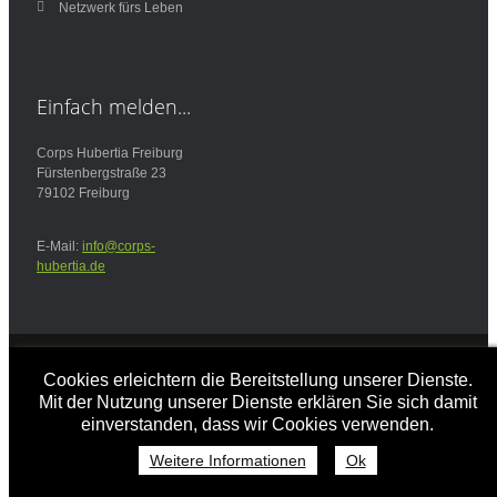
Netzwerk fürs Leben
Einfach
melden...
Corps Hubertia Freiburg
Fürstenbergstraße 23
79102 Freiburg
E-Mail:
info@corps-
hubertia.de
Design und Implementierung -
www.bald-im-netz.de
Cookies erleichtern die Bereitstellung unserer Dienste.
© Copyright 2013 Martin Richter
Mit der Nutzung unserer Dienste erklären Sie sich damit
einverstanden, dass wir Cookies verwenden.
Weitere Informationen
Ok