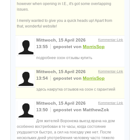
however when opening in I.E., it's got some overlapping
issues.
I merely wanted to give you a quick heads up! Apart from
that, wonderful website!
Mittwoch, 15 April 2026
Kommentar-Link
13:55
gepostet von
MorrisSop
подробнее озон отзывы купить
Mittwoch, 15 April 2026
Kommentar-Link
13:54
gepostet von
MorrisSop
здесь накрутка отзывов на озон с гарантией
Mittwoch, 15 April 2026
Kommentar-Link
13:50
gepostet von MatthewZok
Для жителей Воронежа выезд врача на дом
особенно востребован в те часы, когда состояние
ухудшается быстро, а сил на поездку уже нет. После
нескольких дней употребления человеку часто тяжело