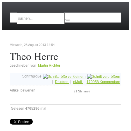
Mittwoch, 28 August 2013 14:54
Theo Herre
geschrieben von
Martin Richter
Schriftgröße
Drucken
eMail
170958
Kommentare
Artikel bewerten
(1 Stimme)
Gelesen
4765296
mal