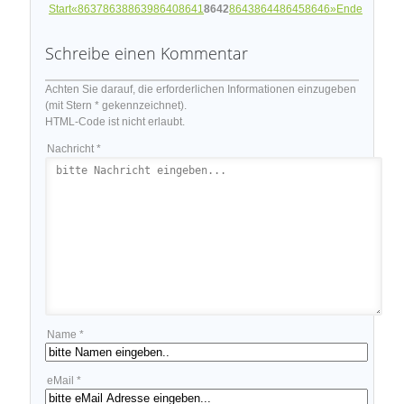
Start
«
8637
8638
8639
8640
8641
8642
8643
8644
8645
8646
»
Ende
Schreibe einen Kommentar
Achten Sie darauf, die erforderlichen Informationen einzugeben
(mit Stern * gekennzeichnet).
HTML-Code ist nicht erlaubt.
Nachricht *
Name *
eMail *