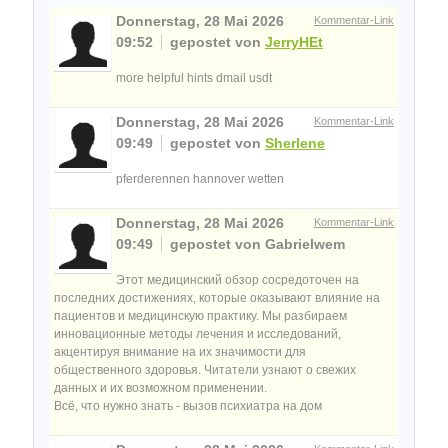
Donnerstag, 28 Mai 2026
Kommentar-Link
09:52
gepostet von
JerryHEt
more helpful hints dmail usdt
Donnerstag, 28 Mai 2026
Kommentar-Link
09:49
gepostet von
Sherlene
pferderennen hannover wetten
Donnerstag, 28 Mai 2026
Kommentar-Link
09:49
gepostet von Gabrielwem
Этот медицинский обзор сосредоточен на
последних достижениях, которые оказывают влияние на
пациентов и медицинскую практику. Мы разбираем
инновационные методы лечения и исследований,
акцентируя внимание на их значимости для
общественного здоровья. Читатели узнают о свежих
данных и их возможном применении.
Всё, что нужно знать - вызов психиатра на дом