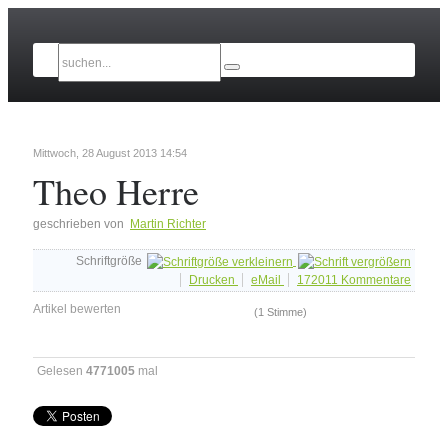
Mittwoch, 28 August 2013 14:54
Theo Herre
geschrieben von
Martin Richter
Schriftgröße
Drucken
eMail
172011
Kommentare
Artikel bewerten
(1 Stimme)
Gelesen
4771005
mal