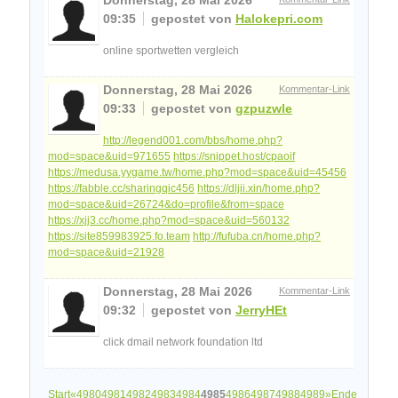
09:35
gepostet von
Halokepri.com
online sportwetten vergleich
Donnerstag, 28 Mai 2026
Kommentar-Link
09:33
gepostet von
gzpuzwle
http://legend001.com/bbs/home.php?
mod=space&uid=971655
https://snippet.host/cpaoif
https://medusa.yygame.tw/home.php?mod=space&uid=45456
https://fabble.cc/sharingqic456
https://dljii.xin/home.php?
mod=space&uid=26724&do=profile&from=space
https://xjj3.cc/home.php?mod=space&uid=560132
https://site859983925.fo.team
http://fufuba.cn/home.php?
mod=space&uid=21928
Donnerstag, 28 Mai 2026
Kommentar-Link
09:32
gepostet von
JerryHEt
click dmail network foundation ltd
Start
«
4980
4981
4982
4983
4984
4985
4986
4987
4988
4989
»
Ende