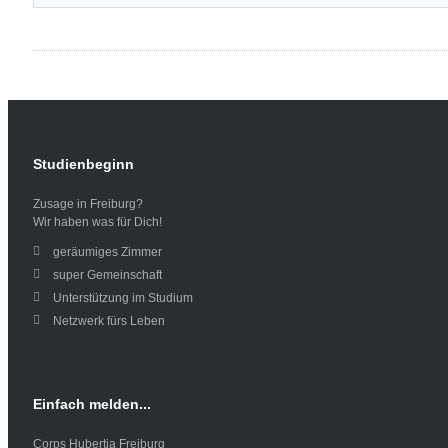
Studienbeginn
Zusage in Freiburg?
Wir haben was für Dich!
geräumiges Zimmer
super Gemeinschaft
Unterstützung im Studium
Netzwerk fürs Leben
Einfach
melden...
Corps Hubertia Freiburg