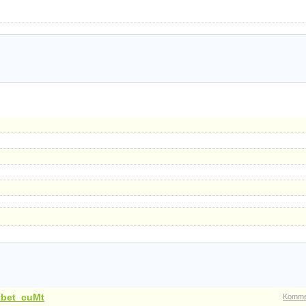
bet_cuMt
Komme