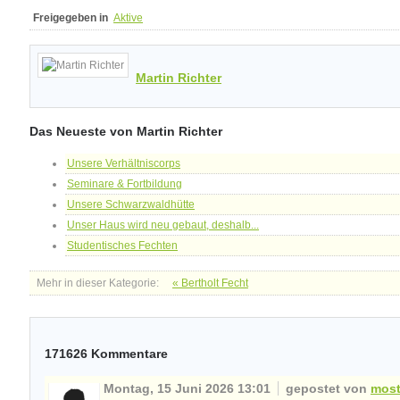
Freigegeben in
Aktive
Martin Richter
Das Neueste von Martin Richter
Unsere Verhältniscorps
Seminare & Fortbildung
Unsere Schwarzwaldhütte
Unser Haus wird neu gebaut, deshalb...
Studentisches Fechten
Mehr in dieser Kategorie:
« Bertholt Fecht
171626
Kommentare
Montag, 15 Juni 2026 13:01
gepostet von
most