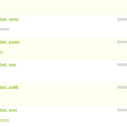
bet_rgmn
Komme
online
tbet_psmn
Komme
ne
bet_tqei
Komme
bet_cuMt
Komme
bet_yuei
Komme
online