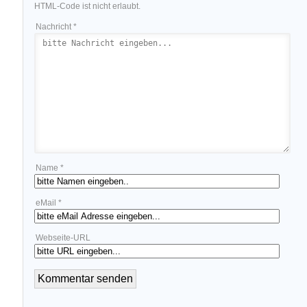
HTML-Code ist nicht erlaubt.
Nachricht *
Name *
eMail *
Webseite-URL