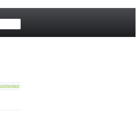
ommentare