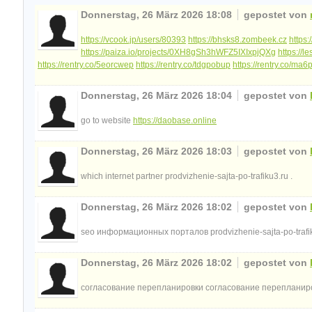
Donnerstag, 26 März 2026 18:08
gepostet von
https://vcook.jp/users/80393
https://bhsks8.zombeek.cz
https
https://paiza.io/projects/0XH8gSh3hWFZ5IXIxpjQXg
https://
https://rentry.co/5eorcwep
https://rentry.co/tdgpobup
https://rentry.co/ma6p
Donnerstag, 26 März 2026 18:04
gepostet von
go to website
https://daobase.online
Donnerstag, 26 März 2026 18:03
gepostet von
which internet partner prodvizhenie-sajta-po-trafiku3.ru .
Donnerstag, 26 März 2026 18:02
gepostet von
seo информационных порталов prodvizhenie-sajta-po-trafik
Donnerstag, 26 März 2026 18:02
gepostet von
согласование перепланировки согласование перепланиро