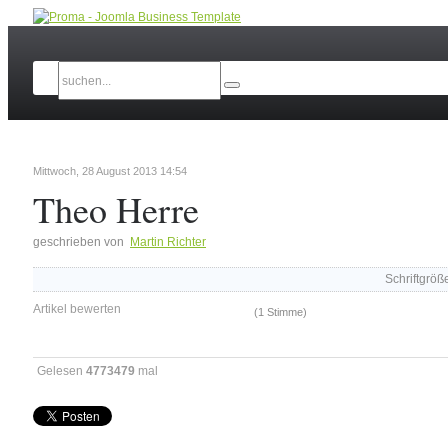
Mittwoch, 28 August 2013 14:54
Theo Herre
geschrieben von
Martin Richter
Schriftgröß
Artikel bewerten
(1 Stimme)
Gelesen
4773479
mal