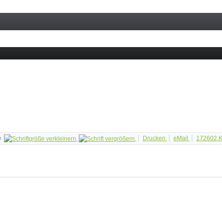
e
Drucken
eMail
172602
K