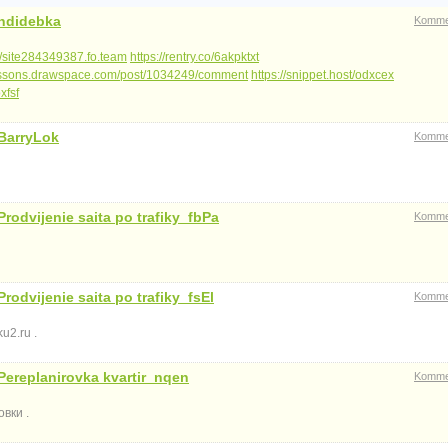
ndidebka
Komme
://site284349387.fo.team
https://rentry.co/6akpktxt
lessons.drawspace.com/post/1034249/comment
https://snippet.host/odxcex
xfsf
BarryLok
Komme
Prodvijenie saita po trafiky_fbPa
Komme
Prodvijenie saita po trafiky_fsEl
Komme
u2.ru .
Pereplanirovka kvartir_nqen
Komme
вки .