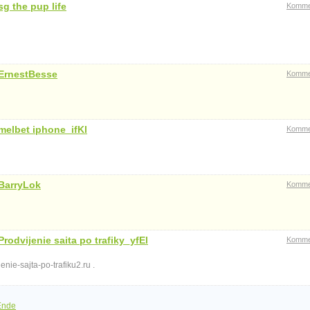
sg the pup life
Komme
ErnestBesse
Komme
melbet iphone_ifKl
Komme
BarryLok
Komme
Prodvijenie saita po trafiky_yfEl
Komme
e-sajta-po-trafiku2.ru .
Ende