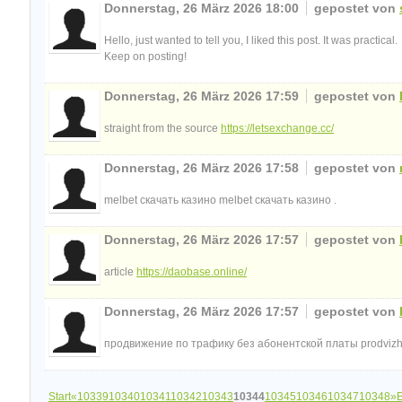
Donnerstag, 26 März 2026 18:00
gepostet von
Hello, just wanted to tell you, I liked this post. It was practical.
Keep on posting!
Donnerstag, 26 März 2026 17:59
gepostet von
straight from the source
https://letsexchange.cc/
Donnerstag, 26 März 2026 17:58
gepostet von
melbet скачать казино melbet скачать казино .
Donnerstag, 26 März 2026 17:57
gepostet von
article
https://daobase.online/
Donnerstag, 26 März 2026 17:57
gepostet von
продвижение по трафику без абонентской платы prodvizheni
Start
«
10339
10340
10341
10342
10343
10344
10345
10346
10347
10348
»