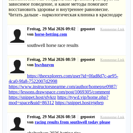
зависимое поведение, и какие методы помогают
восстановить здоровье и внутреннее равновесие.
Читать дальше - наркологическая клиника в краснодаре
Freitag, 29 Mai 2026 09:02
gepostet
Kommentar-Link
von
horse-betting.com
southwell horse race results​
Freitag, 29 Mai 2026 08:59
gepostet
Kommentar-Link
von
bwvhozym
https://theexplorers.com/user?id=0fad8d7c-ae95-
4ca0-9fa8-7522007d2998
https://www.instructorsnearme.com/author/homepxe0987/
https://lessons.drawspace.com/post/1069305/comment
https://snippet.host/sfvkrz
https://tywd.vip/home.php?
mod=space&uid=86312
https://snippet.host/ejghep
Freitag, 29 Mai 2026 08:58
gepostet
Kommentar-Link
von
racing results from southwell today please​