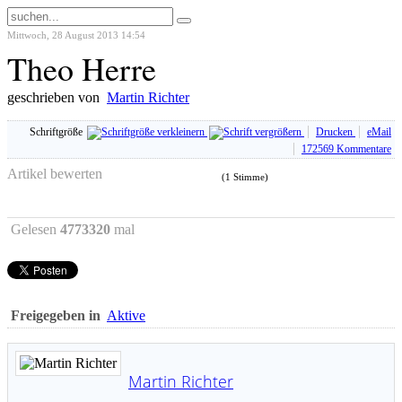
Mittwoch, 28 August 2013 14:54
Theo Herre
geschrieben von
Martin Richter
Schriftgröße
Drucken
eMail
172569
Kommentare
Artikel bewerten
(1 Stimme)
Gelesen
4773320
mal
Freigegeben in
Aktive
Martin Richter