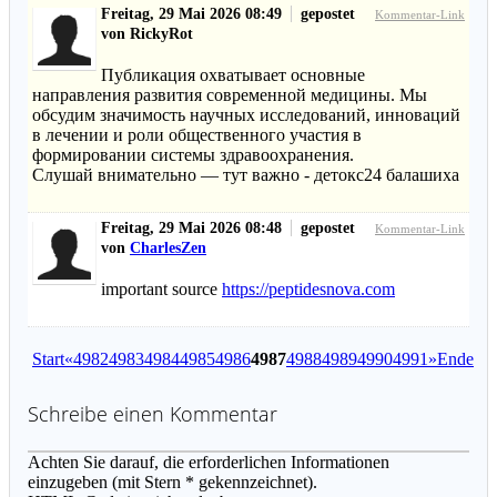
Freitag, 29 Mai 2026 08:49
gepostet
Kommentar-Link
von RickyRot
Публикация охватывает основные
направления развития современной медицины. Мы
обсудим значимость научных исследований, инноваций
в лечении и роли общественного участия в
формировании системы здравоохранения.
Слушай внимательно — тут важно - детокс24 балашиха
Freitag, 29 Mai 2026 08:48
gepostet
Kommentar-Link
von
CharlesZen
important source
https://peptidesnova.com
Start
«
4982
4983
4984
4985
4986
4987
4988
4989
4990
4991
»
Ende
Schreibe einen Kommentar
Achten Sie darauf, die erforderlichen Informationen
einzugeben (mit Stern * gekennzeichnet).