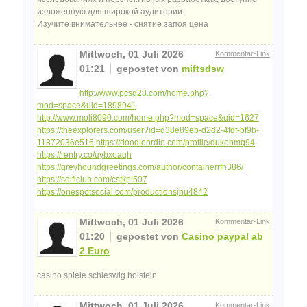
изложенную для широкой аудитории.
Изучите внимательнее - снятие запоя цена
Mittwoch, 01 Juli 2026
Kommentar-Link
01:21
gepostet von
miftsdsw
http://www.pcsq28.com/home.php?
mod=space&uid=1898941
http://www.moli8090.com/home.php?mod=space&uid=1627
https://theexplorers.com/user?id=d38e89eb-d2d2-4fdf-bf9b-
11872036e516
https://doodleordie.com/profile/dukebmq94
https://rentry.co/uybxoaqh
https://greyhoundgreetings.com/author/containerrfh386/
https://selficlub.com/cstkpi507
https://onespotsocial.com/productionsjnu4842
Mittwoch, 01 Juli 2026
Kommentar-Link
01:20
gepostet von
Casino paypal ab
2 Euro
casino spiele schleswig holstein
Mittwoch, 01 Juli 2026
Kommentar-Link