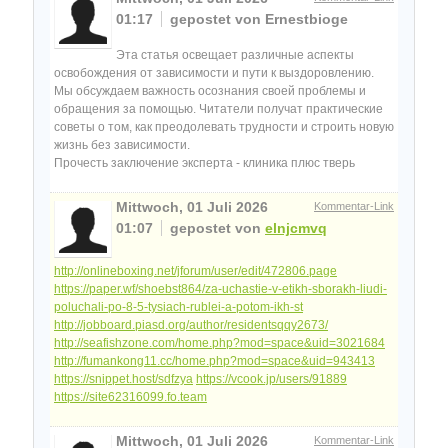
01:17
gepostet von Ernestbioge
Эта статья освещает различные аспекты
освобождения от зависимости и пути к выздоровлению.
Мы обсуждаем важность осознания своей проблемы и
обращения за помощью. Читатели получат практические
советы о том, как преодолевать трудности и строить новую
жизнь без зависимости.
Прочесть заключение эксперта - клиника плюс тверь
Mittwoch, 01 Juli 2026
Kommentar-Link
01:07
gepostet von
elnjcmvq
http://onlineboxing.net/jforum/user/edit/472806.page
https://paper.wf/shoebst864/za-uchastie-v-etikh-sborakh-liudi-
poluchali-po-8-5-tysiach-rublei-a-potom-ikh-st
http://jobboard.piasd.org/author/residentsqqy2673/
http://seafishzone.com/home.php?mod=space&uid=3021684
http://fumankong11.cc/home.php?mod=space&uid=943413
https://snippet.host/sdfzya
https://vcook.jp/users/91889
https://site62316099.fo.team
Mittwoch, 01 Juli 2026
Kommentar-Link