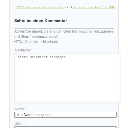
Start
«
2726
2727
2728
2729
2730
2731
2732
2733
2734
2735
»
Ende
Schreibe einen Kommentar
Achten Sie darauf, die erforderlichen Informationen einzugeben
(mit Stern * gekennzeichnet).
HTML-Code ist nicht erlaubt.
Nachricht *
Name *
eMail *