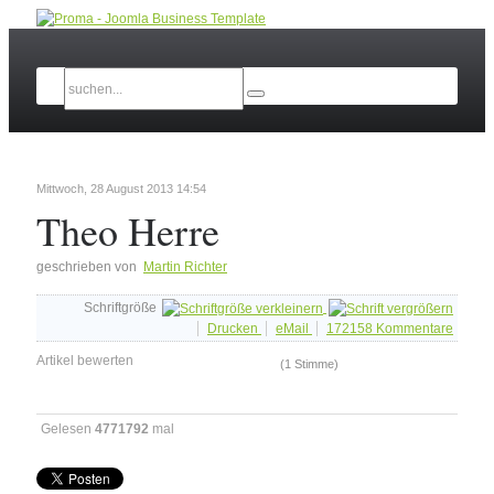
Mittwoch, 28 August 2013 14:54
Theo Herre
geschrieben von
Martin Richter
Schriftgröße
Drucken
eMail
172158
Kommentare
Artikel bewerten
(1 Stimme)
Gelesen
4771792
mal