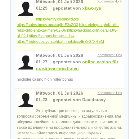
Mittwoch, 01 Juli 2026
Kommentar-Link
01:29
gepostet von
xkavxrys
https://rentry.co/sbkwd2cs
https://notes.bmcs.one/s/qlKrF3xZO3
https://telegra.ph/Krolik-
reks-chto-ehto-za-meh-02-06
https://hackmd.okfn.de/s/HJW-
qHJ2-l
https://snippet.host/euudsw
https://hedgedoc.verstehbahnhof.de/s/tEBy67XREM
Mittwoch, 01 Juli 2026
Kommentar-Link
01:27
gepostet von
online casino für
nordrhein-westfalen
höchster casino high roller bonus
Mittwoch, 01 Juli 2026
Kommentar-Link
01:23
gepostet von Davidcravy
Эта публикация посвящена актуальным
вопросам современной медицины и здравоохранения. Мы
обсудим новейшие технологии диагностики и лечения, а
также их влияние на продолжительность и качество жизни.
Читатель найдет здесь информацию о научных
исследованиях и перспективных разработках, доступно