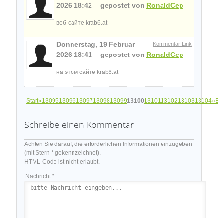
2026 18:42
gepostet von
RonaldCep
веб-сайте krab6.at
Donnerstag, 19 Februar
Kommentar-Link
2026 18:41
gepostet von
RonaldCep
на этом сайте krab6.at
Start
«
13095
13096
13097
13098
13099
13100
13101
13102
13103
13104
»
Schreibe einen Kommentar
Achten Sie darauf, die erforderlichen Informationen einzugeben
(mit Stern * gekennzeichnet).
HTML-Code ist nicht erlaubt.
Nachricht *