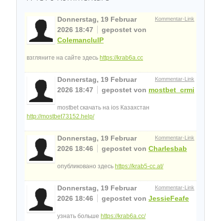
Donnerstag, 19 Februar
Kommentar-Link
2026 18:47
gepostet von
ColemanclulP
взгляните на сайте здесь
https://krab6a.cc
Donnerstag, 19 Februar
Kommentar-Link
2026 18:47
gepostet von
mostbet_crmi
mostbet скачать на ios Казахстан
http://mostbet73152.help/
Donnerstag, 19 Februar
Kommentar-Link
2026 18:46
gepostet von
Charlesbab
опубликовано здесь
https://krab5-cc.at/
Donnerstag, 19 Februar
Kommentar-Link
2026 18:46
gepostet von
JessieFeafe
узнать больше
https://krab6a.cc/