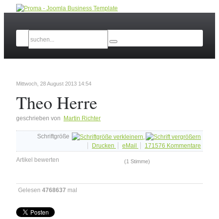
Mittwoch, 28 August 2013 14:54
Theo Herre
geschrieben von
Martin Richter
Schriftgröße
Drucken
eMail
171576
Kommentare
Artikel bewerten
(1 Stimme)
Gelesen
4768637
mal