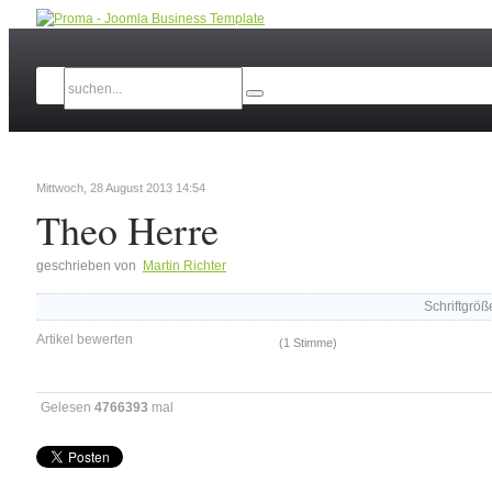
Mittwoch, 28 August 2013 14:54
Theo Herre
geschrieben von
Martin Richter
Schriftgröß
Artikel bewerten
(1 Stimme)
Gelesen
4766393
mal