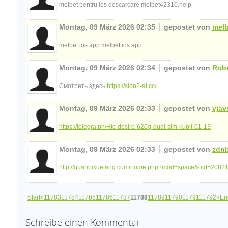
melbet pentru ios descarcare melbet42310.help
Montag, 09 März 2026 02:35
gepostet von
melb
melbet ios app melbet ios app .
Montag, 09 März 2026 02:34
gepostet von
Rob
Смотреть здесь
https://slon2-at.cc/
Montag, 09 März 2026 02:33
gepostet von
vjav
https://telegra.ph/Htc-desire-620g-dual-sim-kupit-01-13
Montag, 09 März 2026 02:33
gepostet von
zdn
http://quanbixuetang.com/home.php?mod=space&uid=2082
Start
«
11783
11784
11785
11786
11787
11788
11789
11790
11791
11792
»
En
Schreibe einen Kommentar