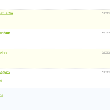
et_srSa
Komme
erthon
Komme
sdss
Komme
bcgwb
Komme
16
de