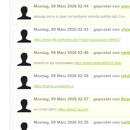
Montag, 09 März 2026 02:44
gepostet von
aren
аренда яхты в санкт петербурге arenda-yakhty-spb-3.ru .
Montag, 09 März 2026 02:43
gepostet von
yfw
https://www.9tj.net/home.php?mod=space&uid=496917
Montag, 09 März 2026 02:40
gepostet von
melb
melbet kz vip программа
https://www.melbet60432.help
Montag, 09 März 2026 02:39
gepostet von
ztkd
https://balvsz.zombeek.cz
Montag, 09 März 2026 02:37
gepostet von
Bria
на этом сайте
https://slon2-at.com
Montag, 09 März 2026 02:35
gepostet von
mel