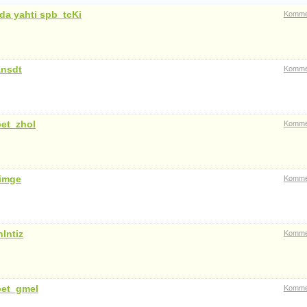
da yahti spb_tcKi
Komme
ansdt
Komme
et_zhol
Komme
imge
Komme
nIntiz
Komme
bet_gmel
Komme