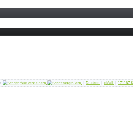
e
Drucken
eMail
171187
K