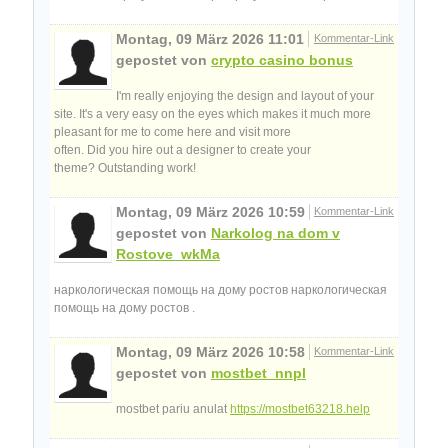
Montag, 09 März 2026 11:01
Kommentar-Link
gepostet von
crypto casino bonus
I'm really enjoying the design and layout of your
site. It's a very easy on the eyes which makes it much more
pleasant for me to come here and visit more
often. Did you hire out a designer to create your
theme? Outstanding work!
Montag, 09 März 2026 10:59
Kommentar-Link
gepostet von
Narkolog na dom v
Rostove_wkMa
наркологическая помощь на дому ростов наркологическая
помощь на дому ростов .
Montag, 09 März 2026 10:58
Kommentar-Link
gepostet von
mostbet_nnpl
mostbet pariu anulat
https://mostbet63218.help