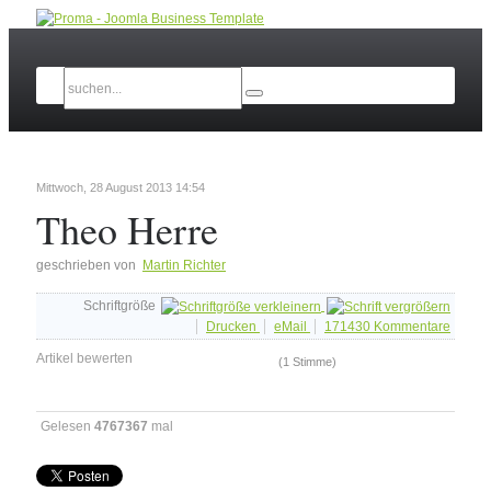
Mittwoch, 28 August 2013 14:54
Theo Herre
geschrieben von
Martin Richter
Schriftgröße
Drucken
eMail
171430
Kommentare
Artikel bewerten
(1 Stimme)
Gelesen
4767367
mal