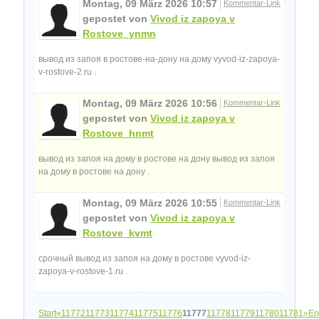
Montag, 09 März 2026 10:57
Kommentar-Link
gepostet von
Vivod iz zapoya v
Rostove_ynmn
вывод из запоя в ростове-на-дону на дому vyvod-iz-zapoya-
v-rostove-2.ru .
Montag, 09 März 2026 10:56
Kommentar-Link
gepostet von
Vivod iz zapoya v
Rostove_hnmt
вывод из запоя на дому в ростове на дону вывод из запоя
на дому в ростове на дону .
Montag, 09 März 2026 10:55
Kommentar-Link
gepostet von
Vivod iz zapoya v
Rostove_kvmt
срочный вывод из запоя на дому в ростове vyvod-iz-
zapoya-v-rostove-1.ru .
Start
«
11772
11773
11774
11775
11776
11777
11778
11779
11780
11781
»
En