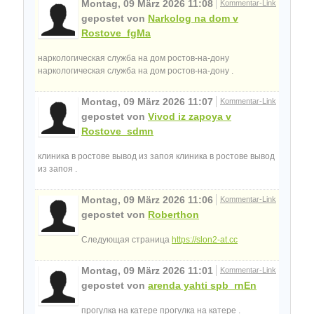
Montag, 09 März 2026 11:08
Kommentar-Link
gepostet von
Narkolog na dom v
Rostove_fgMa
наркологическая служба на дом ростов-на-дону
наркологическая служба на дом ростов-на-дону .
Montag, 09 März 2026 11:07
Kommentar-Link
gepostet von
Vivod iz zapoya v
Rostove_sdmn
клиника в ростове вывод из запоя клиника в ростове вывод
из запоя .
Montag, 09 März 2026 11:06
Kommentar-Link
gepostet von
Roberthon
Следующая страница
https://slon2-at.cc
Montag, 09 März 2026 11:01
Kommentar-Link
gepostet von
arenda yahti spb_rnEn
прогулка на катере прогулка на катере .