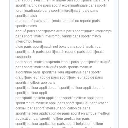
paris sportifs en ligne|martingale pari sportif|martingale paris
sportif|martingale paris sportif excel|martingale paris sportif
forum|martingale paris sportif interdit|martingale paris
sportifs|match
abandonné paris sportif|match annulé ou reporté paris
sportifs|match
annulé paris sportif|match arrete paris sportif|match interrompu
paris sportif|match interrompu tennis paris sportif|match
interrompu tennis
pluie paris sportif|match nul boxe paris sportif|match pari
sportif|match paris sportif|match reporté paris sportif|match
suspendu
paris sportif|match suspendu tennis paris sportif|match truqué
paris sportif|matchs truqués paris sportifs|meilleur
algorithme paris sportif|meilleur algorithme paris sportif
gratuit|meilleur app de paris sportif|meilleur app de paris
sportifs|meilleur app paris
sportif|meilleur appli de pari sportif|meilleur appli de paris
sportif|meilleur appli
pari sportif|meilleur appli paris sportif|meilleur appli paris
sportif forum|meilleur appli paris sportifs|meilleur application
conseil paris sportif|meilleur application de paris
sportif|meilleur application de paris sportif en afrique|meilleur
application pari sportif|meilleur application paris
sportif|meilleur application paris sportif belgique|meilleur