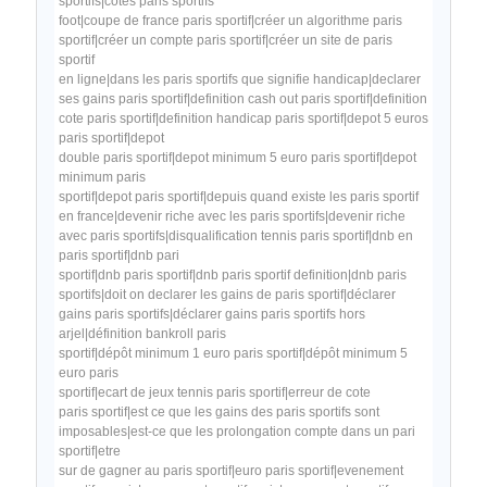
sportifs|cotes paris sportifs
foot|coupe de france paris sportif|créer un algorithme paris
sportif|créer un compte paris sportif|créer un site de paris
sportif
en ligne|dans les paris sportifs que signifie handicap|declarer
ses gains paris sportif|definition cash out paris sportif|definition
cote paris sportif|definition handicap paris sportif|depot 5 euros
paris sportif|depot
double paris sportif|depot minimum 5 euro paris sportif|depot
minimum paris
sportif|depot paris sportif|depuis quand existe les paris sportif
en france|devenir riche avec les paris sportifs|devenir riche
avec paris sportifs|disqualification tennis paris sportif|dnb en
paris sportif|dnb pari
sportif|dnb paris sportif|dnb paris sportif definition|dnb paris
sportifs|doit on declarer les gains de paris sportif|déclarer
gains paris sportifs|déclarer gains paris sportifs hors
arjel|définition bankroll paris
sportif|dépôt minimum 1 euro paris sportif|dépôt minimum 5
euro paris
sportif|ecart de jeux tennis paris sportif|erreur de cote
paris sportif|est ce que les gains des paris sportifs sont
imposables|est-ce que les prolongation compte dans un pari
sportif|etre
sur de gagner au paris sportif|euro paris sportif|evenement