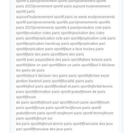
sportif a paris|evenement sportif paris|evenement sportif
paris 2025|evenement sportif paris aujourd hui|evenement
sportif paris
aujourd'hui|evenement sportif paris ce week end|evenements
sportif paris|evenements sportifs paris|evenements sportifs
paris 2025|evenements sportifs à paris|evolution cote paris
sportif|evolution cotes paris sportifs|evolution des cotes
paris sportifs|explication cote pari sportif|explication cote paris
sportif|explication handicap paris sportif|explication pari
sportif|explication paris sportif|face a face hockey paris
sportif|faire des paris sportif|faire des paris
sportif avec paypal|faire des paris sportifs|faire fortune paris
sportifs|faire un pari sportif|faire un paris sportif|faut il déclarer
les gains de paris
sportifs|faut il déclarer ses gains paris sportifs|fichier excel
gestion bankroll paris sportif|fiscalité gains paris
sportifs|foot paris sportif|football et paris sportifs|forfait tennis
paris sportif|formation paris sportif gratuit|forum de paris
sportif|forum
de paris sportifs|forum pari sportif|forum parie sportif|forum
paris sportif|forum paris sportif foot|forum paris sportif
gratuit|forum paris sportif nba|forum paris sportif tennis|forum
paris sportifs|forum sur
les paris sportifs|forum tennis paris sportif|francaise des jeux
pari sportif|francaise des jeux paris