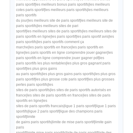
paris sportif|les meilleurs bonus paris sportifs|les meilleurs
cotes paris sportif|les meilleurs paris sportifs|les meilleurs
paris sportifs
du jour|les meilleurs site de paris sportif|les meilleurs site de
paris sportifs|les meilleurs sites de pari
sportif|les meilleurs sites de paris sportifs|les meilleurs sites de
paris sportifs en ligne|les paris sportif|les paris sportif avis|les
paris sportifs|les paris sportifs comment ça
marche|les paris sportifs en france|les paris sportifs en
ligne|les paris sportifs en ligne comprendre jouer gagner|les
paris sportifs en ligne comprendre jouer gagner pdf|les
paris sportifs les plus rentables|les plus gros gagnant paris
sportif|les plus gros gains
au paris sportifs|les plus gros gains paris sportifs|les plus gros
paris sportif|les plus grosse cote paris sportif|les plus grosses
pertes paris sportifs|les
sites de paris sportifs|les sites de paris sportifs autorisés en
france|les sites de paris sportifs en france|les sites de paris
sportifs en ligne|les
sites de paris sportifs francais|ligue 1 paris sportif|ligue 1 paris
sportifs|ligue 2 paris sportif|ligue des champions paris
sportif|limite
de gains paris sportifs|limite de mise paris sportif|limite gain
paris
sportif|limite mise paris sportifs|liste de paris sportif|liste des