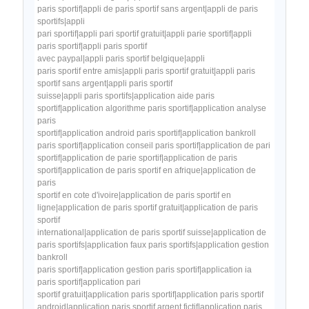
paris sportif|appli de paris sportif sans argent|appli de paris
sportifs|appli
pari sportif|appli pari sportif gratuit|appli parie sportif|appli
paris sportif|appli paris sportif
avec paypal|appli paris sportif belgique|appli
paris sportif entre amis|appli paris sportif gratuit|appli paris
sportif sans argent|appli paris sportif
suisse|appli paris sportifs|application aide paris
sportif|application algorithme paris sportif|application analyse
paris
sportif|application android paris sportif|application bankroll
paris sportif|application conseil paris sportif|application de pari
sportif|application de parie sportif|application de paris
sportif|application de paris sportif en afrique|application de
paris
sportif en cote d'ivoire|application de paris sportif en
ligne|application de paris sportif gratuit|application de paris
sportif
international|application de paris sportif suisse|application de
paris sportifs|application faux paris sportifs|application gestion
bankroll
paris sportif|application gestion paris sportif|application ia
paris sportif|application pari
sportif gratuit|application paris sportif|application paris sportif
android|application paris sportif argent fictif|application paris