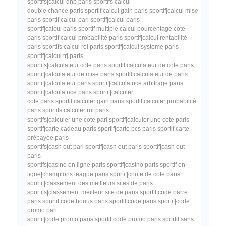
sportifs|calcul dnb paris sportifs|calcul
double chance paris sportif|calcul gain paris sportif|calcul mise
paris sportif|calcul pari sportif|calcul paris
sportif|calcul paris sportif multiple|calcul pourcentage cote
paris sportif|calcul probabilité paris sportif|calcul rentabilité
paris sportifs|calcul roi paris sportif|calcul systeme paris
sportif|calcul trj paris
sportifs|calculateur cote paris sportif|calculateur de cote paris
sportif|calculateur de mise paris sportif|calculateur de paris
sportif|calculateur paris sportif|calculatrice arbitrage paris
sportif|calculatrice paris sportif|calculer
cote paris sportif|calculer gain paris sportif|calculer probabilité
paris sportifs|calculer roi paris
sportifs|calculer une cote pari sportif|calculer une cote paris
sportif|carte cadeau paris sportif|carte pcs paris sportif|carte
prépayée paris
sportifs|cash out pari sportif|cash out paris sportif|cash out
paris
sportifs|casino en ligne paris sportif|casino paris sportif en
ligne|champions league paris sportif|chute de cote paris
sportif|classement des meilleurs sites de paris
sportifs|classement meilleur site de paris sportif|code barre
paris sportif|code bonus paris sportif|code paris sportif|code
promo pari
sportif|code promo paris sportif|code promo paris sportif sans