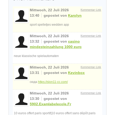
Mittwoch, 22 Juli 2026
Kommentar-Link
13:40
gepostet von
Karolyn
sport spelletjes wedden app
Mittwoch, 22 Juli 2026
Kommentar-Link
13:32
gepostet von
casino
mindesteinzahlung 1000 euro
neue klassische spielautomaten
Mittwoch, 22 Juli 2026
Kommentar-Link
13:31
gepostet von
Kevinbox
сюда
https://slon11-cc.com/
Mittwoch, 22 Juli 2026
Kommentar-Link
13:30
gepostet von
5902.Examlabelecole.Fr
10 euros offert paris sportif|10 euros offert sans dépôt paris