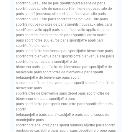
sportif|nouveau site de pari sportif|nouveau site de paris
sportif|nouveau site de paris sportif en ligne|nouveau site de
paris sportifs|nouveau site pari sportif|nouveau site paris
sportif|nouveau site paris sportif france|nouveau site paris
sportifs|nouveaux sites de paris sportifs|nouveaux sites paris
sportifs|nouvelle appli paris sportif|nouvelle application de
paris sportif|numero de match paris sportif|numero match
paris sportif|offre 100 euros paris sportif|offre appli pari
sportif|offre bienvenu
paris sportif|offre bienvenue pari sportif|offre bienvenue paris
sportif|offre bienvenue paris sportifs|offre bienvenue site paris
sportif|offre bonus paris sportif|offre de
bienvenu paris sportif|offre de bienvenue pari sportif|offre de
bienvenue paris sportif|offre de bienvenue paris sportif
belgique|offre de bienvenue paris sportif
sans depot|offre de bienvenue paris sportif sans dépôt|offre de
bienvenue paris
sportifs|offre de bienvenue sans depot paris sportif|offre de
bienvenue site paris sportif|offre euro
paris sportif|offre pari sportif euro|offre paris sportif|offre paris
sportif
belgique|offre paris sportif cash|offre paris sportif coupe du
monde|offre paris
sportif hors arjel|offre paris sportif remboursé|offre paris sportif
remboursé cash|offre paris sportif sans depot|offre promo paris