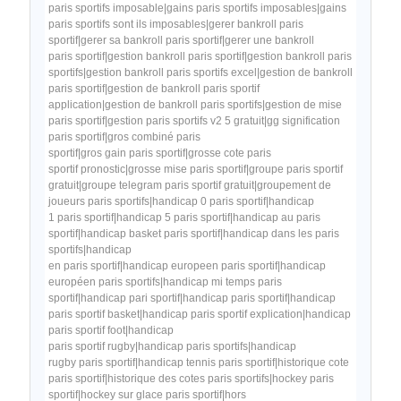
paris sportifs imposable|gains paris sportifs imposables|gains
paris sportifs sont ils imposables|gerer bankroll paris
sportif|gerer sa bankroll paris sportif|gerer une bankroll
paris sportif|gestion bankroll paris sportif|gestion bankroll paris
sportifs|gestion bankroll paris sportifs excel|gestion de bankroll
paris sportif|gestion de bankroll paris sportif
application|gestion de bankroll paris sportifs|gestion de mise
paris sportif|gestion paris sportifs v2 5 gratuit|gg signification
paris sportif|gros combiné paris
sportif|gros gain paris sportif|grosse cote paris
sportif pronostic|grosse mise paris sportif|groupe paris sportif
gratuit|groupe telegram paris sportif gratuit|groupement de
joueurs paris sportifs|handicap 0 paris sportif|handicap
1 paris sportif|handicap 5 paris sportif|handicap au paris
sportif|handicap basket paris sportif|handicap dans les paris
sportifs|handicap
en paris sportif|handicap europeen paris sportif|handicap
européen paris sportifs|handicap mi temps paris
sportif|handicap pari sportif|handicap paris sportif|handicap
paris sportif basket|handicap paris sportif explication|handicap
paris sportif foot|handicap
paris sportif rugby|handicap paris sportifs|handicap
rugby paris sportif|handicap tennis paris sportif|historique cote
paris sportif|historique des cotes paris sportifs|hockey paris
sportif|hockey sur glace paris sportif|hors