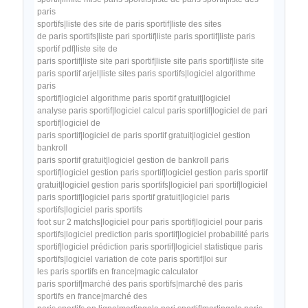
paris
sportifs|liste des site de paris sportif|liste des sites
de paris sportifs|liste pari sportif|liste paris sportif|liste paris
sportif pdf|liste site de
paris sportif|liste site pari sportif|liste site paris sportif|liste site
paris sportif arjel|liste sites paris sportifs|logiciel algorithme
paris
sportif|logiciel algorithme paris sportif gratuit|logiciel
analyse paris sportif|logiciel calcul paris sportif|logiciel de pari
sportif|logiciel de
paris sportif|logiciel de paris sportif gratuit|logiciel gestion
bankroll
paris sportif gratuit|logiciel gestion de bankroll paris
sportif|logiciel gestion paris sportif|logiciel gestion paris sportif
gratuit|logiciel gestion paris sportifs|logiciel pari sportif|logiciel
paris sportif|logiciel paris sportif gratuit|logiciel paris
sportifs|logiciel paris sportifs
foot sur 2 matchs|logiciel pour paris sportif|logiciel pour paris
sportifs|logiciel prediction paris sportif|logiciel probabilité paris
sportif|logiciel prédiction paris sportif|logiciel statistique paris
sportifs|logiciel variation de cote paris sportif|loi sur
les paris sportifs en france|magic calculator
paris sportif|marché des paris sportifs|marché des paris
sportifs en france|marché des