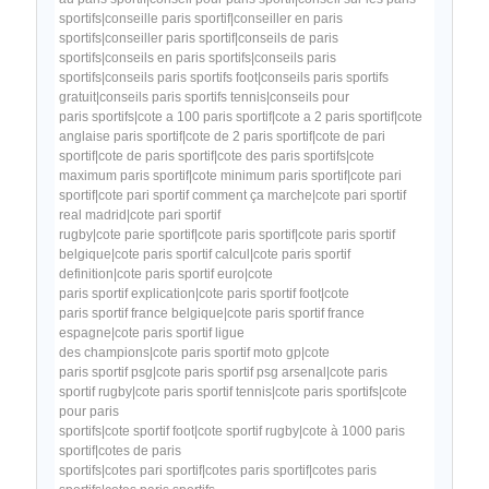
sportifs|conseille paris sportif|conseiller en paris
sportifs|conseiller paris sportif|conseils de paris
sportifs|conseils en paris sportifs|conseils paris
sportifs|conseils paris sportifs foot|conseils paris sportifs
gratuit|conseils paris sportifs tennis|conseils pour
paris sportifs|cote a 100 paris sportif|cote a 2 paris sportif|cote
anglaise paris sportif|cote de 2 paris sportif|cote de pari
sportif|cote de paris sportif|cote des paris sportifs|cote
maximum paris sportif|cote minimum paris sportif|cote pari
sportif|cote pari sportif comment ça marche|cote pari sportif
real madrid|cote pari sportif
rugby|cote parie sportif|cote paris sportif|cote paris sportif
belgique|cote paris sportif calcul|cote paris sportif
definition|cote paris sportif euro|cote
paris sportif explication|cote paris sportif foot|cote
paris sportif france belgique|cote paris sportif france
espagne|cote paris sportif ligue
des champions|cote paris sportif moto gp|cote
paris sportif psg|cote paris sportif psg arsenal|cote paris
sportif rugby|cote paris sportif tennis|cote paris sportifs|cote
pour paris
sportifs|cote sportif foot|cote sportif rugby|cote à 1000 paris
sportif|cotes de paris
sportifs|cotes pari sportif|cotes paris sportif|cotes paris