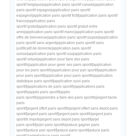
sportif belgique|application paris sportif canada|application
paris sportif espagne|application paris sportif
espagnol|application paris sportif fictif|application paris sportif
france|application paris
sportif gratuit|application paris sportif gratuit entre
amis|application paris sportif maroc|application paris sportif
offre de bienvenue|application paris sportif paypal|application
paris sportif sans argent|application paris sportif sans
justificatif de domicile|application paris sportif
suisse|application paris sportif usa|application paris
sportif virtuel|application pour faire des paris
sportifs|application pour gerer ses paris sportif|application
pour les paris sportifs|application pour pari sportif|application
pour paris sportif|application pour paris sportifs|application
statistique paris sportif|application suivi paris
sportif|applications de paris sportifs|applications paris
sportifs|applis paris sportif|applis
paris sportifs|apprendre a faire des paris sportifs|argent facile
paris
sportif|argent offert paris sportifs|argent offert sans depot paris
sportif|argent paris sportif|argent paris sportifs|argent paris
sportifs impots|argent sans depot paris sportif|arjel
paris sportif|arjel paris sportifs|astuce gagner paris
sportif|astuce pari sportif|astuce paris sportif|astuce paris
sportif basket|astuce paris sportif