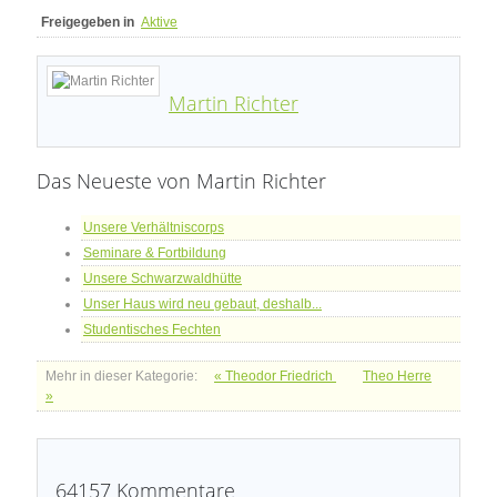
Freigegeben in
Aktive
Martin Richter
Das Neueste von Martin Richter
Unsere Verhältniscorps
Seminare & Fortbildung
Unsere Schwarzwaldhütte
Unser Haus wird neu gebaut, deshalb...
Studentisches Fechten
Mehr in dieser Kategorie:
« Theodor Friedrich
Theo Herre
»
64157
Kommentare