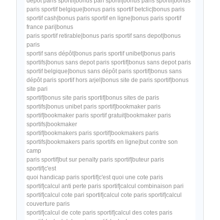
depot paris sportif|bonus pari sportif|bonus paris sportif|bonus
paris sportif belgique|bonus paris sportif betclic|bonus paris
sportif cash|bonus paris sportif en ligne|bonus paris sportif
france pari|bonus
paris sportif retirable|bonus paris sportif sans depot|bonus
paris
sportif sans dépôt|bonus paris sportif unibet|bonus paris
sportifs|bonus sans depot paris sportif|bonus sans depot paris
sportif belgique|bonus sans dépôt paris sportif|bonus sans
dépôt paris sportif hors arjel|bonus site de paris sportif|bonus
site pari
sportif|bonus site paris sportif|bonus sites de paris
sportifs|bonus unibet paris sportif|bookmaker paris
sportif|bookmaker paris sportif gratuit|bookmaker paris
sportifs|bookmaker
sportif|bookmakers paris sportif|bookmakers paris
sportifs|bookmakers paris sportifs en ligne|but contre son
camp
paris sportif|but sur penalty paris sportif|buteur paris
sportif|c'est
quoi handicap paris sportif|c'est quoi une cote paris
sportif|calcul anti perte paris sportif|calcul combinaison pari
sportif|calcul cote pari sportif|calcul cote paris sportif|calcul
couverture paris
sportif|calcul de cote paris sportif|calcul des cotes paris