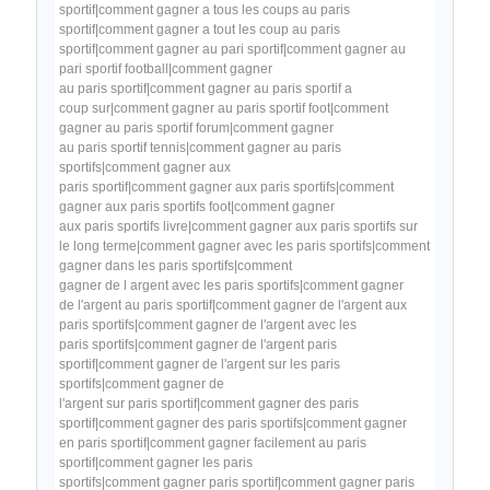
sportif|comment gagner a tous les coups au paris
sportif|comment gagner a tout les coup au paris
sportif|comment gagner au pari sportif|comment gagner au
pari sportif football|comment gagner
au paris sportif|comment gagner au paris sportif a
coup sur|comment gagner au paris sportif foot|comment
gagner au paris sportif forum|comment gagner
au paris sportif tennis|comment gagner au paris
sportifs|comment gagner aux
paris sportif|comment gagner aux paris sportifs|comment
gagner aux paris sportifs foot|comment gagner
aux paris sportifs livre|comment gagner aux paris sportifs sur
le long terme|comment gagner avec les paris sportifs|comment
gagner dans les paris sportifs|comment
gagner de l argent avec les paris sportifs|comment gagner
de l'argent au paris sportif|comment gagner de l'argent aux
paris sportifs|comment gagner de l'argent avec les
paris sportifs|comment gagner de l'argent paris
sportif|comment gagner de l'argent sur les paris
sportifs|comment gagner de
l'argent sur paris sportif|comment gagner des paris
sportif|comment gagner des paris sportifs|comment gagner
en paris sportif|comment gagner facilement au paris
sportif|comment gagner les paris
sportifs|comment gagner paris sportif|comment gagner paris