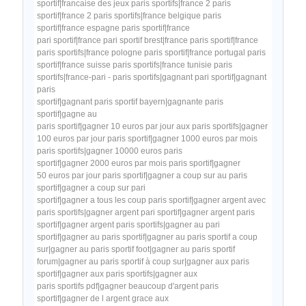
sportif|francaise des jeux paris sportifs|france 2 paris
sportif|france 2 paris sportifs|france belgique paris
sportif|france espagne paris sportif|france
pari sportif|france pari sportif brest|france paris sportif|france
paris sportifs|france pologne paris sportif|france portugal paris
sportif|france suisse paris sportifs|france tunisie paris
sportifs|france-pari - paris sportifs|gagnant pari sportif|gagnant
paris
sportif|gagnant paris sportif bayern|gagnante paris
sportif|gagne au
paris sportif|gagner 10 euros par jour aux paris sportifs|gagner
100 euros par jour paris sportif|gagner 1000 euros par mois
paris sportifs|gagner 10000 euros paris
sportif|gagner 2000 euros par mois paris sportif|gagner
50 euros par jour paris sportif|gagner a coup sur au paris
sportif|gagner a coup sur pari
sportif|gagner a tous les coup paris sportif|gagner argent avec
paris sportifs|gagner argent pari sportif|gagner argent paris
sportif|gagner argent paris sportifs|gagner au pari
sportif|gagner au paris sportif|gagner au paris sportif a coup
sur|gagner au paris sportif foot|gagner au paris sportif
forum|gagner au paris sportif à coup sur|gagner aux paris
sportif|gagner aux paris sportifs|gagner aux
paris sportifs pdf|gagner beaucoup d'argent paris
sportif|gagner de l argent grace aux