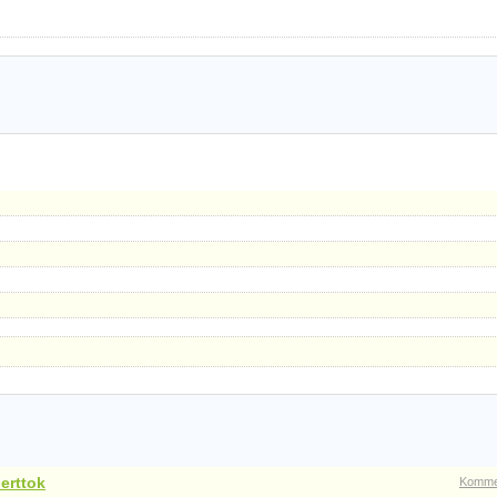
erttok
Komme