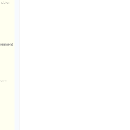
nt bien
s|comment
paris