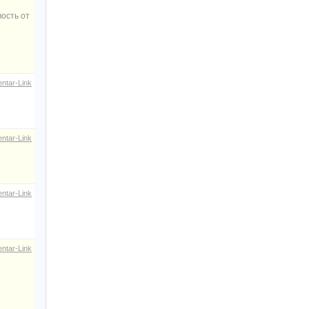
вость от
ntar-Link
ntar-Link
ntar-Link
ntar-Link