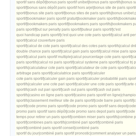
sportif sans dépôt|bonus paris sportif unibet|bonus paris sportifs|bonus 
sportif|bonus sans dépôt paris sportif hors arjel|bonus site de paris sporti
sportif|bonus site paris sportif|bonus sites de paris sportifs|bonus unibet
sportif|bookmaker paris sportif gratuit|bookmaker paris sportifs|bookmak
sportif|bookmakers paris sportif|bookmakers paris sportifs|bookmakers pa
paris sportif|but sur penalty paris sportif|buteur paris sportif|c'est
quoi handicap paris sportif|c'est quoi une cote paris sportif|calcul anti per
sportif|calcul couverture paris
sportif|calcul de cote paris sportif|calcul des cotes paris sportifs|calcul dn
double chance paris sportif|calcul gain paris sportif|calcul mise paris sporti
sportif|calcul paris sportif multiple|calcul pourcentage cote paris sportif|cal
paris sportifs|calcul roi paris sportif|calcul systeme paris sportif|calcul trj 
sportifs|calculateur cote paris sportif|calculateur de cote paris sportif|calc
arbitrage paris sportif|calculatrice paris sportif|calculer
cote paris sportif|calculer gain paris sportif|calculer probabilité paris sport
sportifs|calculer une cote pari sportif|calculer une cote paris sportif|carte
sportifs|cash out pari sportif|cash out paris sportif|cash out paris
sportifs|casino en ligne paris sportif|casino paris sportif en ligne|champi
sportifs|classement meilleur site de paris sportif|code barre paris sportif
sportif|code promo paris sportif|code promo paris sportif sans depot|code
promo paris sportif sans dépôt|code promo sans depot paris sportif|code
temps pour retirer un paris sportif|combien miser paris sportifs|combine p
sportif|combines paris sportifs|combiné pari sportif|combiné paris
sportif|combiné paris sportif conseil|combiné paris
sportif du jour|combiné paris sportif pronostic|comment analyser un paris