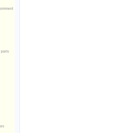
s|comment
 paris
tes