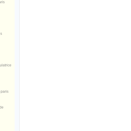
ris
is
ulatrice
 paris
 de