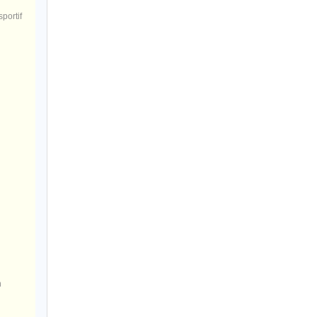
sportif
n