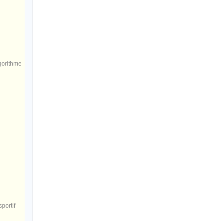
lgorithme
sportif