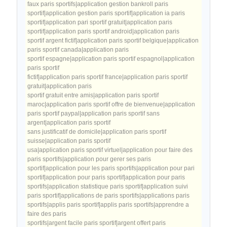
faux paris sportifs|application gestion bankroll paris
sportif|application gestion paris sportif|application ia paris
sportif|application pari sportif gratuit|application paris
sportif|application paris sportif android|application paris
sportif argent fictif|application paris sportif belgique|application
paris sportif canada|application paris
sportif espagne|application paris sportif espagnol|application
paris sportif
fictif|application paris sportif france|application paris sportif
gratuit|application paris
sportif gratuit entre amis|application paris sportif
maroc|application paris sportif offre de bienvenue|application
paris sportif paypal|application paris sportif sans
argent|application paris sportif
sans justificatif de domicile|application paris sportif
suisse|application paris sportif
usa|application paris sportif virtuel|application pour faire des
paris sportifs|application pour gerer ses paris
sportif|application pour les paris sportifs|application pour pari
sportif|application pour paris sportif|application pour paris
sportifs|application statistique paris sportif|application suivi
paris sportif|applications de paris sportifs|applications paris
sportifs|applis paris sportif|applis paris sportifs|apprendre a
faire des paris
sportifs|argent facile paris sportif|argent offert paris