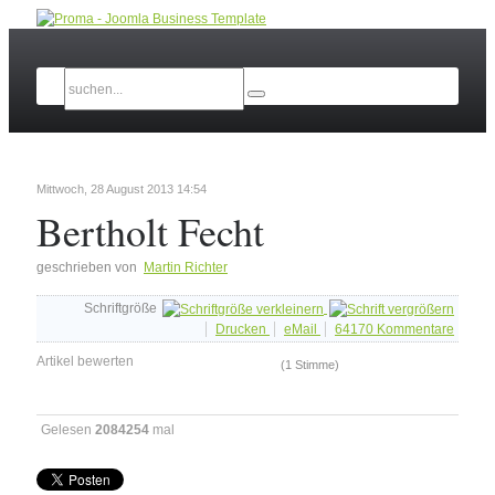
Mittwoch, 28 August 2013 14:54
Bertholt Fecht
geschrieben von
Martin Richter
Schriftgröße
Drucken
eMail
64170
Kommentare
Artikel bewerten
(1 Stimme)
Gelesen
2084254
mal