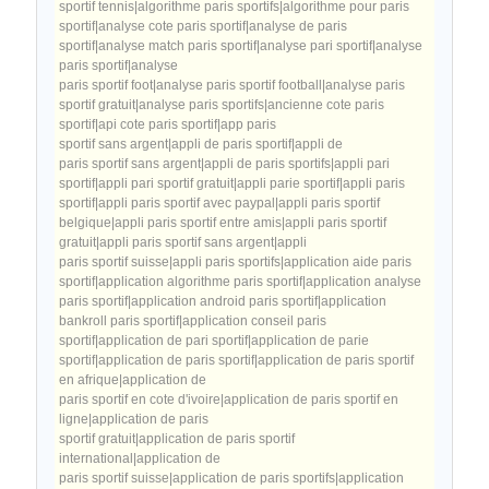
sportif tennis|algorithme paris sportifs|algorithme pour paris
sportif|analyse cote paris sportif|analyse de paris
sportif|analyse match paris sportif|analyse pari sportif|analyse
paris sportif|analyse
paris sportif foot|analyse paris sportif football|analyse paris
sportif gratuit|analyse paris sportifs|ancienne cote paris
sportif|api cote paris sportif|app paris
sportif sans argent|appli de paris sportif|appli de
paris sportif sans argent|appli de paris sportifs|appli pari
sportif|appli pari sportif gratuit|appli parie sportif|appli paris
sportif|appli paris sportif avec paypal|appli paris sportif
belgique|appli paris sportif entre amis|appli paris sportif
gratuit|appli paris sportif sans argent|appli
paris sportif suisse|appli paris sportifs|application aide paris
sportif|application algorithme paris sportif|application analyse
paris sportif|application android paris sportif|application
bankroll paris sportif|application conseil paris
sportif|application de pari sportif|application de parie
sportif|application de paris sportif|application de paris sportif
en afrique|application de
paris sportif en cote d'ivoire|application de paris sportif en
ligne|application de paris
sportif gratuit|application de paris sportif
international|application de
paris sportif suisse|application de paris sportifs|application