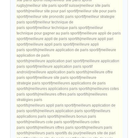
rugby|meilleur site paris sportif suisse|meilleur site paris
sportifs|meilleur site pour pari sportif|meilleur site pour paris
sportif|meilleur site pronostic paris sportif|meilleur strategie
paris sportif|meilleur technique de
paris sportif|meilleur technique paris sportif|meilleur
technique pour gagner au paris sportif|meilleure appli de paris
sportif|meilleure appli de paris sportifs|meilleure appli pari
sportif|meilleure appli paris sportif|meilleure appli
paris sportifs|meilleure application de paris sportif|meilleure
application de paris
sportifs|meilleure application pari sportif|meilleure application
paris sportif|meilleure application paris sportif
android|meilleure application paris sportifs|meilleure offre
paris sportif|meilleure site paris sportif|meilleure
strategie paris sportif|meilleures applications de paris
sportifs|meilleures applications paris sportifs|meilleures cotes
paris sportifs|meilleures offres paris sportifs|meilleures
stratégies paris
sportifs|meilleurs appli paris sportif|meilleurs application de
paris sportifs|meilleurs application paris sportif|meilleurs
applications paris sportifs|meilleurs bonus paris
sportifs|meilleurs cote paris sportif|meilleurs cotes
paris sportifs|meilleurs offres paris sportifs|meilleurs paris
sportifs|meilleurs paris sportifs du jour|meilleurs site de pari