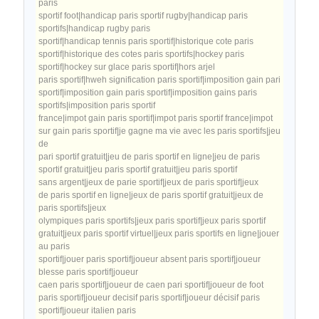
paris
sportif foot|handicap paris sportif rugby|handicap paris
sportifs|handicap rugby paris
sportif|handicap tennis paris sportif|historique cote paris
sportif|historique des cotes paris sportifs|hockey paris
sportif|hockey sur glace paris sportif|hors arjel
paris sportif|hweh signification paris sportif|imposition gain pari
sportif|imposition gain paris sportif|imposition gains paris
sportifs|imposition paris sportif
france|impot gain paris sportif|impot paris sportif france|impot
sur gain paris sportif|je gagne ma vie avec les paris sportifs|jeu
de
pari sportif gratuit|jeu de paris sportif en ligne|jeu de paris
sportif gratuit|jeu paris sportif gratuit|jeu paris sportif
sans argent|jeux de parie sportif|jeux de paris sportif|jeux
de paris sportif en ligne|jeux de paris sportif gratuit|jeux de
paris sportifs|jeux
olympiques paris sportifs|jeux paris sportif|jeux paris sportif
gratuit|jeux paris sportif virtuel|jeux paris sportifs en ligne|jouer
au paris
sportif|jouer paris sportif|joueur absent paris sportif|joueur
blesse paris sportif|joueur
caen paris sportif|joueur de caen pari sportif|joueur de foot
paris sportif|joueur decisif paris sportif|joueur décisif paris
sportif|joueur italien paris