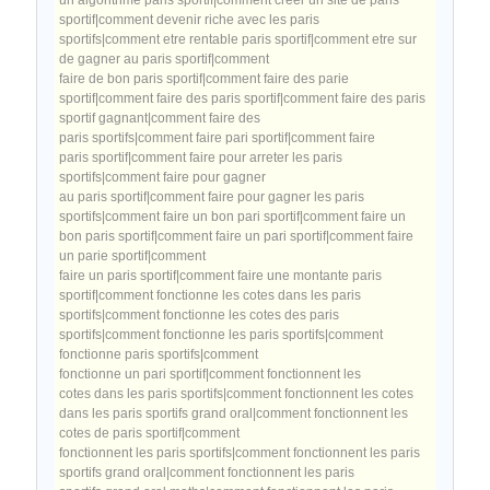
sportif|comment devenir riche avec les paris
sportifs|comment etre rentable paris sportif|comment etre sur
de gagner au paris sportif|comment
faire de bon paris sportif|comment faire des parie
sportif|comment faire des paris sportif|comment faire des paris
sportif gagnant|comment faire des
paris sportifs|comment faire pari sportif|comment faire
paris sportif|comment faire pour arreter les paris
sportifs|comment faire pour gagner
au paris sportif|comment faire pour gagner les paris
sportifs|comment faire un bon pari sportif|comment faire un
bon paris sportif|comment faire un pari sportif|comment faire
un parie sportif|comment
faire un paris sportif|comment faire une montante paris
sportif|comment fonctionne les cotes dans les paris
sportifs|comment fonctionne les cotes des paris
sportifs|comment fonctionne les paris sportifs|comment
fonctionne paris sportifs|comment
fonctionne un pari sportif|comment fonctionnent les
cotes dans les paris sportifs|comment fonctionnent les cotes
dans les paris sportifs grand oral|comment fonctionnent les
cotes de paris sportif|comment
fonctionnent les paris sportifs|comment fonctionnent les paris
sportifs grand oral|comment fonctionnent les paris