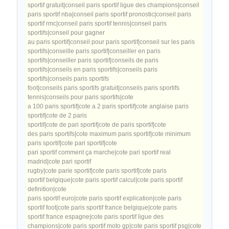
sportif gratuit|conseil paris sportif ligue des champions|conseil
paris sportif nba|conseil paris sportif pronostic|conseil paris
sportif rmc|conseil paris sportif tennis|conseil paris
sportifs|conseil pour gagner
au paris sportif|conseil pour paris sportif|conseil sur les paris
sportifs|conseille paris sportif|conseiller en paris
sportifs|conseiller paris sportif|conseils de paris
sportifs|conseils en paris sportifs|conseils paris
sportifs|conseils paris sportifs
foot|conseils paris sportifs gratuit|conseils paris sportifs
tennis|conseils pour paris sportifs|cote
a 100 paris sportif|cote a 2 paris sportif|cote anglaise paris
sportif|cote de 2 paris
sportif|cote de pari sportif|cote de paris sportif|cote
des paris sportifs|cote maximum paris sportif|cote minimum
paris sportif|cote pari sportif|cote
pari sportif comment ça marche|cote pari sportif real
madrid|cote pari sportif
rugby|cote parie sportif|cote paris sportif|cote paris
sportif belgique|cote paris sportif calcul|cote paris sportif
definition|cote
paris sportif euro|cote paris sportif explication|cote paris
sportif foot|cote paris sportif france belgique|cote paris
sportif france espagne|cote paris sportif ligue des
champions|cote paris sportif moto gp|cote paris sportif psg|cote