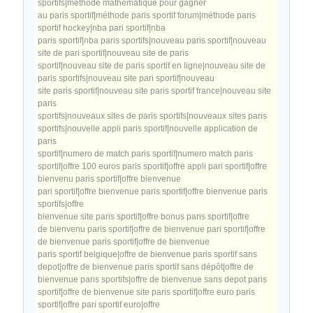
sportifs|méthode mathématique pour gagner
au paris sportif|méthode paris sportif forum|méthode paris
sportif hockey|nba pari sportif|nba
paris sportif|nba paris sportifs|nouveau paris sportif|nouveau
site de pari sportif|nouveau site de paris
sportif|nouveau site de paris sportif en ligne|nouveau site de
paris sportifs|nouveau site pari sportif|nouveau
site paris sportif|nouveau site paris sportif france|nouveau site
paris
sportifs|nouveaux sites de paris sportifs|nouveaux sites paris
sportifs|nouvelle appli paris sportif|nouvelle application de
paris
sportif|numero de match paris sportif|numero match paris
sportif|offre 100 euros paris sportif|offre appli pari sportif|offre
bienvenu paris sportif|offre bienvenue
pari sportif|offre bienvenue paris sportif|offre bienvenue paris
sportifs|offre
bienvenue site paris sportif|offre bonus paris sportif|offre
de bienvenu paris sportif|offre de bienvenue pari sportif|offre
de bienvenue paris sportif|offre de bienvenue
paris sportif belgique|offre de bienvenue paris sportif sans
depot|offre de bienvenue paris sportif sans dépôt|offre de
bienvenue paris sportifs|offre de bienvenue sans depot paris
sportif|offre de bienvenue site paris sportif|offre euro paris
sportif|offre pari sportif euro|offre