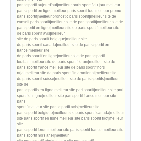
paris sportif aujourd'hui|meilleur paris sportif du jour|meilleur
paris sportif en ligne|meilleur paris sportif foot|meilleur promo
paris sportif|meilleur pronostic paris sportif|meilleur site de
conseil paris sportif|meilleur site de pari sportif|meilleur site de
pari sportif en ligne|meilleur site de paris sportif|meilleur site
de paris sportif avis|meilleur
site de paris sportif belgique|meilleur site
de paris sportif canada|meilleur site de paris sportif en
france|meilleur site
de paris sportif en ligne|meilleur site de paris sportif
football|meilleur site de paris sportif forum|meilleur site de
paris sportif france|meilleur site de paris sportif hors
arjel|meilleur site de paris sportif international|meilleur site
de paris sportif suisse|meilleur site de paris sportifs|meilleur
site de
paris sportifs en ligne|meilleur site pari sportif|meilleur site pari
sportif en ligne|meilleur site pari sportif france|meilleur site
paris
sportif|meilleur site paris sportif avis|meilleur site
paris sportif belgique|meilleur site paris sportif canada|meilleur
site paris sportif en ligne|meilleur site paris sportif foot|meilleur
site
paris sportif forum|meilleur site paris sportif france|meilleur site
paris sportif hors arjel|meilleur
site paris sportif nba|meilleur site paris sportif