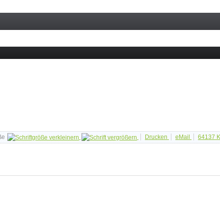
ße
Drucken
eMail
64137
K