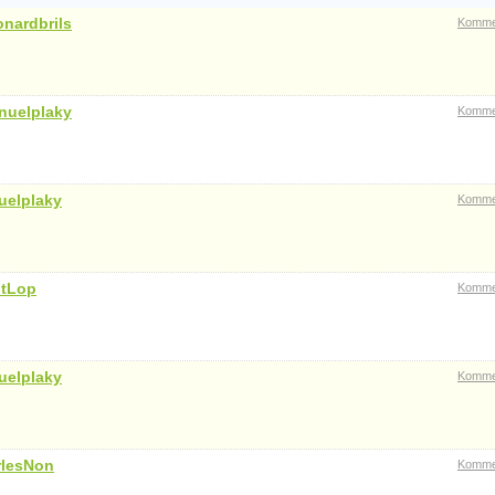
nardbrils
Komme
nuelplaky
Komme
uelplaky
Komme
ntLop
Komme
uelplaky
Komme
rlesNon
Komme