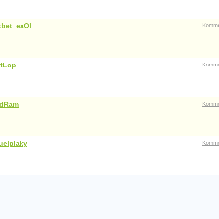
tbet_eaOl
Komme
ntLop
Komme
ydRam
Komme
uelplaky
Komme