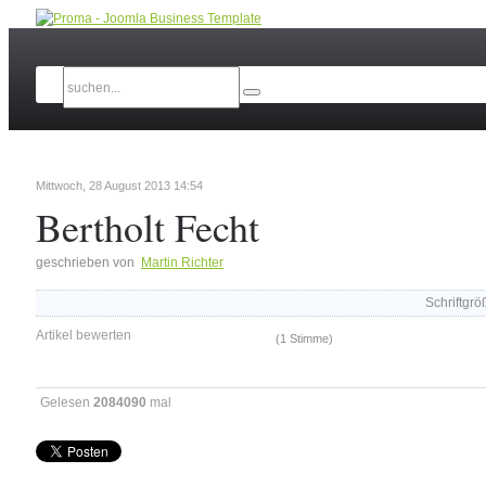
Mittwoch, 28 August 2013 14:54
Bertholt Fecht
geschrieben von
Martin Richter
Schriftgrö
Artikel bewerten
(1 Stimme)
Gelesen
2084090
mal