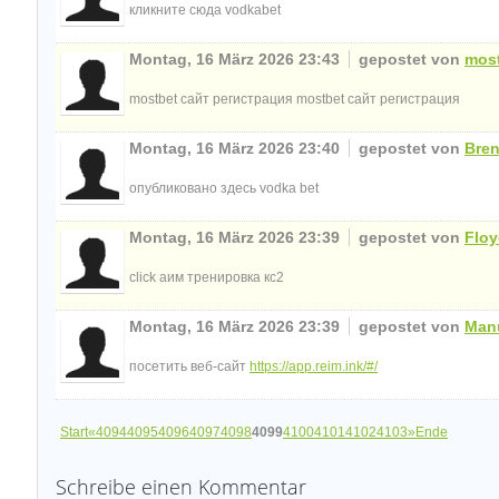
кликните сюда vodkabet
Montag, 16 März 2026 23:43
gepostet von
mos
mostbet сайт регистрация mostbet сайт регистрация
Montag, 16 März 2026 23:40
gepostet von
Bre
опубликовано здесь vodka bet
Montag, 16 März 2026 23:39
gepostet von
Flo
click аим тренировка кс2
Montag, 16 März 2026 23:39
gepostet von
Man
посетить веб-сайт
https://app.reim.ink/#/
Start
«
4094
4095
4096
4097
4098
4099
4100
4101
4102
4103
»
Ende
Schreibe einen Kommentar