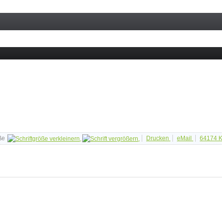
ße
Drucken
eMail
64174
K