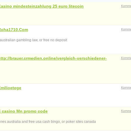
Casino mindesteinzahlung 25 euro litecoin
Komme
Roha1710.Com
Komme
australian gambling law, or free no deposit
ttp://brauer.crmedien.online/vergleich-verschiedener-
Komme
Emilioetege
Komme
ti casino Mn promo code
Komme
nes australia and free usa cash bingo, or poker sites canada