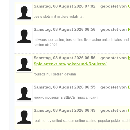
Samstag, 08 August 2026 07:02
gepostet von
beste slots mit mittlere volatilität
Samstag, 08 August 2026 06:56
gepostet von
milwausaee casino, best online live casino united states and 
casino uk 2021
Samstag, 08 August 2026 06:56
gepostet von
h
Spielarten-slots-poker-und-Roulette/
roulette null setzen gewinn
Samstag, 08 August 2026 06:55
gepostet von
можно проверить ЗДЕСЬ Tripscan сайт
Samstag, 08 August 2026 06:49
gepostet von
real money united statesn online casino, popular pokie machi