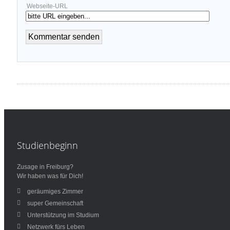
Webseite-URL
Studienbeginn
Zusage in Freiburg?
Wir haben was für Dich!
geräumiges Zimmer
super Gemeinschaft
Unterstützung im Studium
Netzwerk fürs Leben