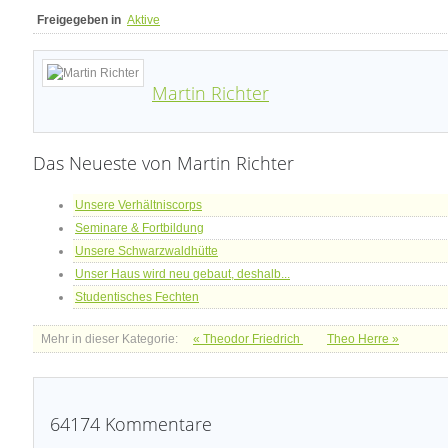
Freigegeben in
Aktive
Martin Richter
Das Neueste von Martin Richter
Unsere Verhältniscorps
Seminare & Fortbildung
Unsere Schwarzwaldhütte
Unser Haus wird neu gebaut, deshalb...
Studentisches Fechten
Mehr in dieser Kategorie:
« Theodor Friedrich
Theo Herre »
64174
Kommentare