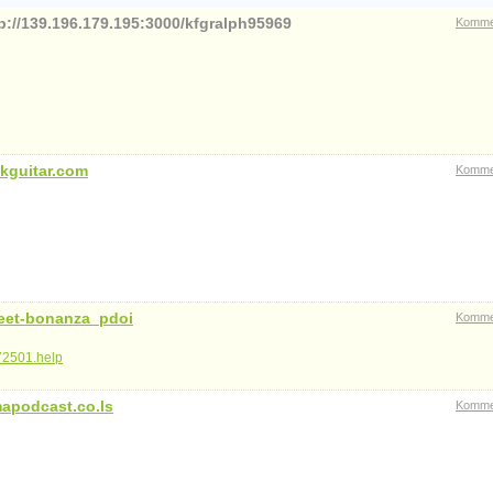
p://139.196.179.195:3000/kfgralph95969
Komme
kguitar.com
Komme
eet-bonanza_pdoi
Komme
72501.help
mapodcast.co.ls
Komme