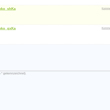
inko_shKa
Komme
inko_qxKa
Komme
n * gekennzeichnet).