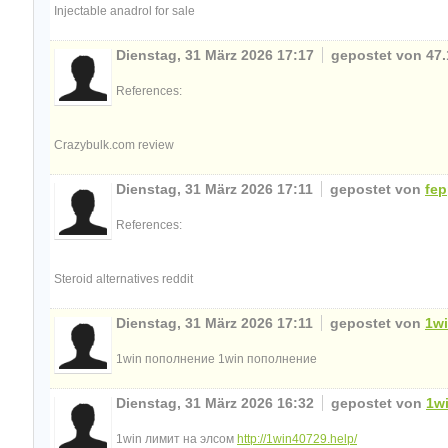
Injectable anadrol for sale
Dienstag, 31 März 2026 17:17
gepostet von 47.
References:
Crazybulk.com review
Dienstag, 31 März 2026 17:11
gepostet von
fep
References:
Steroid alternatives reddit
Dienstag, 31 März 2026 17:11
gepostet von
1w
1win пополнение 1win пополнение
Dienstag, 31 März 2026 16:32
gepostet von
1w
1win лимит на элсом
http://1win40729.help/