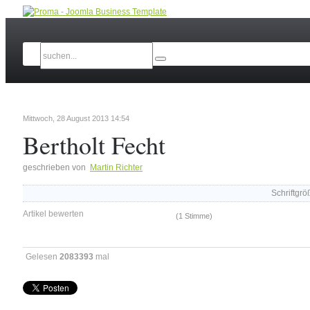
Mittwoch, 28 August 2013 14:54
Bertholt Fecht
geschrieben von
Martin Richter
Schriftgrö
Artikel bewerten
(1 Stimme)
Gelesen
2083393
mal