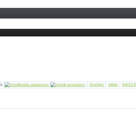
ße
Drucken
eMail
64012
K