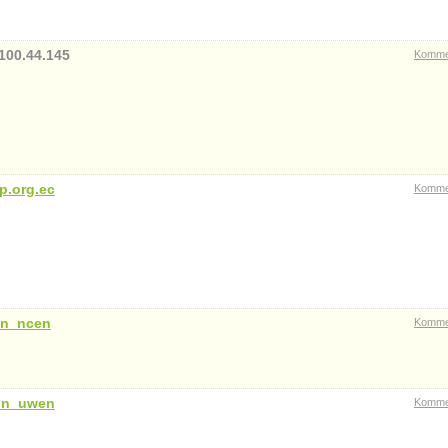
100.44.145
Komme
p.org.ec
Komme
in_ncen
Komme
in_uwen
Komme