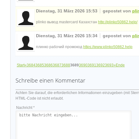
Dienstag, 31 März 2026 15:53
gepostet von
pl
plinko вывод mastercard Казахстан
http://plinko50862.help/
Dienstag, 31 März 2026 15:34
gepostet von
pl
плинко рабочий промокод
https://www.plinko50862.help
Start
«
3684
3685
3686
3687
3688
3689
3690
3691
3692
3693
»
Ende
Schreibe einen Kommentar
Achten Sie darauf, die erforderlichen Informationen einzugeben (mit Ster
HTML-Code ist nicht erlaubt.
Nachricht *