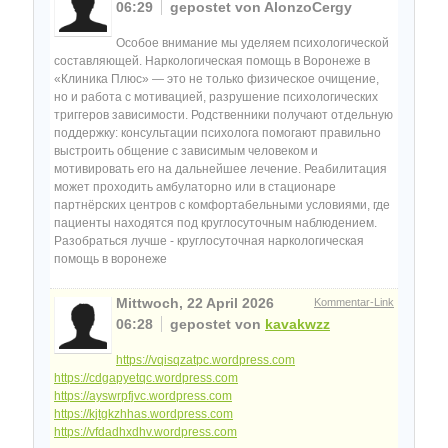
06:29
gepostet von AlonzoCergy
Особое внимание мы уделяем психологической
составляющей. Наркологическая помощь в Воронеже в
«Клиника Плюс» — это не только физическое очищение,
но и работа с мотивацией, разрушение психологических
триггеров зависимости. Родственники получают отдельную
поддержку: консультации психолога помогают правильно
выстроить общение с зависимым человеком и
мотивировать его на дальнейшее лечение. Реабилитация
может проходить амбулаторно или в стационаре
партнёрских центров с комфортабельными условиями, где
пациенты находятся под круглосуточным наблюдением.
Разобраться лучше - круглосуточная наркологическая
помощь в воронеже
Mittwoch, 22 April 2026
Kommentar-Link
06:28
gepostet von
kavakwzz
https://vqisqzatpc.wordpress.com
https://cdgapyetqc.wordpress.com
https://ayswrpfjvc.wordpress.com
https://kjtgkzhhas.wordpress.com
https://vfdadhxdhv.wordpress.com