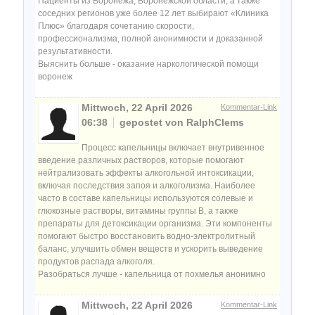
Пациенты из Воронежа, Воронежской области, а также
соседних регионов уже более 12 лет выбирают «Клиника
Плюс» благодаря сочетанию скорости,
профессионализма, полной анонимности и доказанной
результативности.
Выяснить больше - оказание наркологической помощи
воронеж
Mittwoch, 22 April 2026
Kommentar-Link
06:38
gepostet von RalphClems
Процесс капельницы включает внутривенное
введение различных растворов, которые помогают
нейтрализовать эффекты алкогольной интоксикации,
включая последствия запоя и алкоголизма. Наиболее
часто в составе капельницы используются солевые и
глюкозные растворы, витамины группы B, а также
препараты для детоксикации организма. Эти компоненты
помогают быстро восстановить водно-электролитный
баланс, улучшить обмен веществ и ускорить выведение
продуктов распада алкоголя.
Разобраться лучше - капельница от похмелья анонимно
Mittwoch, 22 April 2026
Kommentar-Link