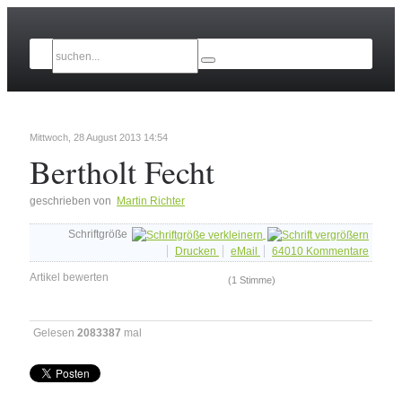
Mittwoch, 28 August 2013 14:54
Bertholt Fecht
geschrieben von
Martin Richter
Schriftgröße
Drucken
eMail
64010
Kommentare
Artikel bewerten
(1 Stimme)
Gelesen
2083387
mal