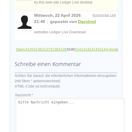
try this web-site Ledger Live desktop
Mittwoch, 22 April 2026
Kommentar-Link
21:40
gepostet von
Davidred
websites Ledger Live Download
Start
«
3135
3136
3137
3138
3139
3140
3141
3142
3143
3144
»
Ende
Schreibe einen Kommentar
Achten Sie darauf, die erforderlichen Informationen einzugeben
(mit Stern * gekennzeichnet).
HTML-Code ist nicht erlaubt.
Nachricht *