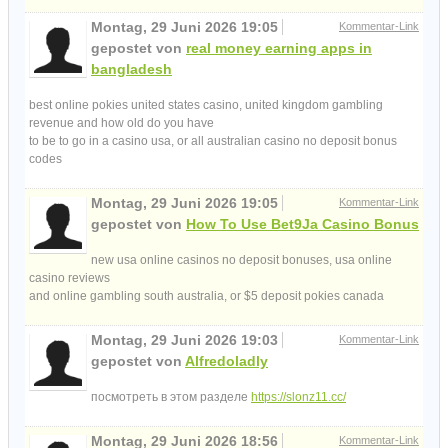
Montag, 29 Juni 2026 19:05
Kommentar-Link
gepostet von
real money earning apps in
bangladesh
best online pokies united states casino, united kingdom gambling
revenue and how old do you have
to be to go in a casino usa, or all australian casino no deposit bonus
codes
Montag, 29 Juni 2026 19:05
Kommentar-Link
gepostet von
How To Use Bet9Ja Casino Bonus
new usa online casinos no deposit bonuses, usa online
casino reviews
and online gambling south australia, or $5 deposit pokies canada
Montag, 29 Juni 2026 19:03
Kommentar-Link
gepostet von
Alfredoladly
посмотреть в этом разделе
https://slonz11.cc/
Montag, 29 Juni 2026 18:56
Kommentar-Link