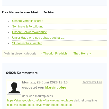
Das Neueste von Martin Richter
Unsere Verhältniscorps
Seminare & Fortbildung
Unsere Schwarzwaldhütte
Unser Haus wird neu gebaut, deshalb...
Studentisches Fechten
Mehr in dieser Kategorie:
« Theodor Friedrich
Theo Herre »
64028
Kommentare
Montag, 29 Juni 2026 19:10
Kommentar-Link
gepostet von
Marvinbobre
dark web marketplaces
https://sites.google.com/view/darknetmarketplaces
darknet drug links
https://sites.google.com/view/darknetmarketplaces