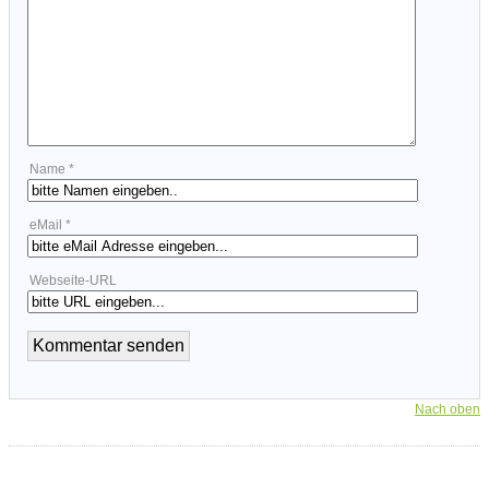
Name *
eMail *
Webseite-URL
Nach oben