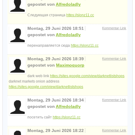
gepostet von
Alfredoladly
Следующая страница
https://slonz11.cc
Montag, 29 Juni 2026 18:51
Kommentar-Link
gepostet von
Alfredoladly
перенаправляется сюда
https://slonz11.cc
Montag, 29 Juni 2026 18:39
Kommentar-Link
gepostet von
Maximoquorp
dark web link
https://sites.google.com/view/darknetlistshops
darknet markets onion address
https://sites.google.com/view/darknetlistshops
Montag, 29 Juni 2026 18:34
Kommentar-Link
gepostet von
Alfredoladly
посетить сайт
https://slonz11.cc
Montag, 29 Juni 2026 18:22
Kommentar-Link