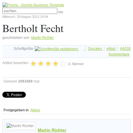
Mittwoch, 28 August 2013 14:54
Bertholt Fecht
geschrieben von
Martin Richter
Schriftgröße
Drucken
eMail
64028
Kommentare
Artikel bewerten
(1 Stimme)
Gelesen
2083469
mal
Freigegeben in
Aktive
Martin Richter