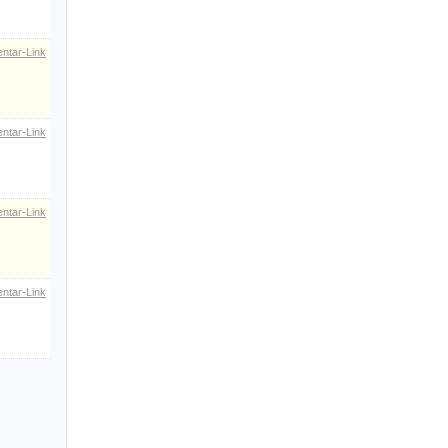
ntar-Link
ntar-Link
ntar-Link
ntar-Link