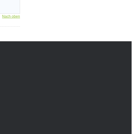
Nach oben