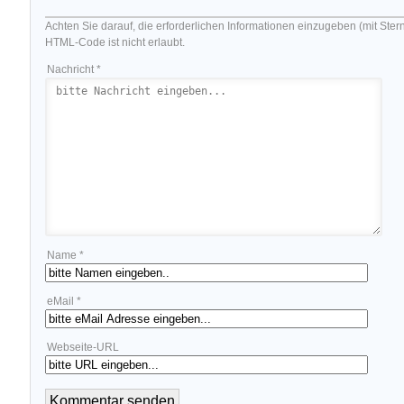
Achten Sie darauf, die erforderlichen Informationen einzugeben (mit Ster
HTML-Code ist nicht erlaubt.
Nachricht *
Name *
eMail *
Webseite-URL