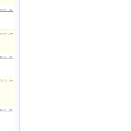
ntar-Link
ntar-Link
ntar-Link
ntar-Link
ntar-Link