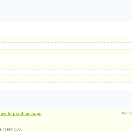
how to practice craps
Komme
sa casino $100