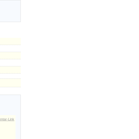
ntar-Link