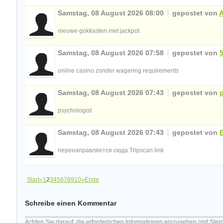
Samstag, 08 August 2026 08:00
gepostet von
A
nieuwe gokkasten met jackpot
Samstag, 08 August 2026 07:58
gepostet von
5
online casino zonder wagering requirements
Samstag, 08 August 2026 07:43
gepostet von
psychologist
Samstag, 08 August 2026 07:43
gepostet von
перенаправляется сюда Tripscan link
Start
«
1
2
3
4
5
6
7
8
9
10
»
Ende
Schreibe einen Kommentar
Achten Sie darauf, die erforderlichen Informationen einzugeben (mit Ster