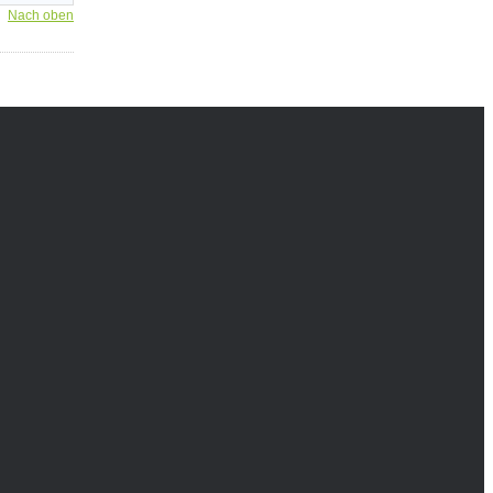
Nach oben