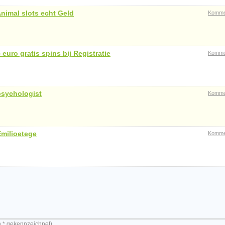
nimal slots echt Geld
Komme
 euro gratis spins bij Registratie
Komme
psychologist
Komme
Emilioetege
Komme
n * gekennzeichnet).