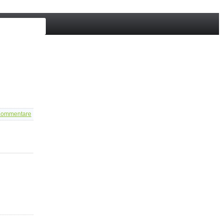
ommentare