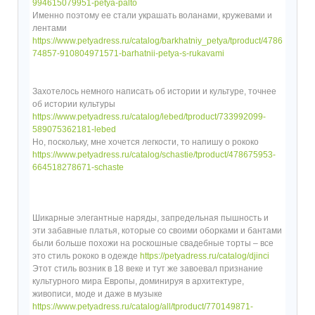
994615079951-petya-palto
Именно поэтому ее стали украшать воланами, кружевами и
лентами
https://www.petyadress.ru/catalog/barkhatniy_petya/tproduct/4786
74857-910804971571-barhatnii-petya-s-rukavami
Захотелось немного написать об истории и культуре, точнее
об истории культуры
https://www.petyadress.ru/catalog/lebed/tproduct/733992099-
589075362181-lebed
Но, поскольку, мне хочется легкости, то напишу о рококо
https://www.petyadress.ru/catalog/schastie/tproduct/478675953-
664518278671-schaste
Шикарные элегантные наряды, запредельная пышность и
эти забавные платья, которые со своими оборками и бантами
были больше похожи на роскошные свадебные торты – все
это стиль рококо в одежде
https://petyadress.ru/catalog/djinci
Этот стиль возник в 18 веке и тут же завоевал признание
культурного мира Европы, доминируя в архитектуре,
живописи, моде и даже в музыке
https://www.petyadress.ru/catalog/all/tproduct/770149871-