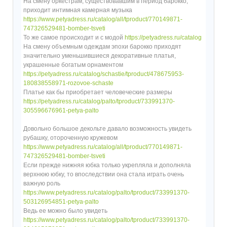
На смену оркестрам, существовавшим в период барокко,
приходит интимная камерная музыка
https://www.petyadress.ru/catalog/all/tproduct/770149871-
747326529481-bomber-tsveti
То же самое происходит и с модой
https://petyadress.ru/catalog
На смену объемным одеждам эпохи барокко приходят
значительно уменьшившиеся декоративные платья,
украшенные богатым орнаментом
https://petyadress.ru/catalog/schastie/tproduct/478675953-
180838558971-rozovoe-schaste
Платье как бы приобретает человеческие размеры
https://petyadress.ru/catalog/palto/tproduct/733991370-
305596676961-petya-palto
Довольно большое декольте давало возможность увидеть
рубашку, отороченную кружевом
https://www.petyadress.ru/catalog/all/tproduct/770149871-
747326529481-bomber-tsveti
Если прежде нижняя юбка только укрепляла и дополняла
верхнюю юбку, то впоследствии она стала играть очень
важную роль
https://www.petyadress.ru/catalog/palto/tproduct/733991370-
503126954851-petya-palto
Ведь ее можно было увидеть
https://www.petyadress.ru/catalog/palto/tproduct/733991370-