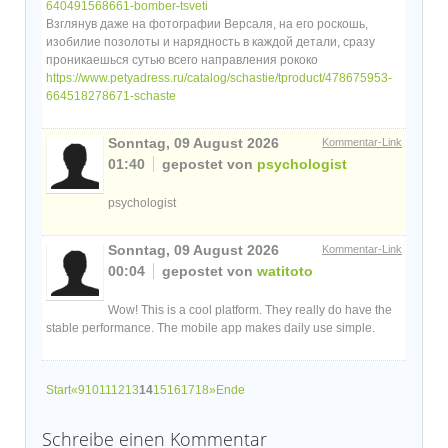
640491568661-bomber-tsveti
Взглянув даже на фотографии Версаля, на его роскошь,
изобилие позолоты и нарядность в каждой детали, сразу
проникаешься сутью всего направления рококо
https://www.petyadress.ru/catalog/schastie/tproduct/478675953-
664518278671-schaste
Sonntag, 09 August 2026
Kommentar-Link
01:40
gepostet von
psychologist
psychologist
Sonntag, 09 August 2026
Kommentar-Link
00:04
gepostet von
watitoto
Wow! This is a cool platform. They really do have the
stable performance. The mobile app makes daily use simple.
Start
«
9
10
11
12
13
14
15
16
17
18
»
Ende
Schreibe einen Kommentar