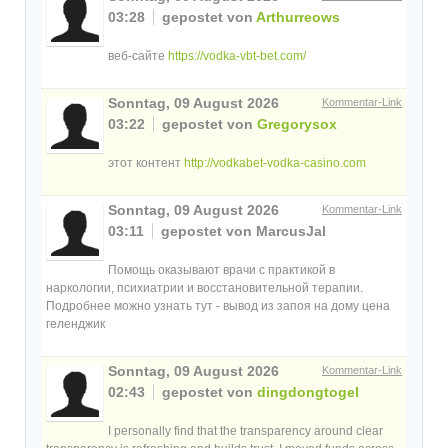
03:28
gepostet von
Arthurreows
веб-сайте
https://vodka-vbt-bet.com/
Sonntag, 09 August 2026
Kommentar-Link
03:22
gepostet von
Gregorysox
этот контент
http://vodkabet-vodka-casino.com
Sonntag, 09 August 2026
Kommentar-Link
03:11
gepostet von MarcusJal
Помощь оказывают врачи с практикой в
наркологии, психиатрии и восстановительной терапии.
Подробнее можно узнать тут - вывод из запоя на дому цена
геленджик
Sonntag, 09 August 2026
Kommentar-Link
02:43
gepostet von
dingdongtogel
I personally find that the transparency around clear