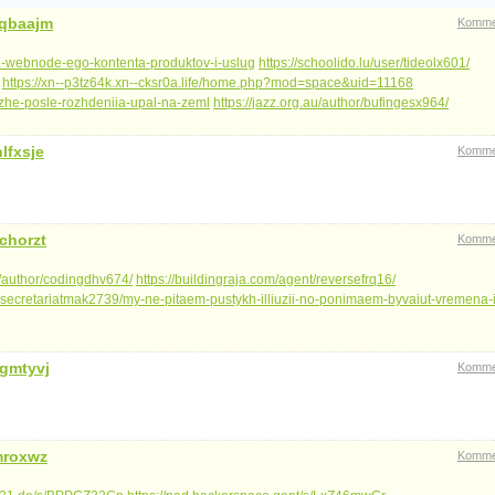
qbaajm
Komme
ta-webnode-ego-kontenta-produktov-i-uslug
https://schoolido.lu/user/tideolx601/
https://xn--p3tz64k.xn--cksr0a.life/home.php?mod=space&uid=11168
u-zhe-posle-rozhdeniia-upal-na-zeml
https://jazz.org.au/author/bufingesx964/
lfxsje
Komme
chorzt
Komme
be/author/codingdhv674/
https://buildingraja.com/agent/reversefrq16/
f/secretariatmak2739/my-ne-pitaem-pustykh-illiuzii-no-ponimaem-byvaiut-vremena-i
gmtyvj
Komme
mroxwz
Komme