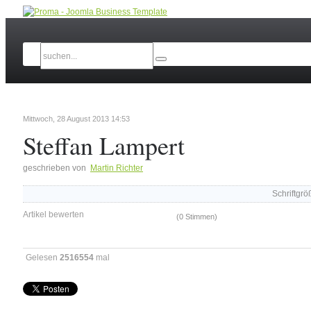
Mittwoch, 28 August 2013 14:53
Steffan Lampert
geschrieben von
Martin Richter
Schriftgrö
Artikel bewerten
(0 Stimmen)
Gelesen
2516554
mal