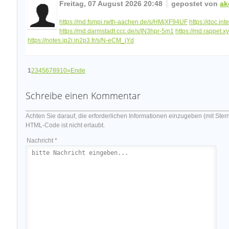
Freitag, 07 August 2026 20:48
gepostet von
ak
https://md.fsmpi.rwth-aachen.de/s/HMjXF94UF
https://doc.i
https://md.darmstadt.ccc.de/s/IN3hpr-5m1
https://md.rappet
https://notes.ip2i.in2p3.fr/s/N-eCM_jYd
1
2
3
4
5
6
7
8
9
10
»
Ende
Schreibe einen Kommentar
Achten Sie darauf, die erforderlichen Informationen einzugeben (mit Ster
HTML-Code ist nicht erlaubt.
Nachricht *