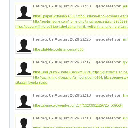
Freitag, 07 August 2026 21:33
gepostet von
ys
https://paper.wf/famebje6374/dopustimoe-ispol-zovaniia-sai
http://seafishzone.com/home.php?mod=space&uid=2971299
https://paper.wf/hirervo38/druzheliubnyi-luntik-rodilsia-na-lune-no-sraz
Freitag, 07 August 2026 21:25
gepostet von
mh
https://fabble.cc/distanceggw300
Freitag, 07 August 2026 21:17
gepostet von
gx
https://md.yeswiki.net/s/iDemxm58ME
https://gratisafhalen.
http://cscharling.dk/author/temporalpom6484/
https://paper.w
situatsii-kogda-nado
Freitag, 07 August 2026 21:16
gepostet von
tm
https://demo.wowonder.com/1775320991129725_539584
Freitag, 07 August 2026 21:13
gepostet von
rl