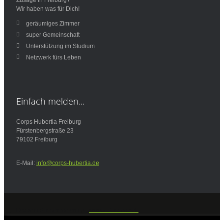
Wir haben was für Dich!
geräumiges Zimmer
super Gemeinschaft
Unterstützung im Studium
Netzwerk fürs Leben
Einfach
melden...
Corps Hubertia Freiburg
Fürstenbergstraße 23
79102 Freiburg
E-Mail:
info@corps-hubertia.de
Design und Implementierung -
www.bald-im-netz.de
© Copyright 2013 Martin Richter