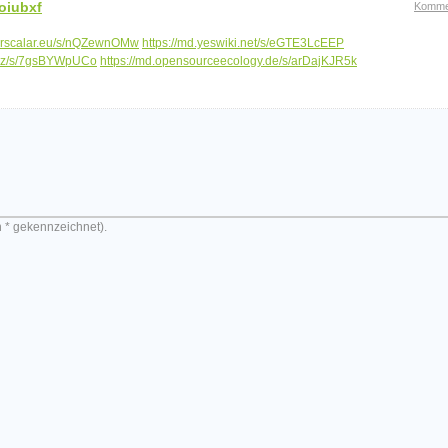
oiubxf
Komme
nterscalar.eu/s/nQZewnOMw
https://md.yeswiki.net/s/eGTE3LcEEP
.xyz/s/7gsBYWpUCo
https://md.opensourceecology.de/s/arDajKJR5k
n * gekennzeichnet).