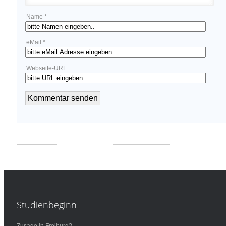
Name *
eMail *
Webseite-URL
Studienbeginn
Zusage in Freiburg?