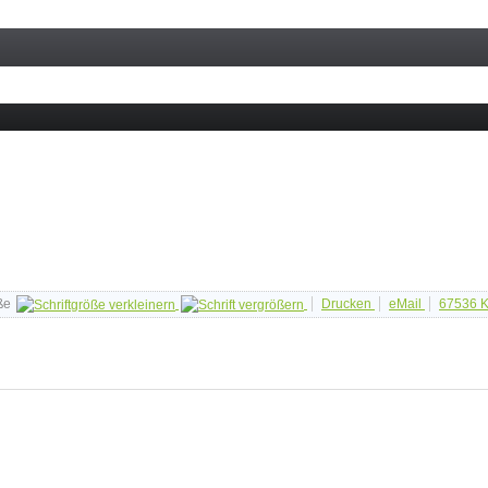
ße
Drucken
eMail
67536
K