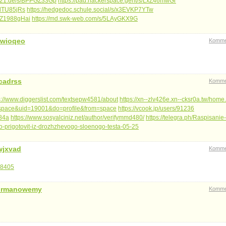
klg21.de/s/BPPGZ33Gp
https://pad.hackerspace.gent/s/LxZ46mwGr
/xlTU85jRs
https://hedgedoc.schule.social/s/x3EVKP7YTw
s/Z1988gHai
https://md.swk-web.com/s/5LAyGKX9G
wioqeo
Komme
cadrss
Komme
s://www.diggerslist.com/textsepw4581/about
https://xn--zlv426e.xn--cksr0a.tw/hom
=space&uid=19001&do=profile&from=space
https://vcook.jp/users/91236
e84a
https://www.sosyalciniz.net/author/verifymmd480/
https://telegra.ph/Raspisanie-
to-prigotovit-iz-drozhzhevogo-sloenogo-testa-05-25
wjxvad
Komme
38405
ormanowemy
Komme