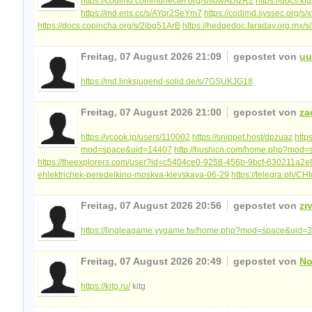
https://codimd.communecter.org/s/sowADizR2
https://docs.
https://md.eris.cc/s/AYqr2SeYm7
https://codimd.syssec.org/s
https://docs.copincha.org/s/2ibg51ArB
https://hedgedoc.faraday.org.mx/
Freitag, 07 August 2026 21:09
gepostet von
uu
https://md.linksjugend-solid.de/s/7GSUKJG18
Freitag, 07 August 2026 21:00
gepostet von
za
https://vcook.jp/users/110002
https://snippet.host/dpzuaz
http
mod=space&uid=14407
http://hushicn.com/home.php?mod
https://theexplorers.com/user?id=c5404ce0-9258-456b-9bcf-630211a2
ehlektrichek-peredelkino-moskva-kievskaya-06-29
https://telegra.ph/CH
Freitag, 07 August 2026 20:56
gepostet von
zr
https://lingleagame.yygame.tw/home.php?mod=space&uid=
Freitag, 07 August 2026 20:49
gepostet von
N
https://kitg.ru/
kitg