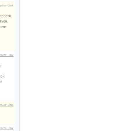
ntar-Link
 просто
ться,
ними
ntar-Link
е
ной
ой
ntar-Link
ntar-Link