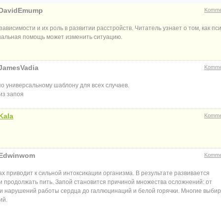
 DavidEmump
Komme
висимости и их роль в развитии расстройств. Читатель узнает о том, как пс
нальная помощь может изменить ситуацию.
 JamesVadia
Komme
по универсальному шаблону для всех случаев.
из запоя
Kala
Komme
 Edwinwom
Komme
х приводит к сильной интоксикации организма. В результате развивается
и продолжать пить. Запой становится причиной множества осложнений: от
и нарушений работы сердца до галлюцинаций и белой горячки. Многие выби
ий.