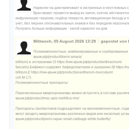
Нарколог на дом приезжает в экстренных и неотложных 
Врач может провести вывод из запоя, снятие абстинент
инфузионную терапию, подбор лекарств, мотивационную беседу и 
учет, без лишних опознавательных знаков и без передачи персона
Получить больше информации - запой нарколог на дом
Mittwoch, 05 August 2026 13:29
gepostet von 
Поликомпонентные, комбинированные и сорбированные п
крым.рф/product/iberis-amara/
bifidum) и энтерококки (S https://пик-крым.рф/product/anthracinum/
faecalis).Бификол-содержит бифидобактерии и эшерихии (B https://пи
bifidum,E https://пик-крым.рф/product/anantherum-muricatum/
соli М-17).
Поликомпонентные препараты:
Перечисленные микроорганизмы можно встретить в составе различны
крым.рф/product/maz-apis-mellifica-mix/
Препараты пробиотиков подразделяют на монокомпонентные, содер
могут входить микроорганизмы различных видов или несколько штамм
крым.рф/product/pieris-rapae-small-cabbage-white-butterfly/