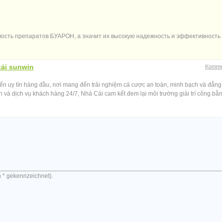
ть препаратов БУАРОН, а значит их высокую надежность и эффективность ht
tải sunwin
Komme
uyến uy tín hàng đầu, nơi mang đến trải nghiệm cá cược an toàn, minh bạch và đẳng
 và dịch vụ khách hàng 24/7, Nhà Cái cam kết đem lại môi trường giải trí công bằn
n * gekennzeichnet).