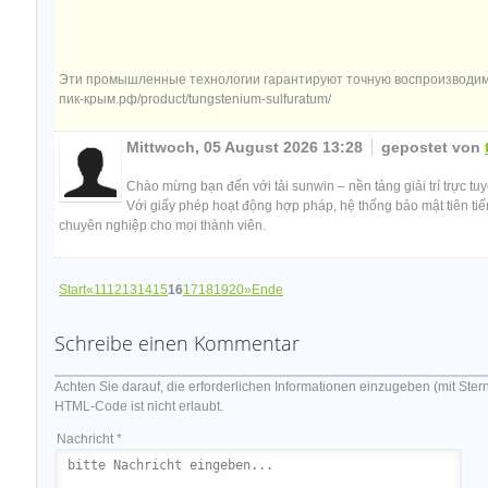
Эти промышленные технологии гарантируют точную воспроизводимос
пик-крым.рф/product/tungstenium-sulfuratum/
Mittwoch, 05 August 2026 13:28
gepostet von
Chào mừng bạn đến với tải sunwin – nền tảng giải trí trực t
Với giấy phép hoạt động hợp pháp, hệ thống bảo mật tiên tiến
chuyên nghiệp cho mọi thành viên.
Start
«
11
12
13
14
15
16
17
18
19
20
»
Ende
Schreibe einen Kommentar
Achten Sie darauf, die erforderlichen Informationen einzugeben (mit Ster
HTML-Code ist nicht erlaubt.
Nachricht *