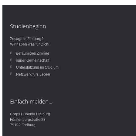
Studienbeginn
Zusage in Freiburg?
Wir haben was für Dich!
geräumiges Zimmer
super Gemeinschaft
Unterstützung im Studium
Netzwerk fürs Leben
Einfach
melden...
Corps Hubertia Freiburg
Fürstenbergstraße 23
79102 Freiburg