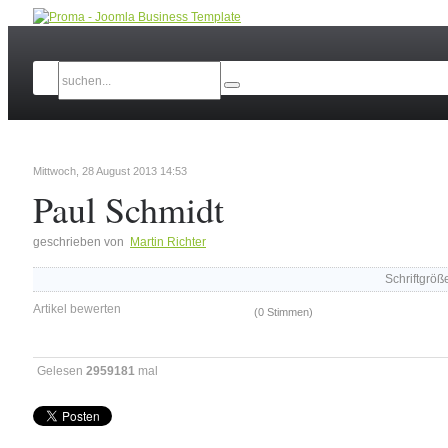
Mittwoch, 28 August 2013 14:53
Paul Schmidt
geschrieben von
Martin Richter
Schriftgröß
Artikel bewerten
(0 Stimmen)
Gelesen
2959181
mal