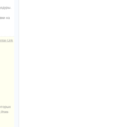
цедуры.
вки на
ntar-Link
оторых
//пик-