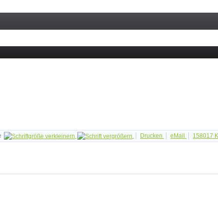
e
Drucken
eMail
158017
K