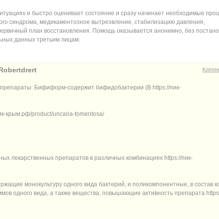
ситуациях и быстро оценивает состояние и сразу начинает необходимые про
ного синдрома, медикаментозное вытрезвление, стабилизацию давления,
первичный план восстановления. Помощь оказывается анонимно, без постано
льных данных третьим лицам.
Robertdrert
Komme
репараты: Бифиформ-содержит бифидобактерии (B https://пик-
к-крым.рф/product/uncaria-tomentosa/
х лекарственных препаратов в различных комбинациях https://пик-
жащие монокультуру одного вида бактерий, и поликомпонентные, в состав к
ов одного вида, а также вещества, повышающие активность препарата https: