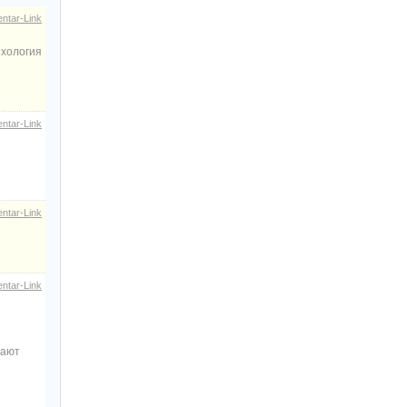
ntar-Link
ихология
ntar-Link
ntar-Link
ntar-Link
рают