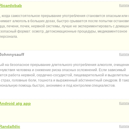
Ricardobab
Komme
х, когда самостоятельное прерывание употребления становится опасным или
инимает алкоголь в больших дозах, быстро срывается после попытки останови
ца, печени, почек, нервной системы, лучше не экспериментировать с домаш
 безопасный формат: осмотр, детоксикационные процедуры, медикаментозное
персонала.
 Johnnysauff
Komme
ый на безопасное прерывание длительного употребления алкоголя, очищени
очувствия человека и снижение риска опасных осложнений. Если зависимый
ается работа нервной, сердечно-сосудистой, пищеварительной и выделитель
 страх, головные боли, тошнота и выраженный абстинентный синдром. В так
ссиональную помощь быстро, анонимно и под контролем специалистов.
Android atg app
Komme
Randalldic
Komme