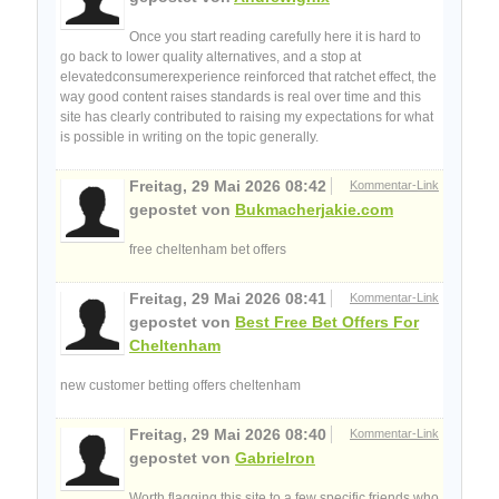
Once you start reading carefully here it is hard to
go back to lower quality alternatives, and a stop at
elevatedconsumerexperience reinforced that ratchet effect, the
way good content raises standards is real over time and this
site has clearly contributed to raising my expectations for what
is possible in writing on the topic generally.
Freitag, 29 Mai 2026 08:42
Kommentar-Link
gepostet von
Bukmacherjakie.com
free cheltenham bet offers​
Freitag, 29 Mai 2026 08:41
Kommentar-Link
gepostet von
Best Free Bet Offers For
Cheltenham​
new customer betting offers cheltenham​
Freitag, 29 Mai 2026 08:40
Kommentar-Link
gepostet von
Gabrielron
Worth flagging this site to a few specific friends who