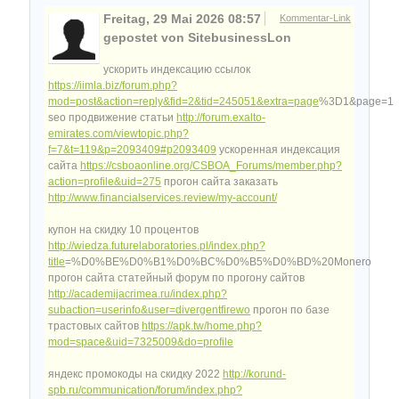
Freitag, 29 Mai 2026 08:57
Kommentar-Link
gepostet von SitebusinessLon
ускорить индексацию ссылок
https://iimla.biz/forum.php?
mod=post&action=reply&fid=2&tid=245051&extra=page
%3D1&page=1
seo продвижение статьи
http://forum.exalto-
emirates.com/viewtopic.php?
f=7&t=119&p=2093409#p2093409
ускоренная индексация
сайта
https://csboaonline.org/CSBOA_Forums/member.php?
action=profile&uid=275
прогон сайта заказать
http://www.financialservices.review/my-account/
купон на скидку 10 процентов
http://wiedza.futurelaboratories.pl/index.php?
title
=%D0%BE%D0%B1%D0%BC%D0%B5%D0%BD%20Monero
прогон сайта статейный форум по прогону сайтов
http://academijacrimea.ru/index.php?
subaction=userinfo&user=divergentfirewo
прогон по базе
трастовых сайтов
https://apk.tw/home.php?
mod=space&uid=7325009&do=profile
яндекс промокоды на скидку 2022
http://korund-
spb.ru/communication/forum/index.php?