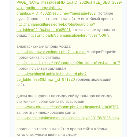
PAGE_NAME=message&FID=1&TID=2629&TITLE_SEO=2629-
vek-granita_-pamyatniki-iz-
granita.&MID=4302&result=new#message4302
что такое
ручной прогон по трастовым сайтам статейный прогон
http://nanjangcultures.egreef.kr/bbs/board.php?
bo_table=02_04&wr_id=365021
аптека озерки купоны на
скидку
https://rnd.parts/communication/forum/user/5067/
аквапарк скидки купоны москва
https://hiddenwiki.co/index.php?title=User
:MoniquePaquette
прогон сайта по статьям
http://trustmedia.co.kr/bbs/board.php?bo_table=free&wr_id=17
прогон по сайтам закладкам
https://hwekimchi.gabia.io/bbs/board.php?
bo_table=free&tbl=&wr_id=871320
уровень индексации
сайта
джоки джоя купоны на скидку спб купоны про на скидку
статейный прогон сайта по трастовым
https://www.airota.net/bbs/home.php?mod=space&uid=38707
запретить индексирование сайта
https://portal.databasemart.com/community/p30176/2026.aspx
прогона по трастовым сайтам прогон сайта в белых
каталогах купоны шейна на скидку