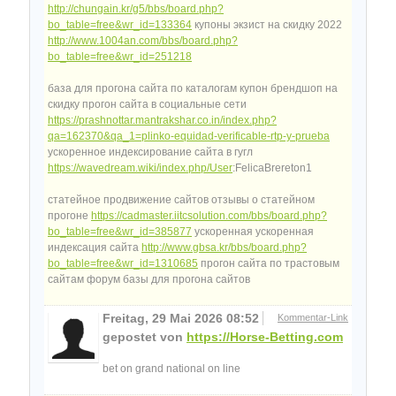
http://chungain.kr/g5/bbs/board.php?
bo_table=free&wr_id=133364
купоны экзист на скидку 2022
http://www.1004an.com/bbs/board.php?
bo_table=free&wr_id=251218
база для прогона сайта по каталогам купон брендшоп на
скидку прогон сайта в социальные сети
https://prashnottar.mantrakshar.co.in/index.php?
qa=162370&qa_1=plinko-equidad-verificable-rtp-y-prueba
ускоренное индексирование сайта в гугл
https://wavedream.wiki/index.php/User
:FelicaBrereton1
статейное продвижение сайтов отзывы о статейном
прогоне
https://cadmaster.iitcsolution.com/bbs/board.php?
bo_table=free&wr_id=385877
ускоренная ускоренная
индексация сайта
http://www.gbsa.kr/bbs/board.php?
bo_table=free&wr_id=1310685
прогон сайта по трастовым
сайтам форум базы для прогона сайтов
Freitag, 29 Mai 2026 08:52
Kommentar-Link
gepostet von
https://Horse-Betting.com
bet on grand national on line​