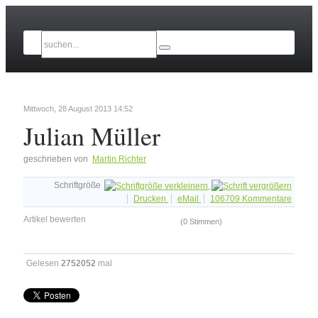
Mittwoch, 28 August 2013 14:52
Julian Müller
geschrieben von
Martin Richter
Schriftgröße
Drucken
eMail
106709
Kommentare
Artikel bewerten
(0 Stimmen)
Gelesen
2752052
mal