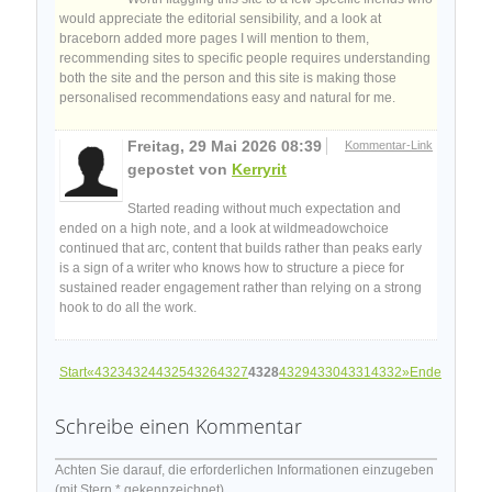
would appreciate the editorial sensibility, and a look at
braceborn added more pages I will mention to them,
recommending sites to specific people requires understanding
both the site and the person and this site is making those
personalised recommendations easy and natural for me.
Freitag, 29 Mai 2026 08:39
Kommentar-Link
gepostet von
Kerryrit
Started reading without much expectation and
ended on a high note, and a look at wildmeadowchoice
continued that arc, content that builds rather than peaks early
is a sign of a writer who knows how to structure a piece for
sustained reader engagement rather than relying on a strong
hook to do all the work.
Start
«
4323
4324
4325
4326
4327
4328
4329
4330
4331
4332
»
Ende
Schreibe einen Kommentar
Achten Sie darauf, die erforderlichen Informationen einzugeben
(mit Stern * gekennzeichnet).