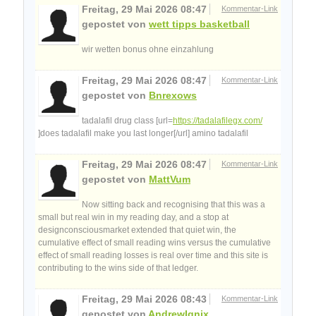
Freitag, 29 Mai 2026 08:47
Kommentar-Link
gepostet von
wett tipps basketball
wir wetten bonus ohne einzahlung
Freitag, 29 Mai 2026 08:47
Kommentar-Link
gepostet von
Bnrexows
tadalafil drug class [url=
https://tadalafilegx.com/
]does tadalafil make you last longer[/url] amino tadalafil
Freitag, 29 Mai 2026 08:47
Kommentar-Link
gepostet von
MattVum
Now sitting back and recognising that this was a
small but real win in my reading day, and a stop at
designconsciousmarket extended that quiet win, the
cumulative effect of small reading wins versus the cumulative
effect of small reading losses is real over time and this site is
contributing to the wins side of that ledger.
Freitag, 29 Mai 2026 08:43
Kommentar-Link
gepostet von
AndrewIgnix