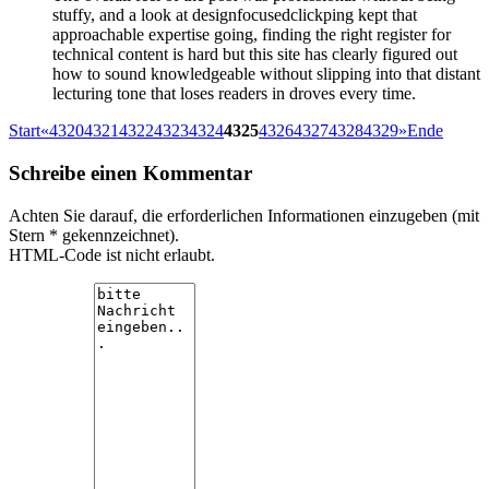
stuffy, and a look at designfocusedclickping kept that
approachable expertise going, finding the right register for
technical content is hard but this site has clearly figured out
how to sound knowledgeable without slipping into that distant
lecturing tone that loses readers in droves every time.
Start
«
4320
4321
4322
4323
4324
4325
4326
4327
4328
4329
»
Ende
Schreibe einen Kommentar
Achten Sie darauf, die erforderlichen Informationen einzugeben (mit
Stern * gekennzeichnet).
HTML-Code ist nicht erlaubt.