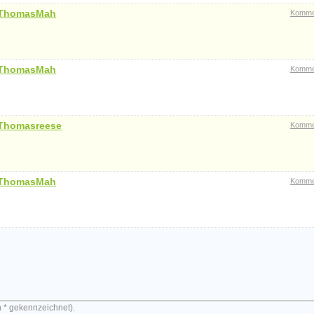
ThomasMah
Komme
ThomasMah
Komme
Thomasreese
Komme
ThomasMah
Komme
n * gekennzeichnet).