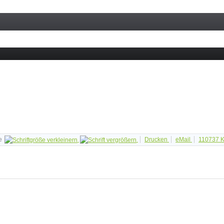
e
Drucken
eMail
110737
K