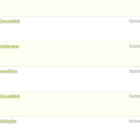
Donaldbit
Komme
erpiwcpw
Komme
ereukfeo
Komme
Donaldbit
Komme
afdlojtm
Komme