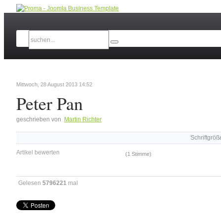
Mittwoch, 28 August 2013 14:52
Peter Pan
geschrieben von
Martin Richter
Schriftgröß
Artikel bewerten
(1 Stimme)
Gelesen
5796221
mal