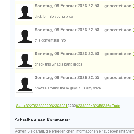
Sonntag, 08 Februar 2026 22:58
gepostet von
click for info young pros
Sonntag, 08 Februar 2026 22:58
gepostet von
this content full info
Sonntag, 08 Februar 2026 22:58
gepostet von
check this what is bank drops
Sonntag, 08 Februar 2026 22:55
gepostet von
browse around these guys fulls any state
Start
«
8227
8228
8229
8230
8231
8232
8233
8234
8235
8236
»
Ende
Schreibe einen Kommentar
Achten Sie darauf, die erforderlichen Informationen einzugeben (mit Ster