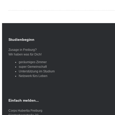
Studienbeginn
Zusage in Freiburg?
Wir haben was für Dich!
geräumiges Zimmer
super Gemeinschaft
Unterstützung im Studium
Netzwerk fürs Leben
Einfach
melden...
Corps Hubertia Freiburg