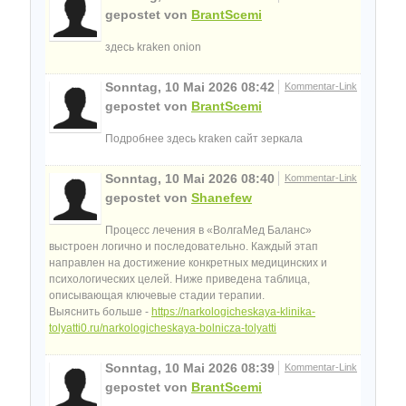
gepostet von
BrantScemi
здесь kraken onion
Sonntag, 10 Mai 2026 08:42
Kommentar-Link
gepostet von
BrantScemi
Подробнее здесь kraken сайт зеркала
Sonntag, 10 Mai 2026 08:40
Kommentar-Link
gepostet von
Shanefew
Процесс лечения в «ВолгаМед Баланс»
выстроен логично и последовательно. Каждый этап
направлен на достижение конкретных медицинских и
психологических целей. Ниже приведена таблица,
описывающая ключевые стадии терапии.
Выяснить больше -
https://narkologicheskaya-klinika-
tolyatti0.ru/narkologicheskaya-bolnicza-tolyatti
Sonntag, 10 Mai 2026 08:39
Kommentar-Link
gepostet von
BrantScemi