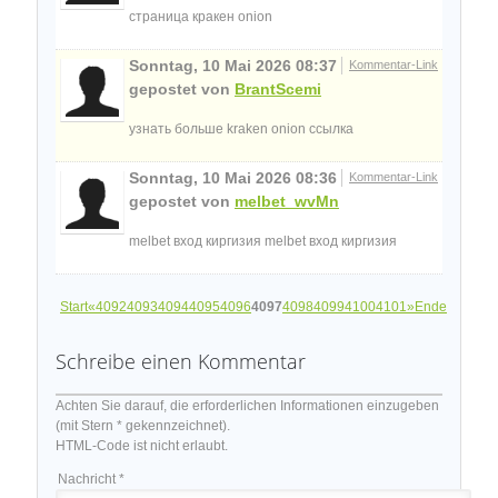
страница кракен onion
Sonntag, 10 Mai 2026 08:37
Kommentar-Link
gepostet von
BrantScemi
узнать больше kraken onion ссылка
Sonntag, 10 Mai 2026 08:36
Kommentar-Link
gepostet von
melbet_wvMn
melbet вход киргизия melbet вход киргизия
Start
«
4092
4093
4094
4095
4096
4097
4098
4099
4100
4101
»
Ende
Schreibe einen Kommentar
Achten Sie darauf, die erforderlichen Informationen einzugeben
(mit Stern * gekennzeichnet).
HTML-Code ist nicht erlaubt.
Nachricht *