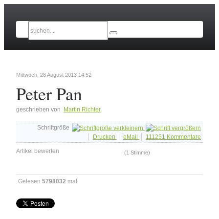
Mittwoch, 28 August 2013 14:52
Peter Pan
geschrieben von
Martin Richter
Schriftgröße
Drucken
eMail
111251
Kommentare
Artikel bewerten
(1 Stimme)
Gelesen
5798032
mal