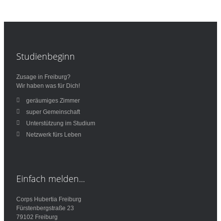
Studienbeginn
Zusage in Freiburg?
Wir haben was für Dich!
geräumiges Zimmer
super Gemeinschaft
Unterstützung im Studium
Netzwerk fürs Leben
Einfach
melden...
Corps Hubertia Freiburg
Fürstenbergstraße 23
79102 Freiburg