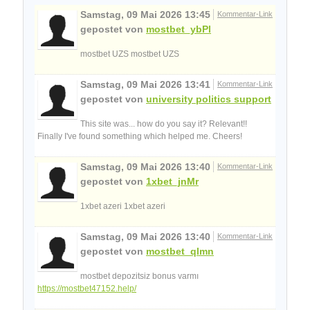
Samstag, 09 Mai 2026 13:45
Kommentar-Link
gepostet von
mostbet_ybPl
mostbet UZS mostbet UZS
Samstag, 09 Mai 2026 13:41
Kommentar-Link
gepostet von
university politics support
This site was... how do you say it? Relevant!!
Finally I've found something which helped me. Cheers!
Samstag, 09 Mai 2026 13:40
Kommentar-Link
gepostet von
1xbet_jnMr
1xbet azeri 1xbet azeri
Samstag, 09 Mai 2026 13:40
Kommentar-Link
gepostet von
mostbet_qlmn
mostbet depozitsiz bonus varmı
https://mostbet47152.help/