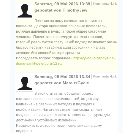
Samstag, 09 Mai 2026 13:39
Kommentar-Link
gepostet von TimothyJew
Лечение на дому начинается с осмотра
пациента. Доктора оценивают основные показатели,
включая давление и пульс, а также общее состояние
человека. После этого формируется план терапии,
который реализуется сразу. Такой подход позволяет очень
быстро перейти к стабилизации состояния и начать
лечение без лишней потери времени.
Исследовать вопрос подробнее -
http://vyvod-iz-zapoya-na-
domu-sankt-peterburg-12.ru/
Samstag, 09 Mai 2026 13:34
Kommentar-Link
gepostet von MarcusGycle
В этой статье мы обсудим процесс
восстановления после зависимостей, акцентируя
внимание на различных методах и подходах к
реабилитации. Читатели узнают, как создать план
выздоровления и использовать полезные ресурсы для
достижения устойчивых изменений.
Расширить кругозор по теме - капельница на дому
недорого