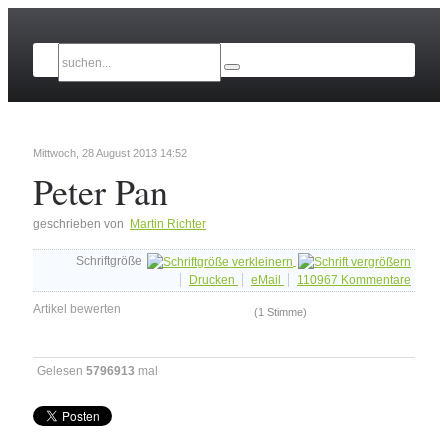
Mittwoch, 28 August 2013 14:52
Peter Pan
geschrieben von
Martin Richter
Schriftgröße
Drucken
eMail
110967
Kommentare
Artikel bewerten
(1 Stimme)
Gelesen
5796913
mal