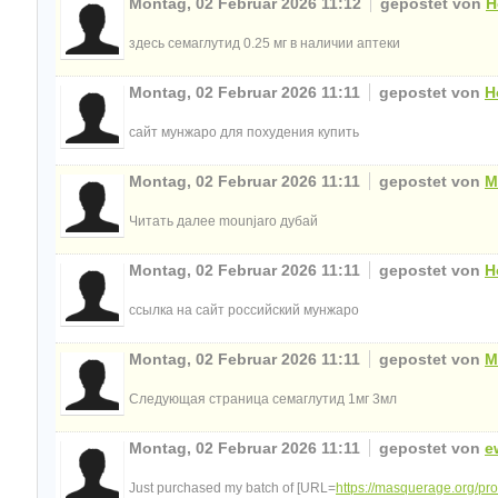
Montag, 02 Februar 2026 11:12
gepostet von
H
здесь семаглутид 0.25 мг в наличии аптеки
Montag, 02 Februar 2026 11:11
gepostet von
H
сайт мунжаро для похудения купить
Montag, 02 Februar 2026 11:11
gepostet von
M
Читать далее mounjaro дубай
Montag, 02 Februar 2026 11:11
gepostet von
H
ссылка на сайт российский мунжаро
Montag, 02 Februar 2026 11:11
gepostet von
M
Следующая страница семаглутид 1мг 3мл
Montag, 02 Februar 2026 11:11
gepostet von
e
Just purchased my batch of [URL=
https://masquerage.org/prod