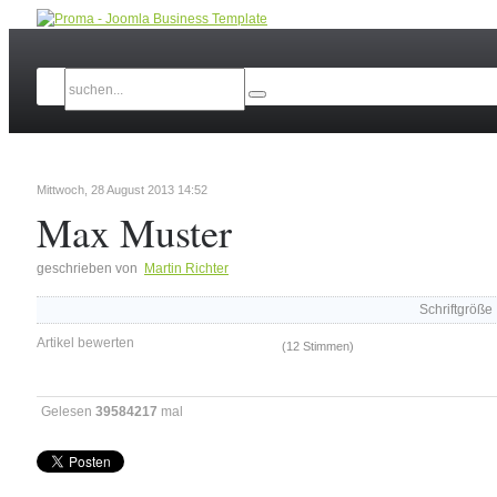
Mittwoch, 28 August 2013 14:52
Max Muster
geschrieben von
Martin Richter
Schriftgröße
Artikel bewerten
(12 Stimmen)
Gelesen
39584217
mal