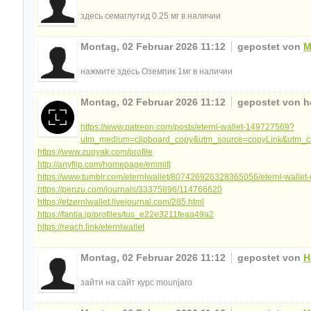
здесь семаглутид 0.25 мг в наличии
Montag, 02 Februar 2026 11:12
gepostet von
M
нажмите здесь Оземпик 1мг в наличии
Montag, 02 Februar 2026 11:12
gepostet von h
https://www.patreon.com/posts/eternl-wallet-149727569?
utm_medium=clipboard_copy&utm_source=copyLink&utm_cam
https://www.zupyak.com/profile
http://anyflip.com/homepage/emmifj
https://www.tumblr.com/eternlwallet/807426926328365056/eternl-walle
https://penzu.com/journals/33375896/114766620
https://etzernlwallet.livejournal.com/285.html
https://fantia.jp/profiles/tus_e22e3211feaa49a2
https://reach.link/eternlwallet
Montag, 02 Februar 2026 11:12
gepostet von
H
зайти на сайт курс mounjaro