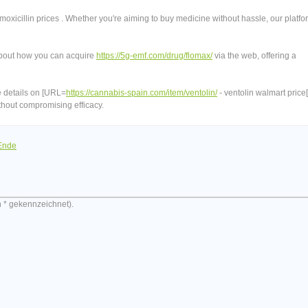
amoxicillin prices . Whether you're aiming to buy medicine without hassle, our platfo
bout how you can acquire
https://5g-emf.com/drug/flomax/
via the web, offering a
e details on [URL=
https://cannabis-spain.com/item/ventolin/
- ventolin walmart price
thout compromising efficacy.
Ende
n * gekennzeichnet).