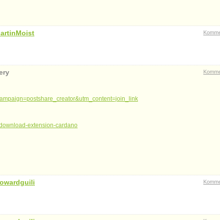
artinMoist
Komme
ery
Komme
paign=postshare_creator&utm_content=join_link
t-download-extension-cardano
owardguili
Komme