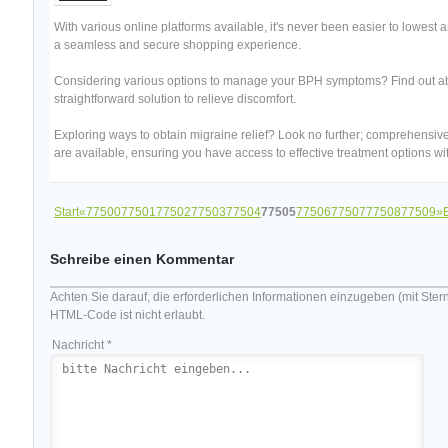
With various online platforms available, it's never been easier to lowest 
a seamless and secure shopping experience.
Considering various options to manage your BPH symptoms? Find out a
straightforward solution to relieve discomfort.
Exploring ways to obtain migraine relief? Look no further; comprehensiv
are available, ensuring you have access to effective treatment options wi
Start
«
77500
77501
77502
77503
77504
77505
77506
77507
77508
77509
»
Schreibe einen Kommentar
Achten Sie darauf, die erforderlichen Informationen einzugeben (mit Ster
HTML-Code ist nicht erlaubt.
Nachricht *