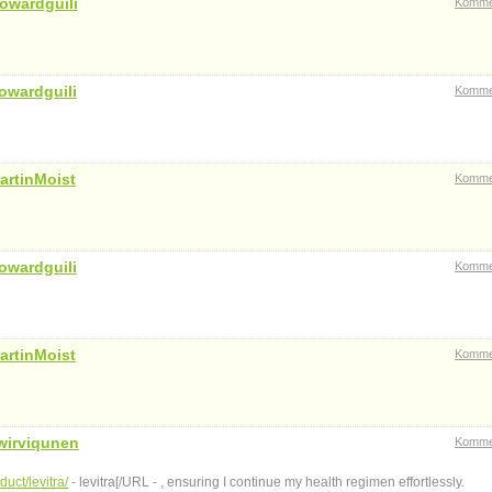
owardguili
Komme
owardguili
Komme
artinMoist
Komme
owardguili
Komme
artinMoist
Komme
wirviqunen
Komme
uct/levitra/
- levitra[/URL - , ensuring I continue my health regimen effortlessly.