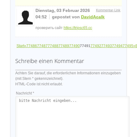
Dienstag, 03 Februar 2026
Kommentar-Link
04:52
gepostet von
DavidAcalk
проверить сайт
https://tripsc65.cc
Start
«
77486
77487
77488
77489
77490
77491
77492
77493
77494
77495
»
Schreibe einen Kommentar
Achten Sie darauf, die erforderlichen Informationen einzugeben
(mit Stern * gekennzeichnet).
HTML-Code ist nicht erlaubt.
Nachricht *