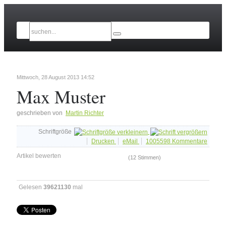
Mittwoch, 28 August 2013 14:52
Max Muster
geschrieben von
Martin Richter
Schriftgröße
Drucken
eMail
1005598
Kommentare
Artikel bewerten
(12 Stimmen)
Gelesen
39621130
mal