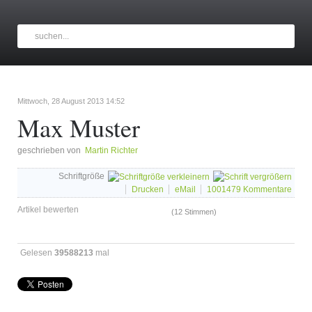
Mittwoch, 28 August 2013 14:52
Max Muster
geschrieben von
Martin Richter
Schriftgröße
Drucken
eMail
1001479
Kommentare
Artikel bewerten
(12 Stimmen)
Gelesen
39588213
mal