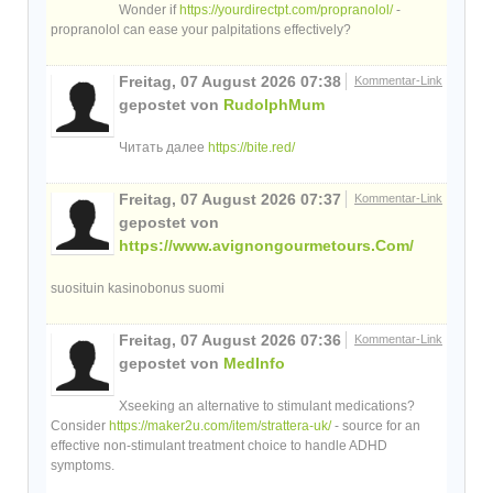
Wonder if
https://yourdirectpt.com/propranolol/
-
propranolol can ease your palpitations effectively?
Freitag, 07 August 2026 07:38
Kommentar-Link
gepostet von
RudolphMum
Читать далее
https://bite.red/
Freitag, 07 August 2026 07:37
Kommentar-Link
gepostet von
https://www.avignongourmetours.Com/
suosituin kasinobonus suomi
Freitag, 07 August 2026 07:36
Kommentar-Link
gepostet von
MedInfo
Xseeking an alternative to stimulant medications?
Consider
https://maker2u.com/item/strattera-uk/
- source for an
effective non-stimulant treatment choice to handle ADHD
symptoms.