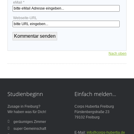
eMail *
Webseite-URL
Nach oben
Studienbeginn
Einfach
melden...
Zusage in Freiburg?
Corps Hubertia Freiburg
Wir haben was für Dich!
Fürstenbergstraße 23
79102 Freiburg
geräumiges Zimmer
super Gemeinschaft
E-Mail:
info@corps-hubertia.de