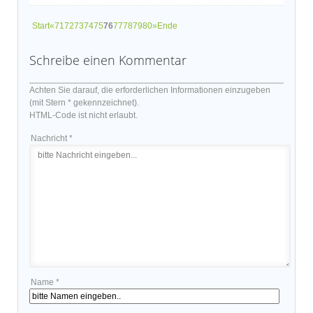
Start
«
71
72
73
74
75
76
77
78
79
80
»
Ende
Schreibe einen Kommentar
Achten Sie darauf, die erforderlichen Informationen einzugeben
(mit Stern * gekennzeichnet).
HTML-Code ist nicht erlaubt.
Nachricht *
Name *