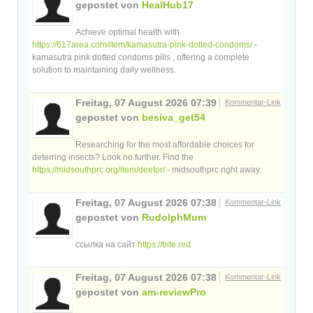
gepostet von
HealHub17
Achieve optimal health with
https://617area.com/item/kamasutra-pink-dotted-condoms/
-
kamasutra pink dotted condoms pills , offering a complete
solution to maintaining daily wellness.
Freitag, 07 August 2026 07:39
Kommentar-Link
gepostet von
besiva_get54
Researching for the most affordable choices for
deterring insects? Look no further. Find the
https://midsouthprc.org/item/deetor/
- midsouthprc right away.
Freitag, 07 August 2026 07:38
Kommentar-Link
gepostet von
RudolphMum
ссылка на сайт
https://bite.red
Freitag, 07 August 2026 07:38
Kommentar-Link
gepostet von
am-reviewPro