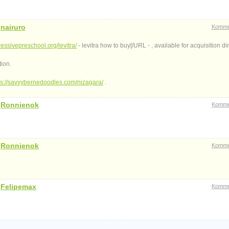
n
nairuro
Komme
ressivepreschool.org/levitra/
- levitra how to buy[/URL - , available for acquisition dir
tion.
ps://savvybernedoodles.com/nizagara/
.
n
Ronnienok
Komme
n
Ronnienok
Komme
n
Felipemax
Komme