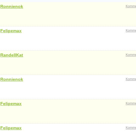
n
Ronnienok
Komme
n
Felipemax
Komme
n
RandellKat
Komme
n
Ronnienok
Komme
n
Felipemax
Komme
n
Felipemax
Komme