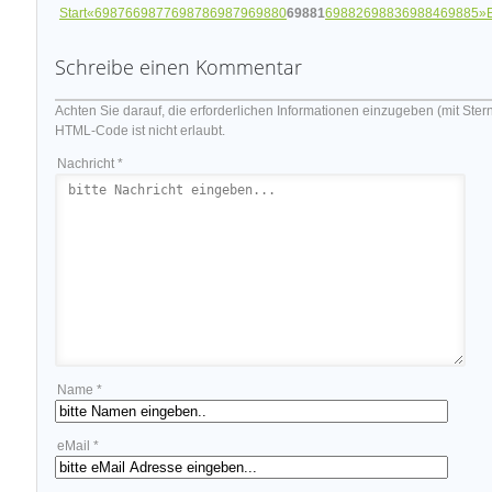
Start
«
69876
69877
69878
69879
69880
69881
69882
69883
69884
69885
»
Schreibe einen Kommentar
Achten Sie darauf, die erforderlichen Informationen einzugeben (mit Ster
HTML-Code ist nicht erlaubt.
Nachricht *
Name *
eMail *