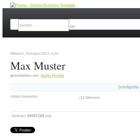
Mittwoch, 28 August 2013 14:52
Max Muster
geschrieben von
Martin Richter
Schriftgröße
Artikel bewerten
(12 Stimmen)
Gelesen
39597185
mal