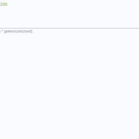
Ende
n * gekennzeichnet).