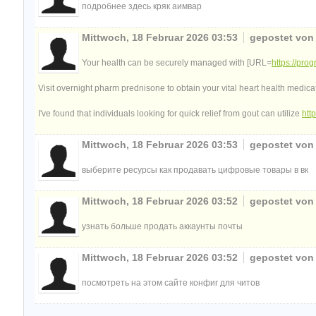
подробнее здесь кряк аимвар
Mittwoch, 18 Februar 2026 03:53
gepostet vo
Your health can be securely managed with [URL=
https://prog
Visit overnight pharm prednisone to obtain your vital heart health medica
I've found that individuals looking for quick relief from gout can utilize
htt
Mittwoch, 18 Februar 2026 03:53
gepostet vo
выберите ресурсы как продавать цифровые товары в вк
Mittwoch, 18 Februar 2026 03:52
gepostet vo
узнать больше продать аккаунты почты
Mittwoch, 18 Februar 2026 03:52
gepostet vo
посмотреть на этом сайте конфиг для читов