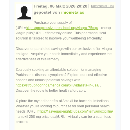
Freitag, 06 März 2026 20:28
Kommentar-Link
gepostet von
iniometalao
Purchase your supply of
[URL=
https://progressivepreschool.org/viagra-75mg/
- cheap
viagra pills[/URL - effortlessly online. This pharmaceutical
solution is tailored to improve your wellbeing efficiently.
Discover unparalleled savings with our exclusive offer: viagra
en ligne . Acquire your batch immediately and experience the
effectiveness of this remedy.
Zealously seeking an affordable solution for managing
Parkinson’s disease symptoms? Explore our cost-effective
options and unlock potential savings with
https://stroupflooringamerica.com/pill/vidalista-in-usa/
.
Discover the route to better health affordably.
X-plore the myriad benefits of Amoxil for bacterial infections.
Whether you're looking to purchase for your personal health
needs, [URL=
https://lasvegas-nightclubs.com/item/amoxicillin/
- amoxil 250 mg price usa[/URL - virtually can be a seamless
process.