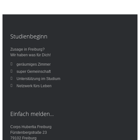
Studienbeginn
Zusage in Freiburg?
Wir haben was für Dich!
geräumiges Zimmer
super Gemeinschaft
Unterstützung im Studium
Netzwerk fürs Leben
Einfach
melden...
Corps Hubertia Freiburg
Fürstenbergstraße 23
79102 Freiburg