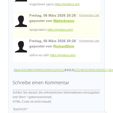
подробнее здесь
https://goldera.win
Freitag, 06 März 2026 20:26
Kommentar-Link
gepostet von
Walterbramy
продолжить
https://goldera.win/
Freitag, 06 März 2026 20:26
Kommentar-Link
gepostet von
RichardDem
зайти на сайт
https://goldera.win/
Start
«
63108
63109
63110
63111
63112
63113
63114
63115
63116
63117
»
E
Schreibe einen Kommentar
Achten Sie darauf, die erforderlichen Informationen einzugeben
(mit Stern * gekennzeichnet).
HTML-Code ist nicht erlaubt.
Nachricht *