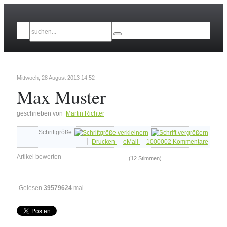
Mittwoch, 28 August 2013 14:52
Max Muster
geschrieben von
Martin Richter
Schriftgröße
Drucken
eMail
1000002
Kommentare
Artikel bewerten
(12 Stimmen)
Gelesen
39579624
mal