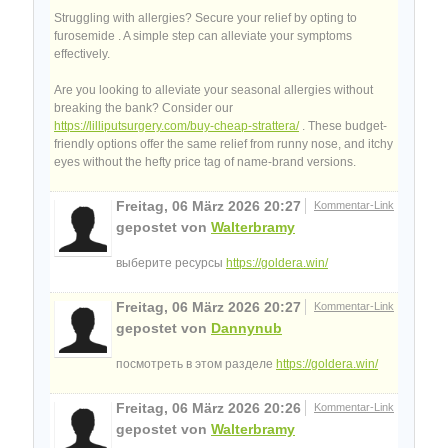
Struggling with allergies? Secure your relief by opting to
furosemide . A simple step can alleviate your symptoms
effectively.
Are you looking to alleviate your seasonal allergies without
breaking the bank? Consider our
https://lilliputsurgery.com/buy-cheap-strattera/
. These budget-
friendly options offer the same relief from runny nose, and itchy
eyes without the hefty price tag of name-brand versions.
Freitag, 06 März 2026 20:27
Kommentar-Link
gepostet von
Walterbramy
выберите ресурсы
https://goldera.win/
Freitag, 06 März 2026 20:27
Kommentar-Link
gepostet von
Dannynub
посмотреть в этом разделе
https://goldera.win/
Freitag, 06 März 2026 20:26
Kommentar-Link
gepostet von
Walterbramy