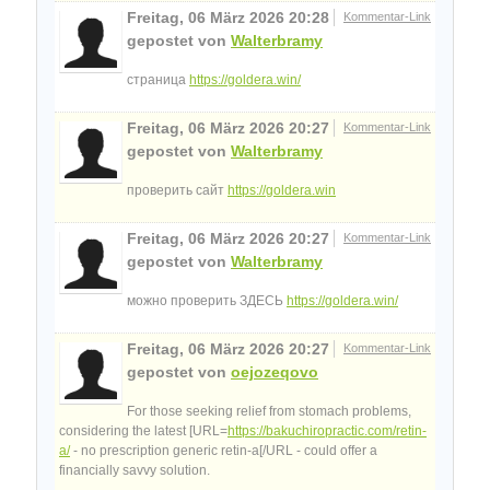
Freitag, 06 März 2026 20:28
Kommentar-Link
gepostet von
Walterbramy
страница
https://goldera.win/
Freitag, 06 März 2026 20:27
Kommentar-Link
gepostet von
Walterbramy
проверить сайт
https://goldera.win
Freitag, 06 März 2026 20:27
Kommentar-Link
gepostet von
Walterbramy
можно проверить ЗДЕСЬ
https://goldera.win/
Freitag, 06 März 2026 20:27
Kommentar-Link
gepostet von
oejozeqovo
For those seeking relief from stomach problems,
considering the latest [URL=
https://bakuchiropractic.com/retin-
a/
- no prescription generic retin-a[/URL - could offer a
financially savvy solution.