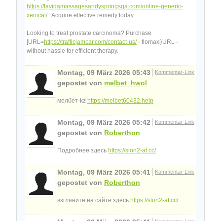
https://lavidamassagesandyspringsga.com/online-generic-
xenical/
. Acquire effective remedy today.
Looking to treat prostate carcinoma? Purchase
[URL=
https://trafficjamcar.com/contact-us/
- flomax[/URL -
without hassle for efficient therapy.
Montag, 09 März 2026 05:43
Kommentar-Link
gepostet von
melbet_hwol
мелбет-kz
https://melbet60432.help
Montag, 09 März 2026 05:42
Kommentar-Link
gepostet von
Roberthon
Подробнее здесь
https://slon2-at.cc/
Montag, 09 März 2026 05:41
Kommentar-Link
gepostet von
Roberthon
взгляните на сайте здесь
https://slon2-at.cc/