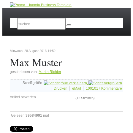
Mittwoch, 28 August 2013 14:52
Max Muster
geschrieben von
Martin Richter
Schriftgröße
Drucken
eMail
1001017
Kommentare
Artikel bewerten
(12 Stimmen)
Gelesen
39584991
mal