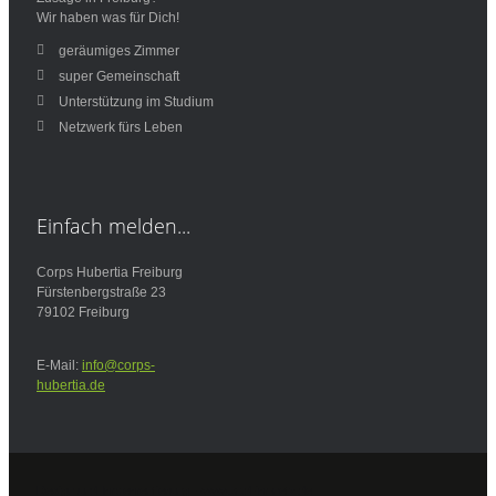
Wir haben was für Dich!
geräumiges Zimmer
super Gemeinschaft
Unterstützung im Studium
Netzwerk fürs Leben
Einfach
melden...
Corps Hubertia Freiburg
Fürstenbergstraße 23
79102 Freiburg
E-Mail:
info@corps-
hubertia.de
Design und Implementierung -
www.bald-im-netz.de