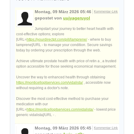
Montag, 09 März 2026 05:46
Kommentar-Link
gepostet von
uujyageruyol
Jumpstart your journey to better heart health with
cost-effective options; explore
[URL=
https://yourdirectpt.com/pill/lamprene/
- where to buy
lamprene[/URL - to manage your condition. Secure savings
today by ordering your prescription through the web.
Achieve ultimate prostate health with price of retin a , a trusted
option accessible for those seeking economical management.
Uncover the way to enhanced health through obtaining
https://monticelloptservices.com/vidalista/
, accessible now
without requiring a doctor's note.
Discover the most cost-effective method to purchase your
medication with our
[URL=
https://monticelloptservices.com/vidalista/
- lowest price
generic vidalista[/URL - .
Montag, 09 März 2026 05:45
Kommentar-Link