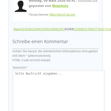
Montag, 09 März 2026 05:41
Kommentar-Link
gepostet von
BrianIntiz
Продолжение
https://slon2-at.com
Start
«
62263
62264
62265
62266
62267
62268
62269
62270
62271
62272
»
Schreibe einen Kommentar
Achten Sie darauf, die erforderlichen Informationen einzugeben
(mit Stern * gekennzeichnet).
HTML-Code ist nicht erlaubt.
Nachricht *