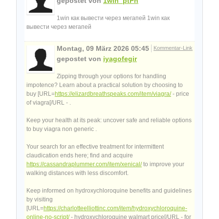
gepostet von
1win_ptPn
1win как вывести через мегапей 1win как
вывести через мегапей
Montag, 09 März 2026 05:45
Kommentar-Link
gepostet von
iyagofegir
Zipping through your options for handling
impotence? Learn about a practical solution by choosing to
buy [URL=
https://elizardbreathspeaks.com/item/viagra/
- price
of viagra[/URL - .
Keep your health at its peak: uncover safe and reliable options
to buy viagra non generic .
Your search for an effective treatment for intermittent
claudication ends here; find and acquire
https://cassandraplummer.com/item/xenical/
to improve your
walking distances with less discomfort.
Keep informed on hydroxychloroquine benefits and guidelines
by visiting
[URL=
https://charlotteelliottinc.com/item/hydroxychloroquine-
online-no-script/
- hydroxychloroquine walmart price[/URL - for