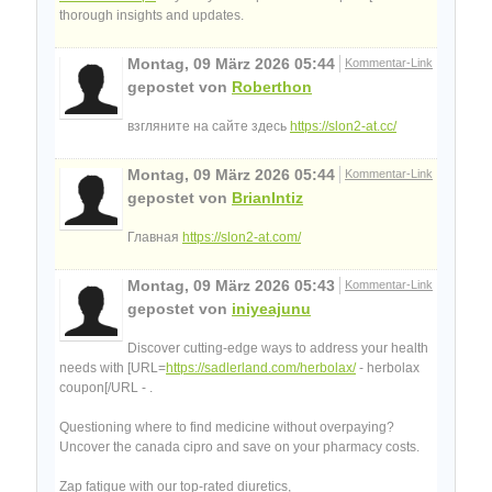
thorough insights and updates.
Montag, 09 März 2026 05:44
Kommentar-Link
gepostet von
Roberthon
взгляните на сайте здесь
https://slon2-at.cc/
Montag, 09 März 2026 05:44
Kommentar-Link
gepostet von
BrianIntiz
Главная
https://slon2-at.com/
Montag, 09 März 2026 05:43
Kommentar-Link
gepostet von
iniyeajunu
Discover cutting-edge ways to address your health
needs with [URL=
https://sadlerland.com/herbolax/
- herbolax
coupon[/URL - .
Questioning where to find medicine without overpaying?
Uncover the canada cipro and save on your pharmacy costs.
Zap fatigue with our top-rated diuretics,