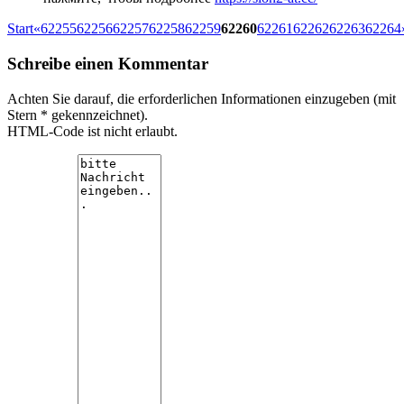
Start
«
62255
62256
62257
62258
62259
62260
62261
62262
62263
62264
Schreibe einen Kommentar
Achten Sie darauf, die erforderlichen Informationen einzugeben (mit
Stern * gekennzeichnet).
HTML-Code ist nicht erlaubt.