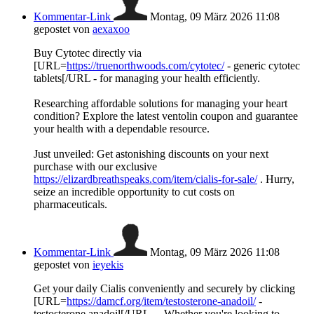
Kommentar-Link
Montag, 09 März 2026 11:08
gepostet von
aexaxoo
Buy Cytotec directly via
[URL=
https://truenorthwoods.com/cytotec/
- generic cytotec
tablets[/URL - for managing your health efficiently.
Researching affordable solutions for managing your heart
condition? Explore the latest ventolin coupon and guarantee
your health with a dependable resource.
Just unveiled: Get astonishing discounts on your next
purchase with our exclusive
https://elizardbreathspeaks.com/item/cialis-for-sale/
. Hurry,
seize an incredible opportunity to cut costs on
pharmaceuticals.
Kommentar-Link
Montag, 09 März 2026 11:08
gepostet von
ieyekis
Get your daily Cialis conveniently and securely by clicking
[URL=
https://damcf.org/item/testosterone-anadoil/
-
testosterone anadoil[/URL - . Whether you're looking to