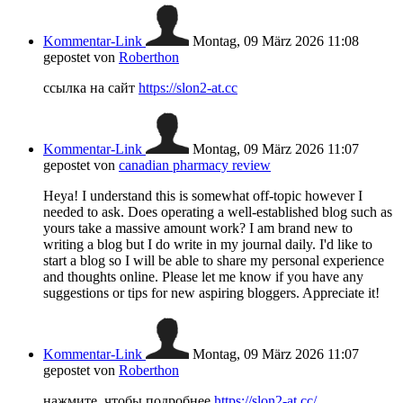
Kommentar-Link
Montag, 09 März 2026 11:08
gepostet von
Roberthon
ссылка на сайт
https://slon2-at.cc
Kommentar-Link
Montag, 09 März 2026 11:07
gepostet von
canadian pharmacy review
Heya! I understand this is somewhat off-topic however I
needed to ask. Does operating a well-established blog such as
yours take a massive amount work? I am brand new to
writing a blog but I do write in my journal daily. I'd like to
start a blog so I will be able to share my personal experience
and thoughts online. Please let me know if you have any
suggestions or tips for new aspiring bloggers. Appreciate it!
Kommentar-Link
Montag, 09 März 2026 11:07
gepostet von
Roberthon
нажмите, чтобы подробнее
https://slon2-at.cc/