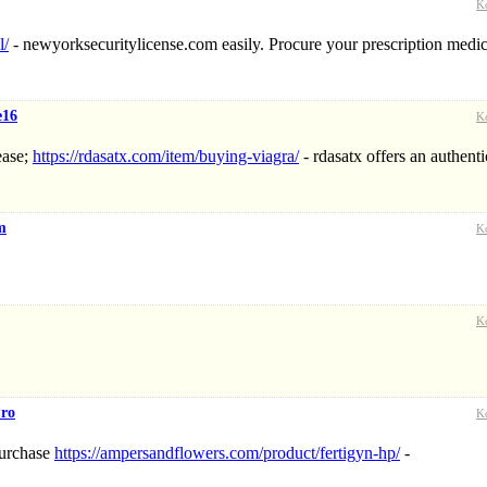
K
l/
- newyorksecuritylicense.com easily. Procure your prescription medic
e16
K
ease;
https://rdasatx.com/item/buying-viagra/
- rdasatx offers an authenti
m
K
K
ro
K
purchase
https://ampersandflowers.com/product/fertigyn-hp/
-