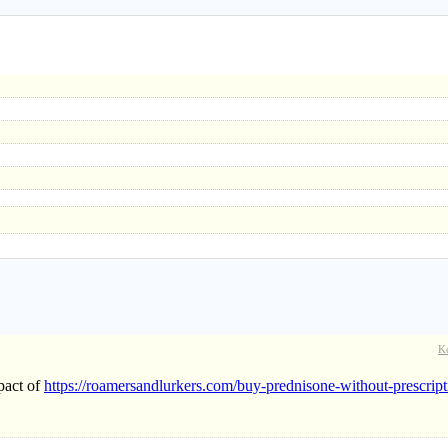
K
pact of
https://roamersandlurkers.com/buy-prednisone-without-prescript