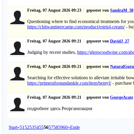
Freitag, 07 August 2026 09:23
gepostet von
SandraM_38
Questioning where to find economical treatments for your
https://chitwantigercamp.com/product/estriol-cream/
- bu
Freitag, 07 August 2026 09:21
gepostet von
DavidJ_27
Judging by recent studies,
https://glenwoodwine.com/abo
Freitag, 07 August 2026 09:21
gepostet von
NaturalGuru
Searching for effective solutions to alleviate irritabl
https://primerafootandankle.com/item/bentyl/
- purchase 
Freitag, 07 August 2026 09:21
gepostet von
GeorgeAcate
подробнее здесь Реорганизация
Start
«
51
52
53
54
55
56
57
58
59
60
»
Ende