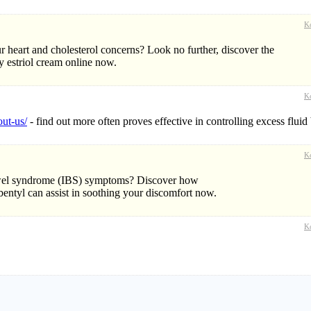
K
 heart and cholesterol concerns? Look no further, discover the
y estriol cream online now.
K
ut-us/
- find out more often proves effective in controlling excess fluid
K
e bowel syndrome (IBS) symptoms? Discover how
bentyl can assist in soothing your discomfort now.
K