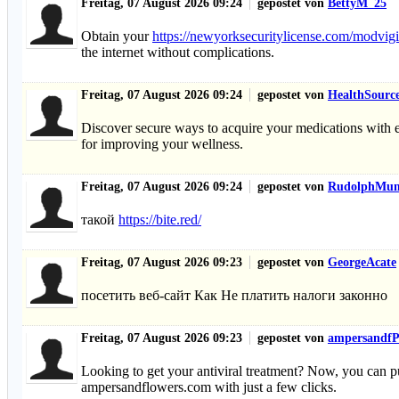
Freitag, 07 August 2026 09:24
gepostet von
BettyM_25
Obtain your
https://newyorksecuritylicense.com/modvigi
the internet without complications.
Freitag, 07 August 2026 09:24
gepostet von
HealthSourc
Discover secure ways to acquire your medications with 
for improving your wellness.
Freitag, 07 August 2026 09:24
gepostet von
RudolphMu
такой
https://bite.red/
Freitag, 07 August 2026 09:23
gepostet von
GeorgeAcate
посетить веб-сайт Как Не платить налоги законно
Freitag, 07 August 2026 09:23
gepostet von
ampersandfP
Looking to get your antiviral treatment? Now, you can 
ampersandflowers.com with just a few clicks.