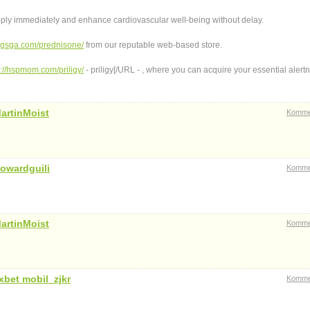
ply immediately and enhance cardiovascular well-being without delay.
ngsga.com/prednisone/
from our reputable web-based store.
s://hspmom.com/priligy/
- priligy[/URL - , where you can acquire your essential alert
artinMoist
Komme
owardguili
Komme
artinMoist
Komme
xbet mobil_zjkr
Komme