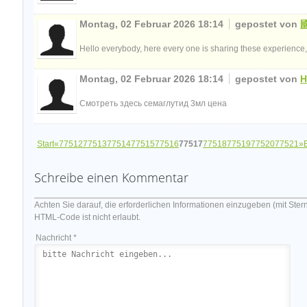
Montag, 02 Februar 2026 18:14
gepostet von
國
Hello everybody, here every one is sharing these experience, so 
Montag, 02 Februar 2026 18:14
gepostet von
H
Смотреть здесь семаглутид 3мл цена
Start
«
77512
77513
77514
77515
77516
77517
77518
77519
77520
77521
»
Schreibe einen Kommentar
Achten Sie darauf, die erforderlichen Informationen einzugeben (mit Ster
HTML-Code ist nicht erlaubt.
Nachricht *