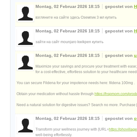
Montag, 02 Februar 2026 18:15
gepostet von
H
взгляните на сайте здесь Оземпик 3 мл купить
Montag, 02 Februar 2026 18:15
gepostet von
H
зайти на сайт mounjaro kwikpen купить
Montag, 02 Februar 2026 18:15
gepostet von
u
Maximize your savings and procure your treatment with ease
for a cost-effective, effortless solution to your healthcare need
You can secure Fildena for your impotence needs here: fildena 100mg .
Obtain your medication without hassle through
https://hspmom.com/produ
Need a natural solution for digestive issues? Search no more. Purchase
Montag, 02 Februar 2026 18:15
gepostet von
o
Transform your wellness journey with [URL=
https://phovillag
well-being effortlessly.