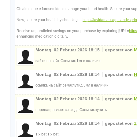
Obtain o que e furosemide to manage your heart health. Secure your sup
Now, secure your health by choosing to
https://lavidamassagesandyspri
Receive unparalleled savings on your purchase by exploring [URL=
http
enhancing medication digitally.
Montag, 02 Februar 2026 18:15
gepostet von
M
зайти на сайт Оземпик 1мг в наличии
Montag, 02 Februar 2026 18:14
gepostet von
H
ссылка на сайт семаглутид 3мл в наличии
Montag, 02 Februar 2026 18:14
gepostet von
M
перенаправляется сюда Оземпик купить
Montag, 02 Februar 2026 18:14
gepostet von
1
1 x bet 1 x bet .