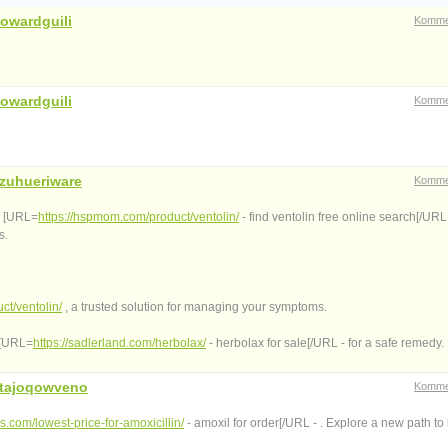
owardguili
Komme
owardguili
Komme
zuhueriware
Komme
; [URL=
https://hspmom.com/product/ventolin/
- find ventolin free online search[/URL
s.
ct/ventolin/
, a trusted solution for managing your symptoms.
 [URL=
https://sadlerland.com/herbolax/
- herbolax for sale[/URL - for a safe remedy.
tajoqowveno
Komme
es.com/lowest-price-for-amoxicillin/
- amoxil for order[/URL - . Explore a new path to 