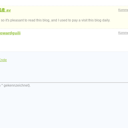
產 av
Komme
it's pleasant to read this blog, and I used to pay a visit this blog daily.
owardguili
Komme
Ende
n * gekennzeichnet).