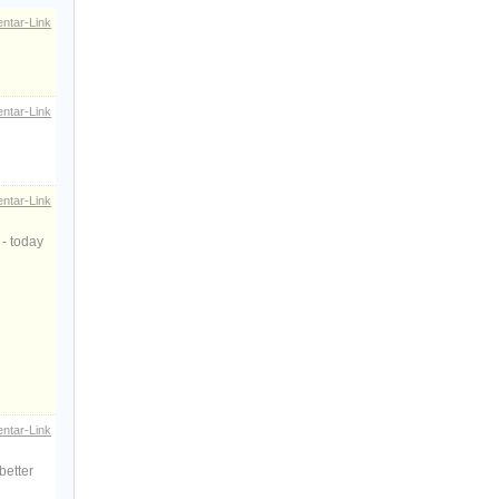
ntar-Link
ntar-Link
ntar-Link
 - today
ntar-Link
better