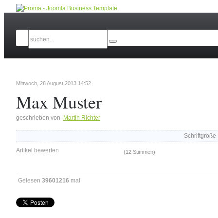
Mittwoch, 28 August 2013 14:52
Max Muster
geschrieben von
Martin Richter
Schriftgröße
Artikel bewerten
(12 Stimmen)
Gelesen
39601216
mal