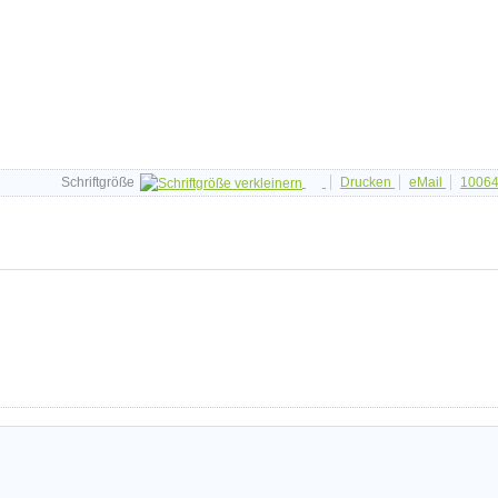
Schriftgröße
Drucken
eMail
1006