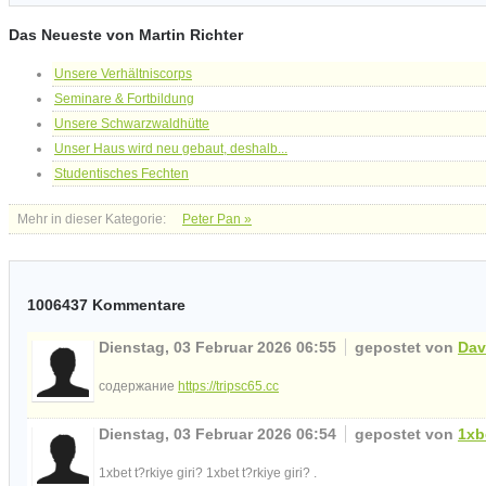
Das Neueste von Martin Richter
Unsere Verhältniscorps
Seminare & Fortbildung
Unsere Schwarzwaldhütte
Unser Haus wird neu gebaut, deshalb...
Studentisches Fechten
Mehr in dieser Kategorie:
Peter Pan »
1006437
Kommentare
Dienstag, 03 Februar 2026 06:55
gepostet von
Dav
содержание
https://tripsc65.cc
Dienstag, 03 Februar 2026 06:54
gepostet von
1xb
1xbet t?rkiye giri? 1xbet t?rkiye giri? .