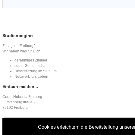
Studienbeginn
Zusage in Freiburg?
Wir haben was für Dich!
geräumiges Zimmer
super Gemeinschaft
Unterstützung im Studium
Netzwerk fürs Leben
Einfach
melden...
Corps Hubertia Freiburg
Fürstenbergstraße 23
79102 Freiburg
E-Mail:
info@corps-hubertia.de
Cookies erleichtern die Bereitstellung unser
Design und Implementierung -
www.bald-im-netz.de