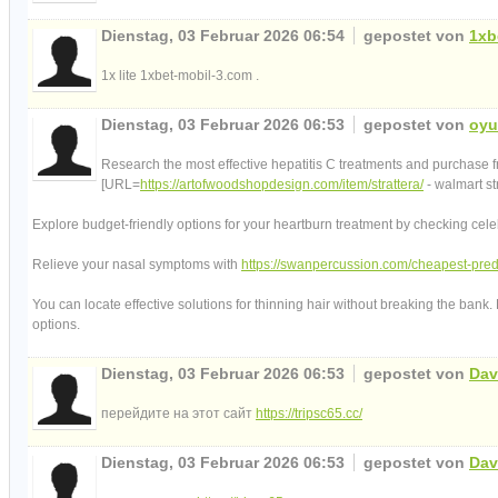
Dienstag, 03 Februar 2026 06:54
gepostet von
1xb
1x lite 1xbet-mobil-3.com .
Dienstag, 03 Februar 2026 06:53
gepostet von
oyu
Research the most effective hepatitis C treatments and purchase 
[URL=
https://artofwoodshopdesign.com/item/strattera/
- walmart st
Explore budget-friendly options for your heartburn treatment by checking cel
Relieve your nasal symptoms with
https://swanpercussion.com/cheapest-pre
You can locate effective solutions for thinning hair without breaking the bank
options.
Dienstag, 03 Februar 2026 06:53
gepostet von
Dav
перейдите на этот сайт
https://tripsc65.cc/
Dienstag, 03 Februar 2026 06:53
gepostet von
Dav