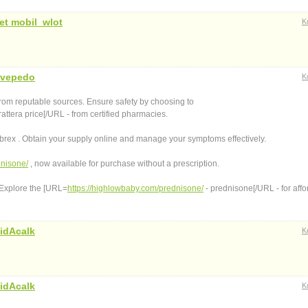
et mobil_wlot
K
vepedo
K
from reputable sources. Ensure safety by choosing to
rattera price[/URL - from certified pharmacies.
ebrex . Obtain your supply online and manage your symptoms effectively.
dnisone/
, now available for purchase without a prescription.
. Explore the [URL=
https://highlowbaby.com/prednisone/
- prednisone[/URL - for aff
idAcalk
K
idAcalk
K