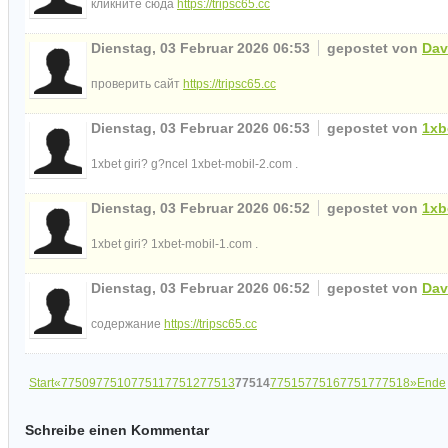
кликните сюда
https://tripsc65.cc
Dienstag, 03 Februar 2026 06:53
gepostet von
Dav
проверить сайт
https://tripsc65.cc
Dienstag, 03 Februar 2026 06:53
gepostet von
1xb
1xbet giri? g?ncel 1xbet-mobil-2.com .
Dienstag, 03 Februar 2026 06:52
gepostet von
1xb
1xbet giri? 1xbet-mobil-1.com .
Dienstag, 03 Februar 2026 06:52
gepostet von
Dav
содержание
https://tripsc65.cc
Start
«
77509
77510
77511
77512
77513
77514
77515
77516
77517
77518
»
Ende
Schreibe einen Kommentar