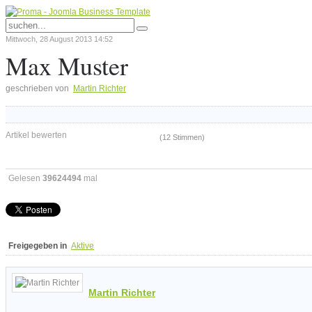
Mittwoch, 28 August 2013 14:52
Max Muster
geschrieben von
Martin Richter
Artikel bewerten
(12 Stimmen)
Gelesen
39624494
mal
Freigegeben in
Aktive
Martin Richter