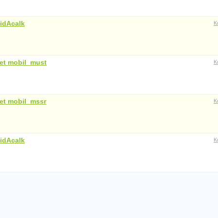
idAcalk
K
et mobil_must
K
et mobil_mssr
K
idAcalk
K