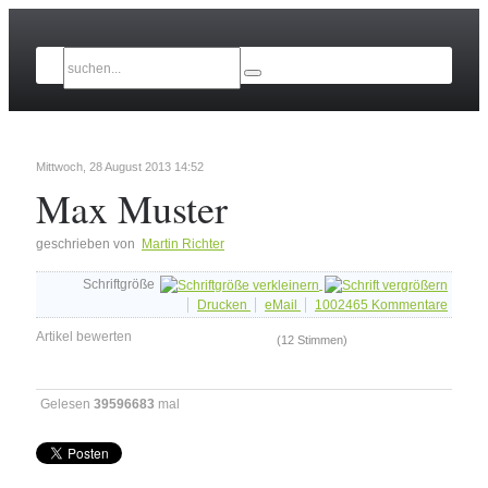
Mittwoch, 28 August 2013 14:52
Max Muster
geschrieben von
Martin Richter
Schriftgröße
Drucken
eMail
1002465
Kommentare
Artikel bewerten
(12 Stimmen)
Gelesen
39596683
mal