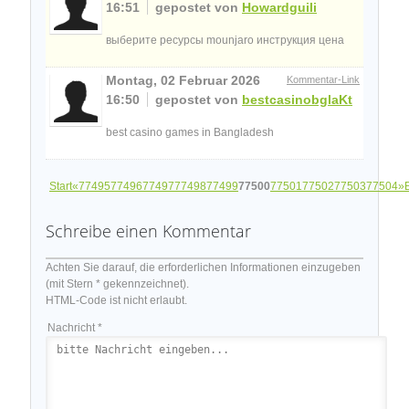
16:51
gepostet von
Howardguili
выберите ресурсы mounjaro инструкция цена
Montag, 02 Februar 2026
Kommentar-Link
16:50
gepostet von
bestcasinobglaKt
best casino games in Bangladesh
Start
«
77495
77496
77497
77498
77499
77500
77501
77502
77503
77504
»
Schreibe einen Kommentar
Achten Sie darauf, die erforderlichen Informationen einzugeben
(mit Stern * gekennzeichnet).
HTML-Code ist nicht erlaubt.
Nachricht *