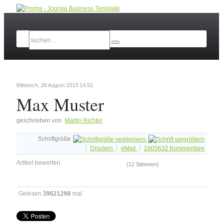
Mittwoch, 28 August 2013 14:52
Max Muster
geschrieben von
Martin Richter
Schriftgröße
Drucken
eMail
1005632
Kommentare
Artikel bewerten
(12 Stimmen)
Gelesen
39621298
mal