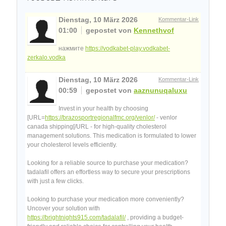
Dienstag, 10 März 2026
Kommentar-Link
01:00
gepostet von
Kennethvof
нажмите
https://vodkabet-play.vodkabet-
zerkalo.vodka
Dienstag, 10 März 2026
Kommentar-Link
00:59
gepostet von
aaznunuqaluxu
Invest in your health by choosing
[URL=
https://brazosportregionalfmc.org/venlor/
- venlor
canada shipping[/URL - for high-quality cholesterol
management solutions. This medication is formulated to lower
your cholesterol levels efficiently.
Looking for a reliable source to purchase your medication?
tadalafil offers an effortless way to secure your prescriptions
with just a few clicks.
Looking to purchase your medication more conveniently?
Uncover your solution with
https://brightnights915.com/tadalafil/
, providing a budget-