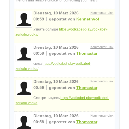
friendly and reliable choice for controlling your health.
Dienstag, 10 März 2026
Kommentar-Link
00:59
gepostet von
Kennethvof
Узнать больше
https://vodkabet-play.vodkabet-
zerkalo.vodka/
Dienstag, 10 März 2026
Kommentar-Link
00:59
gepostet von
Thomastar
сюда
https://vodkabet-play.vodkabet-
zerkalo.vodka/
Dienstag, 10 März 2026
Kommentar-Link
00:59
gepostet von
Thomastar
Смотреть здесь
https://vodkabet-play.vodkabet-
zerkalo.vodka
Dienstag, 10 März 2026
Kommentar-Link
00:58
gepostet von
Thomastar