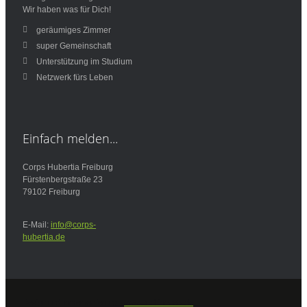
Wir haben was für Dich!
geräumiges Zimmer
super Gemeinschaft
Unterstützung im Studium
Netzwerk fürs Leben
Einfach
melden...
Corps Hubertia Freiburg
Fürstenbergstraße 23
79102 Freiburg
E-Mail:
info@corps-
hubertia.de
Design und Implementierung -
www.bald-im-netz.de