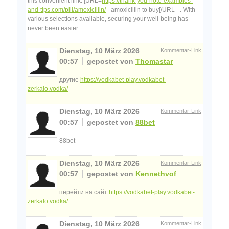
this convenient link: [URL=
https://thank-you-note-examples-
and-tips.com/pill/amoxicillin/
- amoxicillin to buy[/URL - . With
various selections available, securing your well-being has
never been easier.
Dienstag, 10 März 2026
Kommentar-Link
00:57
gepostet von
Thomastar
другие
https://vodkabet-play.vodkabet-
zerkalo.vodka/
Dienstag, 10 März 2026
Kommentar-Link
00:57
gepostet von
88bet
88bet
Dienstag, 10 März 2026
Kommentar-Link
00:57
gepostet von
Kennethvof
перейти на сайт
https://vodkabet-play.vodkabet-
zerkalo.vodka/
Dienstag, 10 März 2026
Kommentar-Link