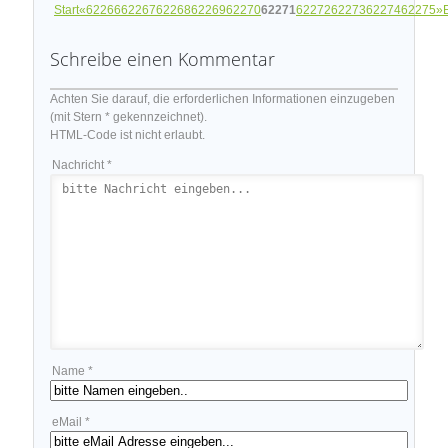
Start
«
62266
62267
62268
62269
62270
62271
62272
62273
62274
62275
»
Schreibe einen Kommentar
Achten Sie darauf, die erforderlichen Informationen einzugeben
(mit Stern * gekennzeichnet).
HTML-Code ist nicht erlaubt.
Nachricht *
Name *
eMail *