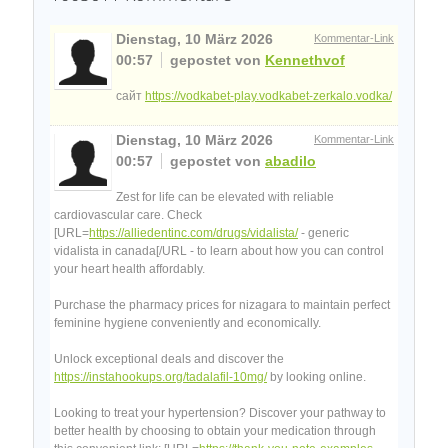
Dienstag, 10 März 2026
Kommentar-Link
00:57
gepostet von
Kennethvof
сайт
https://vodkabet-play.vodkabet-zerkalo.vodka/
Dienstag, 10 März 2026
Kommentar-Link
00:57
gepostet von
abadilo
Zest for life can be elevated with reliable
cardiovascular care. Check
[URL=
https://alliedentinc.com/drugs/vidalista/
- generic
vidalista in canada[/URL - to learn about how you can control
your heart health affordably.
Purchase the pharmacy prices for nizagara to maintain perfect
feminine hygiene conveniently and economically.
Unlock exceptional deals and discover the
https://instahookups.org/tadalafil-10mg/
by looking online.
Looking to treat your hypertension? Discover your pathway to
better health by choosing to obtain your medication through