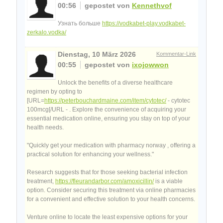
00:56
gepostet von
Kennethvof
Узнать больше
https://vodkabet-play.vodkabet-
zerkalo.vodka/
Dienstag, 10 März 2026
Kommentar-Link
00:55
gepostet von
ixojowwon
Unlock the benefits of a diverse healthcare
regimen by opting to
[URL=
https://peterbouchardmaine.com/item/cytotec/
- cytotec
100mcg[/URL - . Explore the convenience of acquiring your
essential medication online, ensuring you stay on top of your
health needs.
"Quickly get your medication with pharmacy norway , offering a
practical solution for enhancing your wellness."
Research suggests that for those seeking bacterial infection
treatment,
https://fleurandarbor.com/amoxicillin/
is a viable
option. Consider securing this treatment via online pharmacies
for a convenient and effective solution to your health concerns.
Venture online to locate the least expensive options for your