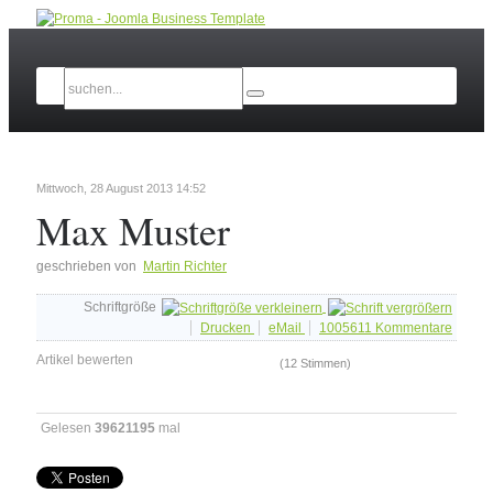
Mittwoch, 28 August 2013 14:52
Max Muster
geschrieben von
Martin Richter
Schriftgröße
Drucken
eMail
1005611
Kommentare
Artikel bewerten
(12 Stimmen)
Gelesen
39621195
mal