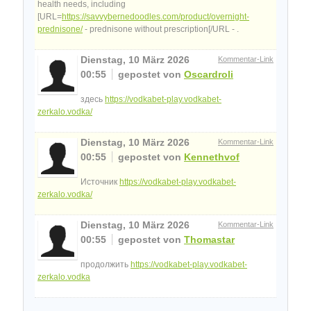
health needs, including
[URL=
https://savvybernedoodles.com/product/overnight-
prednisone/
- prednisone without prescription[/URL - .
Dienstag, 10 März 2026
Kommentar-Link
00:55
gepostet von
Oscardroli
здесь
https://vodkabet-play.vodkabet-
zerkalo.vodka/
Dienstag, 10 März 2026
Kommentar-Link
00:55
gepostet von
Kennethvof
Источник
https://vodkabet-play.vodkabet-
zerkalo.vodka/
Dienstag, 10 März 2026
Kommentar-Link
00:55
gepostet von
Thomastar
продолжить
https://vodkabet-play.vodkabet-
zerkalo.vodka