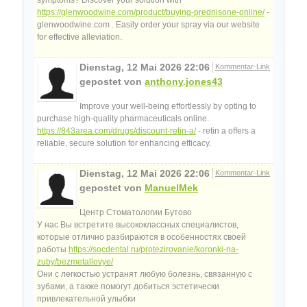
https://glenwoodwine.com/product/buying-prednisone-online/
-
glenwoodwine.com . Easily order your spray via our website
for effective alleviation.
Dienstag, 12 Mai 2026 22:06
Kommentar-Link
gepostet von
anthony.jones43
Improve your well-being effortlessly by opting to
purchase high-quality pharmaceuticals online.
https://843area.com/drugs/discount-retin-a/
- retin a offers a
reliable, secure solution for enhancing efficacy.
Dienstag, 12 Mai 2026 22:06
Kommentar-Link
gepostet von
ManuelMek
Центр Стоматологии Бутово
У нас Вы встретите высококлассных специалистов,
которые отлично разбираются в особенностях своей
работы
https://socdental.ru/protezirovanie/koronki-na-
zuby/bezmetallovye/
Они с легкостью устранят любую болезнь, связанную с
зубами, а также помогут добиться эстетически
привлекательной улыбки