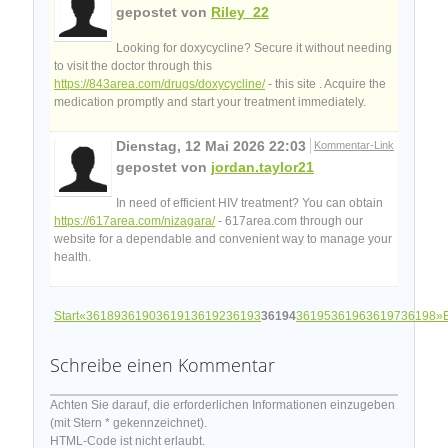
gepostet von
Riley_22
Looking for doxycycline? Secure it without needing
to visit the doctor through this
https://843area.com/drugs/doxycycline/
- this site . Acquire the
medication promptly and start your treatment immediately.
Dienstag, 12 Mai 2026 22:03
Kommentar-Link
gepostet von
jordan.taylor21
In need of efficient HIV treatment? You can obtain
https://617area.com/nizagara/
- 617area.com through our
website for a dependable and convenient way to manage your
health.
Start
«
36189
36190
36191
36192
36193
36194
36195
36196
36197
36198
»
Schreibe einen Kommentar
Achten Sie darauf, die erforderlichen Informationen einzugeben
(mit Stern * gekennzeichnet).
HTML-Code ist nicht erlaubt.