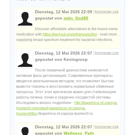
Dienstag, 12 Mai 2026 22:09
Kommentar-Link
gepostet von
retin_find95
Discover affordable alternatives to the brand-name
medication with
https://perrycd.org/pill/amoxicillin/
- read more ,
supplying broad-spectrum treatment for bacterial infections.
Dienstag, 12 Mai 2026 22:07
Kommentar-Link
gepostet von Kevingroop
После первичной диагностики начинается
активная фаза детоксикации. Современные препараты
вводятся капельничным методом, что позволяет быстро
вывести токсины и восстановить нормальные обменные
процессы. Этот этап критически важен для стабилизации
работы печени, почек и сердечно-сосудистой системы.
Исследовать вопрос подробнее -
http://kapelnica-ot-zapoya-
tyumen0.ru/postavit-kapelniczu-ot-zapoya-
tyumen/https
://kapelnica-ot-zapoya-tyumen0.ru
Dienstag, 12 Mai 2026 22:07
Kommentar-Link
gepostet von
Wellness_Path