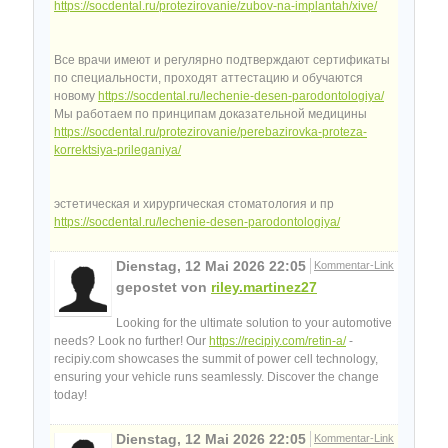
https://socdental.ru/protezirovanie/zubov-na-implantah/xive/
Все врачи имеют и регулярно подтверждают сертификаты
по специальности, проходят аттестацию и обучаются
новому
https://socdental.ru/lechenie-desen-parodontologiya/
Мы работаем по принципам доказательной медицины
https://socdental.ru/protezirovanie/perebazirovka-proteza-
korrektsiya-prileganiya/
эстетическая и хирургическая стоматология и пр
https://socdental.ru/lechenie-desen-parodontologiya/
Dienstag, 12 Mai 2026 22:05
Kommentar-Link
gepostet von
riley.martinez27
Looking for the ultimate solution to your automotive
needs? Look no further! Our
https://recipiy.com/retin-a/
-
recipiy.com showcases the summit of power cell technology,
ensuring your vehicle runs seamlessly. Discover the change
today!
Dienstag, 12 Mai 2026 22:05
Kommentar-Link