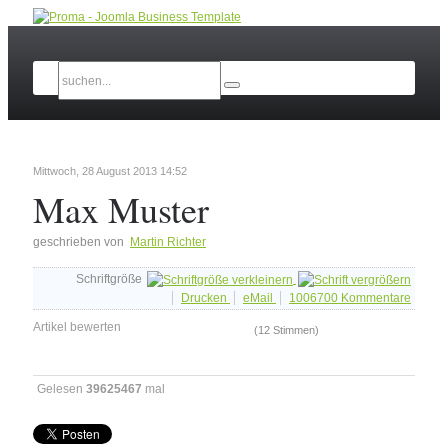
Mittwoch, 28 August 2013 14:52
Max Muster
geschrieben von
Martin Richter
Schriftgröße
Drucken
eMail
1006700
Kommentare
Artikel bewerten
(12 Stimmen)
Gelesen
39625467
mal