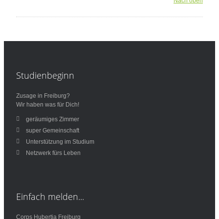
Nach oben
Studienbeginn
Zusage in Freiburg?
Wir haben was für Dich!
geräumiges Zimmer
super Gemeinschaft
Unterstützung im Studium
Netzwerk fürs Leben
Einfach
melden...
Corps Hubertia Freiburg