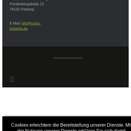
Fürstenbergstraße 23
79102 Freiburg
E-Mail:
info@corps-
hubertia.de
Design und Implementierung -
www.bald-im-netz.de
© Copyright 2013 Martin Richter
Cookies erleichtern die Bereitstellung unserer Dienste. Mi
der Nutzung unserer Dienste erklären Sie sich damit