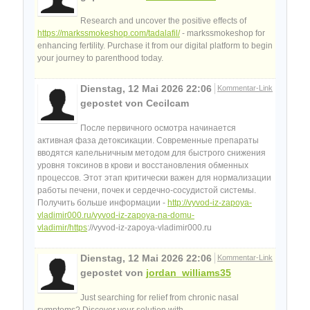
Research and uncover the positive effects of
https://markssmokeshop.com/tadalafil/
- markssmokeshop for
enhancing fertility. Purchase it from our digital platform to begin
your journey to parenthood today.
Dienstag, 12 Mai 2026 22:06
Kommentar-Link
gepostet von Cecilcam
После первичного осмотра начинается
активная фаза детоксикации. Современные препараты
вводятся капельничным методом для быстрого снижения
уровня токсинов в крови и восстановления обменных
процессов. Этот этап критически важен для нормализации
работы печени, почек и сердечно-сосудистой системы.
Получить больше информации -
http://vyvod-iz-zapoya-
vladimir000.ru/vyvod-iz-zapoya-na-domu-
vladimir/https
://vyvod-iz-zapoya-vladimir000.ru
Dienstag, 12 Mai 2026 22:06
Kommentar-Link
gepostet von
jordan_williams35
Just searching for relief from chronic nasal
symptoms? Discover your solution with