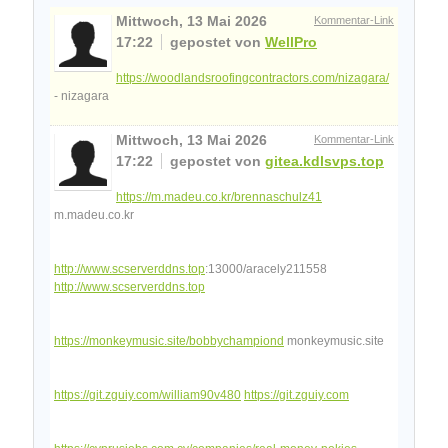
Mittwoch, 13 Mai 2026
Kommentar-Link
17:22
gepostet von
WellPro
https://woodlandsroofingcontractors.com/nizagara/
- nizagara
Mittwoch, 13 Mai 2026
Kommentar-Link
17:22
gepostet von
gitea.kdlsvps.top
https://m.madeu.co.kr/brennaschulz41
m.madeu.co.kr
http://www.scserverddns.top
:13000/aracely211558
http://www.scserverddns.top
https://monkeymusic.site/bobbychampiond
monkeymusic.site
https://git.zguiy.com/william90v480
https://git.zguiy.com