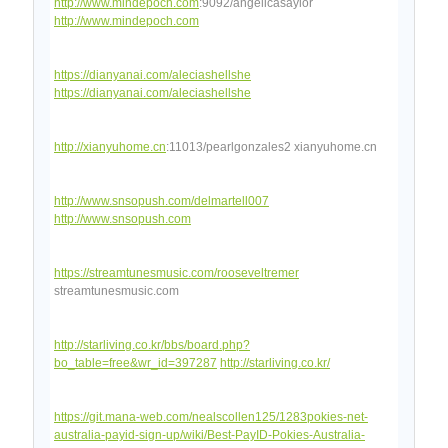
http://www.mindepoch.com
:9092/angelicasaylor
http://www.mindepoch.com
https://dianyanai.com/aleciashellshe
https://dianyanai.com/aleciashellshe
http://xianyuhome.cn
:11013/pearlgonzales2 xianyuhome.cn
http://www.snsopush.com/delmartell007
http://www.snsopush.com
https://streamtunesmusic.com/rooseveltremer
streamtunesmusic.com
http://starliving.co.kr/bbs/board.php?
bo_table=free&wr_id=397287
http://starliving.co.kr/
https://git.mana-web.com/nealscollen125/1283pokies-net-
australia-payid-sign-up/wiki/Best-PayID-Pokies-Australia-