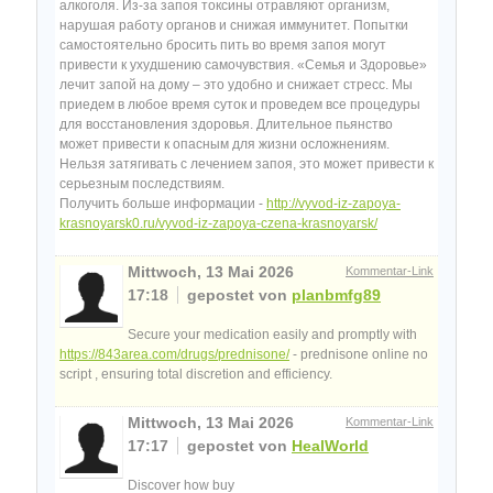
алкоголя. Из-за запоя токсины отравляют организм,
нарушая работу органов и снижая иммунитет. Попытки
самостоятельно бросить пить во время запоя могут
привести к ухудшению самочувствия. «Семья и Здоровье»
лечит запой на дому – это удобно и снижает стресс. Мы
приедем в любое время суток и проведем все процедуры
для восстановления здоровья. Длительное пьянство
может привести к опасным для жизни осложнениям.
Нельзя затягивать с лечением запоя, это может привести к
серьезным последствиям.
Получить больше информации -
http://vyvod-iz-zapoya-
krasnoyarsk0.ru/vyvod-iz-zapoya-czena-krasnoyarsk/
Mittwoch, 13 Mai 2026
Kommentar-Link
17:18
gepostet von
planbmfg89
Secure your medication easily and promptly with
https://843area.com/drugs/prednisone/
- prednisone online no
script , ensuring total discretion and efficiency.
Mittwoch, 13 Mai 2026
Kommentar-Link
17:17
gepostet von
HealWorld
Discover how buy