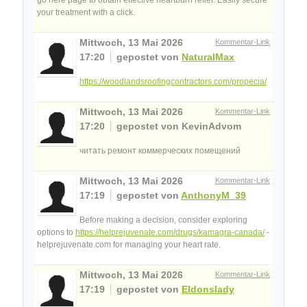
your treatment with a click.
Mittwoch, 13 Mai 2026
Kommentar-Link
17:20
gepostet von
NaturalMax
https://woodlandsroofingcontractors.com/propecia/
Mittwoch, 13 Mai 2026
Kommentar-Link
17:20
gepostet von KevinAdvom
читать ремонт коммерческих помещений
Mittwoch, 13 Mai 2026
Kommentar-Link
17:19
gepostet von
AnthonyM_39
Before making a decision, consider exploring
options to
https://helprejuvenate.com/drugs/kamagra-canada/
-
helprejuvenate.com for managing your heart rate.
Mittwoch, 13 Mai 2026
Kommentar-Link
17:19
gepostet von
Eldonslady