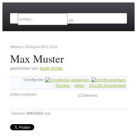
Mittwoch, 28 August 2013 14:52
Max Muster
geschrieben von
Martin Richter
Schriftgröße
Drucken
eMail
1011081
Kommentare
Artikel bewerten
(12 Stimmen)
Gelesen
39643501
mal