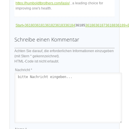
https://humboldtbrothers.com/lasix/
, a leading choice for
improving one's health.
Start
«
36180
36181
36182
36183
36184
36185
36186
36187
36188
36189
»
Schreibe einen Kommentar
Achten Sie darauf, die erforderlichen Informationen einzugeben
(mit Stern * gekennzeichnet).
HTML-Code ist nicht erlaubt.
Nachricht *