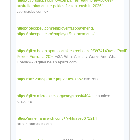
https://cyprusjobs.com.cy/companies/real-money-pokies-
australia-play-online-pokies-for-real-cash-in-2026/
cyprusjobs.com.cy
https://jobcopeu.com/employer/fast-payments/
https://jobcopeu.com/employer/fast-payments/
https://gitea.belanjaparts.com/desireeholtze0/3974149/wiki/PayID-
Pokies-Australia-2026
%3A-What-Actually-Works-And-What-
Doesn%27t gitea.belanjaparts.com
https://oke.zone/profile.php?id=507362
oke.zone
https://gitea.micro-stack.org/coryprobst4404
gitea.micro-
stack.org
https://armenianmatch.com/@whlgaye5671214
armenianmatch.com