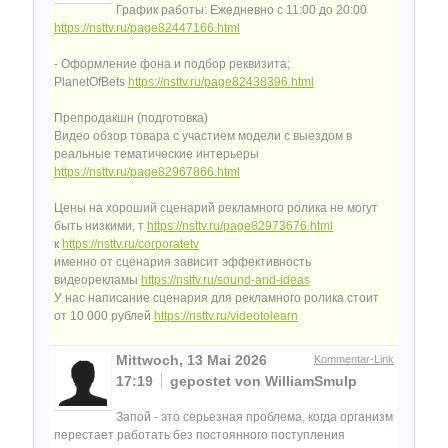
График работы: Ежедневно с 11:00 до 20:00
https://nsttv.ru/page82447166.html
- Оформление фона и подбор реквизита;
PlanetOfBets
https://nsttv.ru/page82438396.html
Препродакшн (подготовка)
Видео обзор товара с участием модели с выездом в
реальные тематические интерьеры
https://nsttv.ru/page82967866.html
Цены на хороший сценарий рекламного ролика не могут
быть низкими, т
https://nsttv.ru/page82973676.html
к
https://nsttv.ru/corporatetv
именно от сценария зависит эффективность
видеорекламы
https://nsttv.ru/sound-and-ideas
У нас написание сценария для рекламного ролика стоит
от 10 000 рублей
https://nsttv.ru/videotolearn
Mittwoch, 13 Mai 2026
Kommentar-Link
17:19
gepostet von WilliamSmulp
Запой - это серьезная проблема, когда организм
перестает работать без постоянного поступления