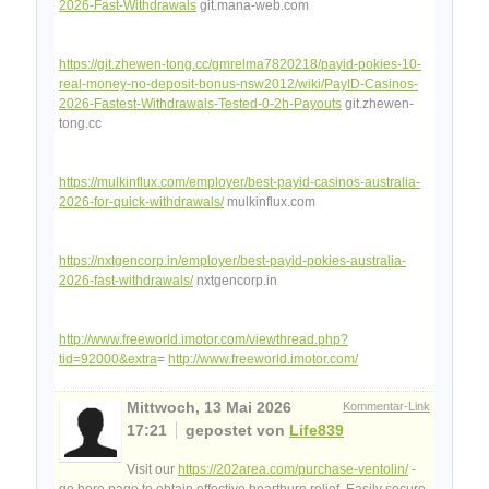
2026-Fast-Withdrawals
git.mana-web.com
https://git.zhewen-tong.cc/gmrelma7820218/payid-pokies-10-
real-money-no-deposit-bonus-nsw2012/wiki/PayID-Casinos-
2026-Fastest-Withdrawals-Tested-0-2h-Payouts
git.zhewen-
tong.cc
https://mulkinflux.com/employer/best-payid-casinos-australia-
2026-for-quick-withdrawals/
mulkinflux.com
https://nxtgencorp.in/employer/best-payid-pokies-australia-
2026-fast-withdrawals/
nxtgencorp.in
http://www.freeworld.imotor.com/viewthread.php?
tid=92000&extra
=
http://www.freeworld.imotor.com/
Mittwoch, 13 Mai 2026
Kommentar-Link
17:21
gepostet von
Life839
Visit our
https://202area.com/purchase-ventolin/
-
go here page to obtain effective heartburn relief. Easily secure