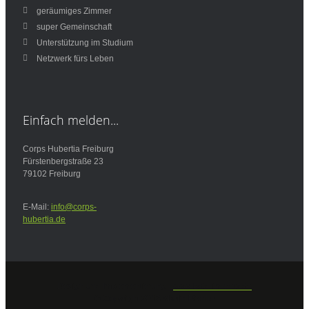
geräumiges Zimmer
super Gemeinschaft
Unterstützung im Studium
Netzwerk fürs Leben
Einfach
melden...
Corps Hubertia Freiburg
Fürstenbergstraße 23
79102 Freiburg
E-Mail:
info@corps-
hubertia.de
Design und Implementierung -
www.bald-im-netz.de
© Copyright 2013 Martin Richter