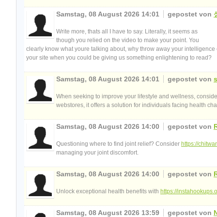
Samstag, 08 August 2026 14:01
gepostet von
Write more, thats all I have to say. Literally, it seems as
though you relied on the video to make your point. You
clearly know what youre talking about, why throw away your intelligence 
your site when you could be giving us something enlightening to read?
Samstag, 08 August 2026 14:01
gepostet von
s
When seeking to improve your lifestyle and wellness, consid
webstores, it offers a solution for individuals facing health ch
Samstag, 08 August 2026 14:00
gepostet von
Questioning where to find joint relief? Consider
https://chitw
managing your joint discomfort.
Samstag, 08 August 2026 14:00
gepostet von
Unlock exceptional health benefits with
https://instahookups.o
Samstag, 08 August 2026 13:59
gepostet von