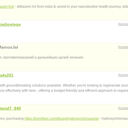
azem-hcl/
- diltiazem hcl from india to assist in your reproductive health journey, ob
Emilioetege
Komme
MarcusJal
Komme
я, противопоказаний и дальнейших целей лечения.
Safe201
Komme
th groundbreaking solutions available. Whether you're looking to regenerate your 
ia effectively with here , offering a budget-friendly and efficient approach to regaini
DavidT_840
Komme
erns, purchasing
https://livinlifepc.com/drugs/hydroxychloroquine/
- hydroxychloroqu