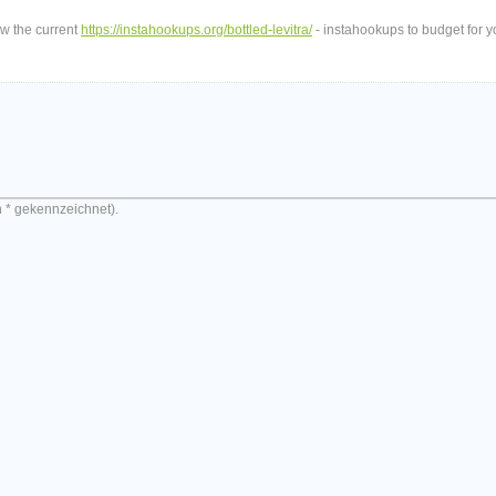
ow the current
https://instahookups.org/bottled-levitra/
- instahookups to budget for y
n * gekennzeichnet).