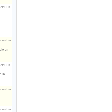
ntar-Link
ntar-Link
able on
ntar-Link
e in
ntar-Link
ntar-Link