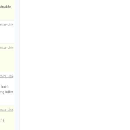
tainable
ntar-Link
ntar-Link
ntar-Link
hair's
ng fuller
ntar-Link
ine