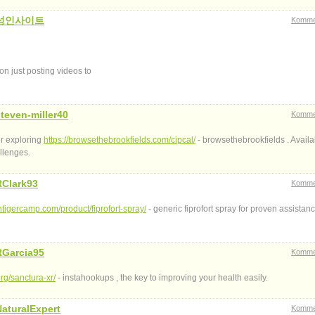
성인사이트
Komme
on just posting videos to
teven-miller40
Komme
er exploring
https://browsethebrookfields.com/cipcal/
- browsethebrookfields . Avail
allenges.
RClark93
Komme
antigercamp.com/product/fiprofort-spray/
- generic fiprofort spray for proven assistanc
RGarcia95
Komme
rg/sanctura-xr/
- instahookups , the key to improving your health easily.
NaturalExpert
Komme