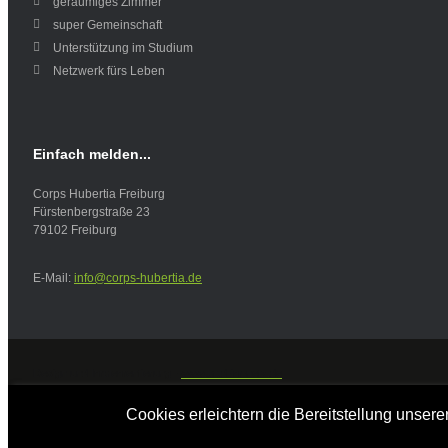
geräumiges Zimmer
super Gemeinschaft
Unterstützung im Studium
Netzwerk fürs Leben
Einfach
melden...
Corps Hubertia Freiburg
Fürstenbergstraße 23
79102 Freiburg
E-Mail:
info@corps-hubertia.de
Design und Implementierung -
www.bald-im-netz.de
© Copyright 2013 Martin Richter
Cookies erleichtern die Bereitstellung unser