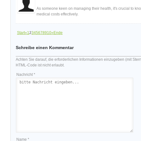
As someone keen on managing their health, it's crucial to kn
medical costs effectively.
Start
«
1
2
3
4
5
6
7
8
9
10
»
Ende
Schreibe einen Kommentar
Achten Sie darauf, die erforderlichen Informationen einzugeben (mit Ster
HTML-Code ist nicht erlaubt.
Nachricht *
Name *