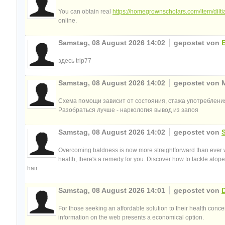
You can obtain real
https://homegrownscholars.com/item/dilti
online.
Samstag, 08 August 2026 14:02
gepostet von
здесь trip77
Samstag, 08 August 2026 14:02
gepostet von 
Схема помощи зависит от состояния, стажа употреблени
Разобраться лучше - наркология вывод из запоя
Samstag, 08 August 2026 14:02
gepostet von
Overcoming baldness is now more straightforward than ever wi
health, there's a remedy for you. Discover how to tackle alopec
hair.
Samstag, 08 August 2026 14:01
gepostet von
For those seeking an affordable solution to their health conc
information on the web presents a economical option.