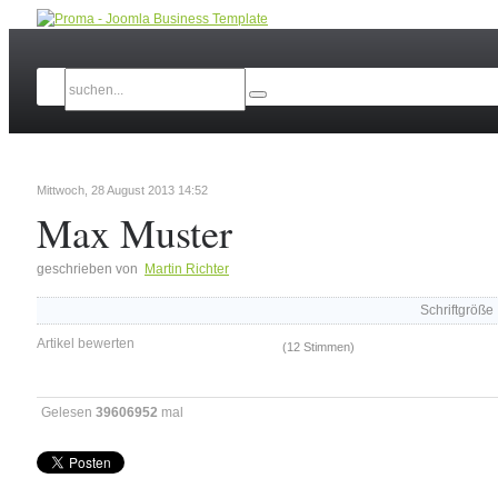
Mittwoch, 28 August 2013 14:52
Max Muster
geschrieben von
Martin Richter
Schriftgröße
Artikel bewerten
(12 Stimmen)
Gelesen
39606952
mal