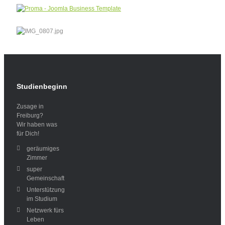
Studienbeginn
Zusage in
Freiburg?
Wir haben was
für Dich!
geräumiges
Zimmer
super
Gemeinschaft
Unterstützung
im Studium
Netzwerk fürs
Leben