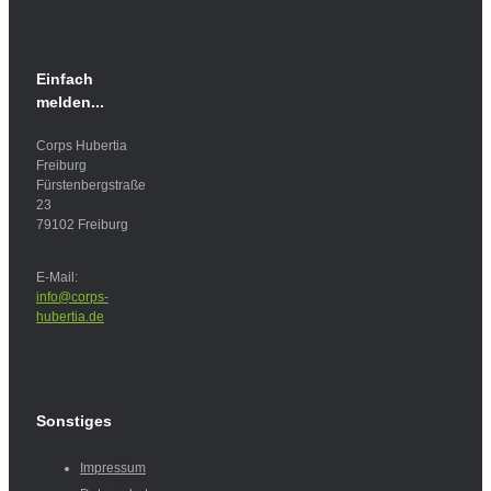
Einfach
melden...
Corps Hubertia
Freiburg
Fürstenbergstraße
23
79102 Freiburg
E-Mail:
info@corps-
hubertia.de
Sonstiges
Impressum